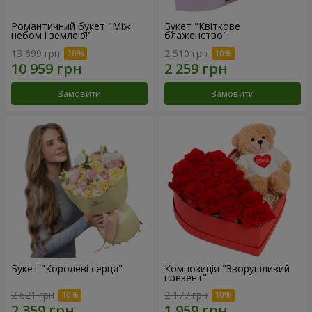
Романтичний букет "Між
Букет "Квіткове
небом і землею!"
блаженство"
13 699 грн
2 510 грн
Замовити
Замовити
Букет "Королеві серця"
Композиція "Зворушливий
презент"
2 621 грн
2 177 грн