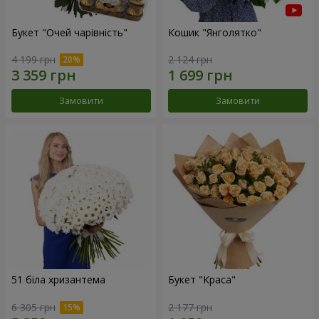
Букет "Очей чарівність"
Кошик "Янголятко"
4 199 грн
2 124 грн
Замовити
Замовити
51 біла хризантема
Букет "Краса"
6 305 грн
2 177 грн