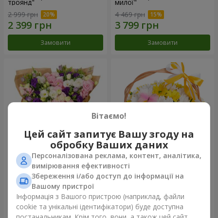
троянд"
милої"
2 999 грн
4 469 грн
Замовити
Замовити
Вітаємо!
Цей сайт запитує Вашу згоду на
обробку Ваших даних
Персоналізована реклама, контент, аналітика,
15 різнокольорових еустом
Кошик "Сонечко"
вимірювання ефективності
Збереження і/або доступ до інформації на
3 199 грн
1 666 грн
Вашому пристрої
Інформація з Вашого пристрою (наприклад, файли
cookie та унікальні ідентифікатори) буде доступна
Замовити
Замовити
постачальникам. Крім того, вони, а також цей сайт