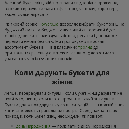
Але щоб букет жінці дійсно справив відповідне враження,
важливо врахувати багато факторів, як подія, характер і,
звісно смаки адресата.
Квітковий сервіс
Flowers.ua
дозволяє вибрати букет жінці на
будь-який смак та бюджет. Унікальний авторський букет
жінці підкреслить індивідуальність адресатки і допоможе
передати емоції без слів. Ми пропонуємо широкий
асортимент букетів — від класичних
троянд
до
оригінальних рішень у стилі ексклюзивної флористики з
урахуванням всіх сучасних трендів.
Коли дарують букети для
жінок
Легше, перерахувати ситуації, коли букет жінці дарувати не
прийнято, ніж ті, коли варто проявити такий знак уваги.
Букети для жінок дарують у сотні ситуацій — і в кожній з них
квіти створюють правильний настрій. Серед найчастіших
приводів, коли букет жінці необхідний, як повітря:
день народження
— привітати з днем народження