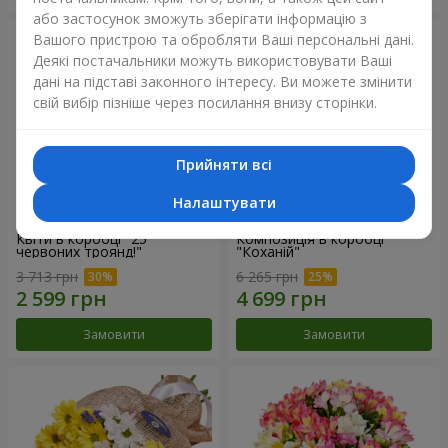
або застосунок зможуть зберігати інформацію з
Вашого пристрою та обробляти Ваші персональні дані.
Деякі постачальники можуть використовувати Ваші
дані на підставі законного інтересу. Ви можете змінити
свій вибір пізніше через посилання внизу сторінки.
Прийняти всі
Налаштувати
Квіти в коробці "25
Композиція в коробці
червоних троянд!"
"Коханій"
3 713 грн
6 265 грн
Замовити
Замовити