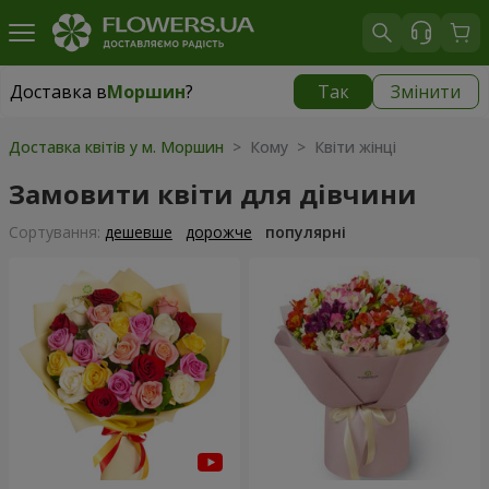
Доставка в
Моршин
?
Так
Змінити
Доставка в
Моршин
|
595 грн
Доставка квітів у м. Моршин
> Кому > Квіти жінці
Замовити квіти для дівчини
Сортування:
дешевше
дорожче
популярні