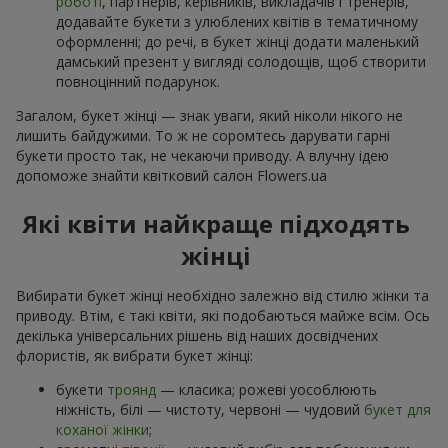
роботі
, партнерів, керівників, викладачів і тренерів,
додавайте букети з улюблених квітів в тематичному
оформленні; до речі, в букет жінці додати маленький
дамський презент у вигляді солодощів, щоб створити
повноцінний подарунок.
Загалом, букет жінці — знак уваги, який ніколи нікого не
лишить байдужими. То ж не соромтесь дарувати гарні
букети просто так, не чекаючи приводу. А влучну ідею
допоможе знайти квітковий салон Flowers.ua
Які квіти найкраще підходять
жінці
Вибирати букет жінці необхідно залежно від стилю жінки та
приводу. Втім, є такі квіти, які подобаються майже всім. Ось
декілька універсальних рішень від наших досвідчених
флористів, як вибрати букет жінці:
букети
троянд
— класика; рожеві уособлюють
ніжність, білі — чистоту, червоні — чудовий
букет для
коханої жінки
;