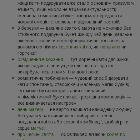
жінці квіти подарувати вже стало основним правилом
етикету, який ніколи не втрачає актуальності;
іменинна композиція букет жінці має передавати
яскраві емоції і створювати відповідний настрій;
8 березня — весняне свято 8 марта не можливо без
стильного подарунка букет жінці; у цей день ідеальне
рішення створити ніжне флористичне послання за
допомогою ніжних
сезонних квітів
, як
тюльпани
чи
гортензії;
освідчення в кохання
— тут доречні квіти для жінки,
які виглядають значуще й елегантно і здатні
викарбуватись в пам’яті на довгі роки;
романтичне побачення — чудовий спосіб дарувати
квіти спонтанно, створюючи маленьку магію буднів;
тут може бути використаний і звичайний
мінімалістичний букет жінці, і розкішна композиція —
все визначається настроєм;
день матері
— не варто залишати найріднішу людину
без уваги у важливий день; вибирайте теплі
поєднання квітів або сезонні комбінації, щоб зігріти
серце
матусі
;
професійні свята
— обов’язково вітаючи
колег по