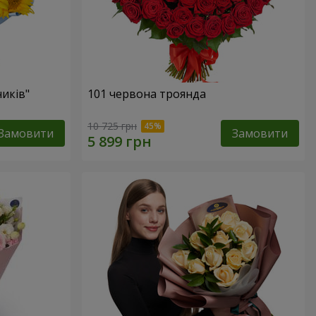
ників"
101 червона троянда
10 725 грн
Замовити
Замовити