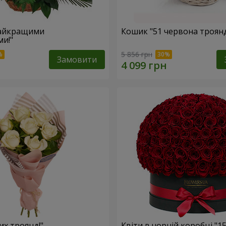
найкращими
Кошик "51 червона троян
и!"
5 856 грн
Замовити
лих троянд!"
Квіти в чорній коробці "1