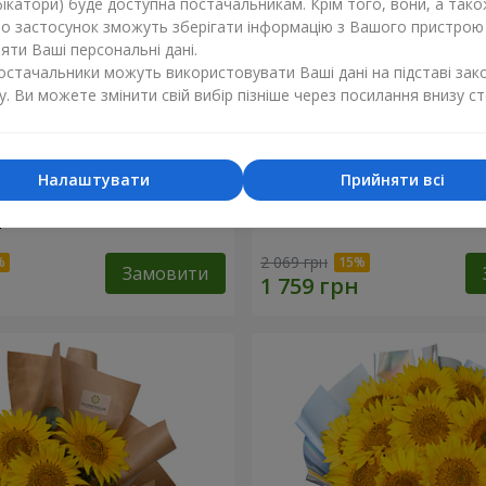
ікатори) буде доступна постачальникам. Крім того, вони, а тако
бо застосунок зможуть зберігати інформацію з Вашого пристрою
ти Ваші персональні дані.
постачальники можуть використовувати Ваші дані на підставі зак
у. Ви можете змінити свій вибір пізніше через посилання внизу ст
Налаштувати
Прийняти всі
ізнокольорових
Букет "Гармонія"
"
2 069 грн
Замовити