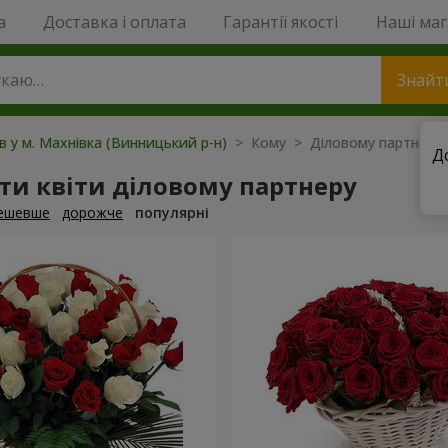
a
Доставка і оплата
Гарантії якості
Наші ма
Знайт
ів у м. Махнівка (Винницький р-н)
> Кому > Діловому партнеру
Д
и квіти діловому партнеру
ешевше
дорожче
популярні