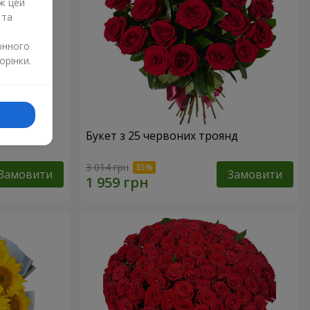
ж цей
 та
онного
орінки.
Букет з 25 червоних троянд
3 014 грн
Замовити
Замовити