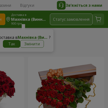
газини
Відгуки
Зв’яжіться з нами
Доставка в
и
Махнівка (Винницький Р-Н)
Статус замовлення
900 грн
оставка в
Махнівка (Винницький р-н)
?
Так
Змінити