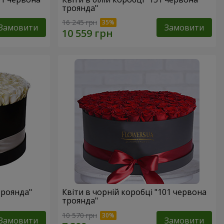
троянда"
16 245 грн
Замовити
Замовити
троянда"
Квіти в чорній коробці "101 червона
троянда"
10 570 грн
Замовити
Замовити