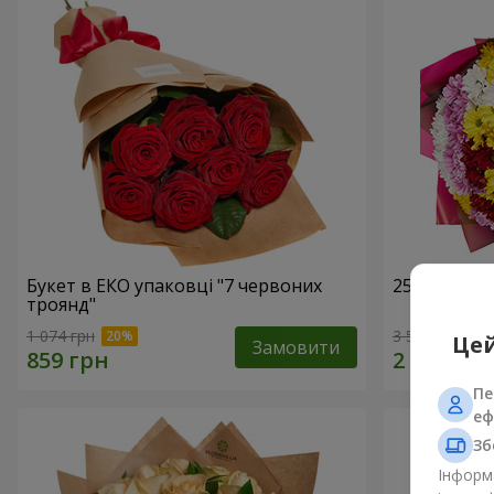
Букет в ЕКО упаковці "7 червоних
25 різноко
троянд"
1 074 грн
3 574 грн
Цей
Замовити
Пе
еф
Зб
Інформа