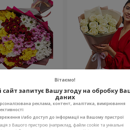
льорових хризантем!
Авторський букет "11 біли
Вітаємо!
1 221 грн
 сайт запитує Вашу згоду на обробку В
Замовити
даних
рсоналізована реклама, контент, аналітика, вимірювання
ективності
ереження і/або доступ до інформації на Вашому пристрої
ція з Вашого пристрою (наприклад, файли cookie та унікальні