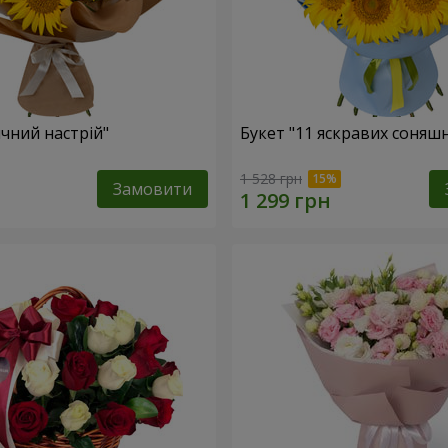
ячний настрій"
Букет "11 яскравих соняш
1 528 грн
Замовити