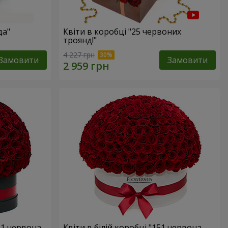
да"
Квіти в коробці "25 червоних
троянд!"
4 227 грн
Замовити
Замовити
51 червона
Квіти в білій коробці "151 червона