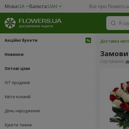
Мова:
UA
Валюта:
UAH
Все про Flowers.u
Акційні букети
Доставка квіт
Замовит
Новинки
Сортування:
д
Оптові ціни
ХІТ продажів
Квіти коханій
День народження
Букети тижня