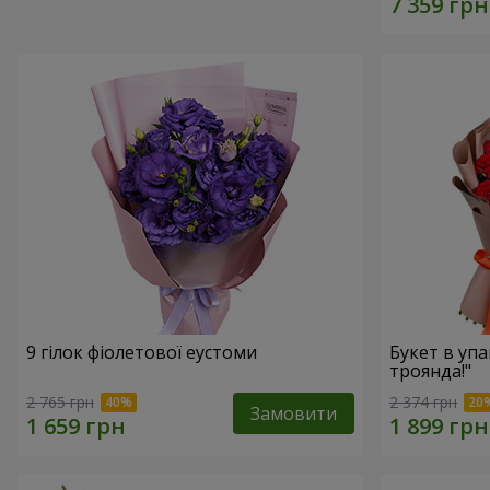
9 гілок фіолетової еустоми
Букет в упа
троянда!"
2 765 грн
2 374 грн
Замовити