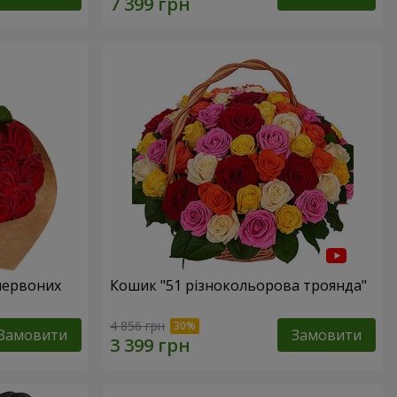
 червоних
Кошик "51 різнокольорова троянда"
4 856 грн
Замовити
Замовити