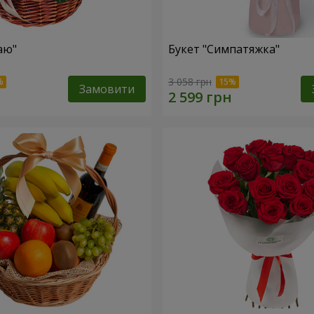
аю"
Букет "Симпатяжка"
3 058 грн
Замовити