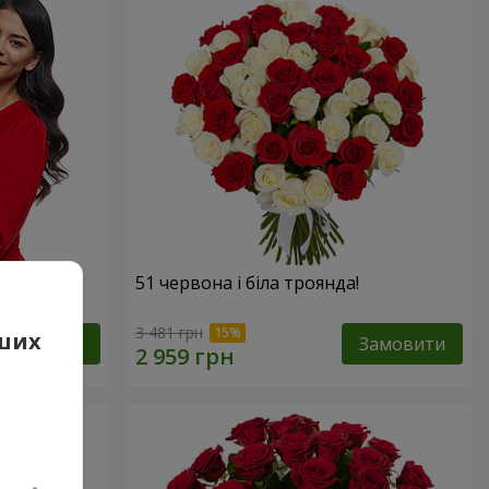
х троянд!"
51 червона і біла троянда!
3 481 грн
аших
Замовити
Замовити