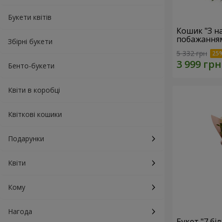
Букети квітів
Кошик "З 
побажанням
Збірні букети
5 332 грн
Бенто-букети
Квіти в коробці
Квіткові кошики
Подарунки
Квіти
Кому
Нагода
Букет "7 бі