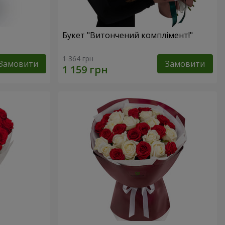
Букет "Витончений комплімент!"
1 364 грн
Замовити
Замовити