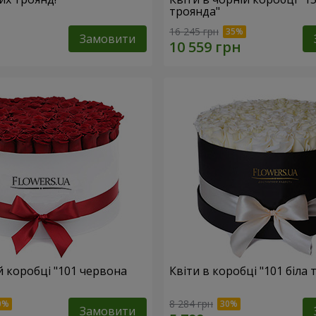
троянда"
16 245 грн
Замовити
ій коробці "101 червона
Квіти в коробці "101 біла 
8 284 грн
Замовити