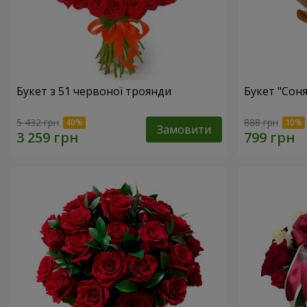
Букет з 51 червоної троянди
Букет "Сон
5 432 грн
888 грн
Замовити