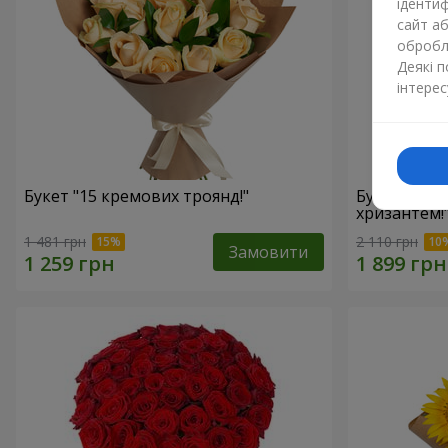
ідентиф
сайт а
обробля
Деякі 
інтерес
Букет "15 кремових троянд!"
Букет"15 р
хризантем!
1 481 грн
2 110 грн
Замовити