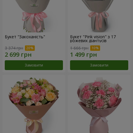
Букет "Закоханість"
Букет "Pink vision" з 17
рожевих діантусів
3 374 грн
1 666 грн
Замовити
Замовити