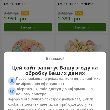
Букет "Лісія"
Букет "Nude Perfume"
3 481 грн
2 822 грн
Замовити
Замовити
Вітаємо!
Цей сайт запитує Вашу згоду на
обробку Ваших даних
Персоналізована реклама, контент, аналітика,
вимірювання ефективності
Збереження і/або доступ до інформації на
Букет "Ніжність світанку"
Букет "Дотик ніжності"
Вашому пристрої
4 132 грн
2 499 грн
Інформація з Вашого пристрою (наприклад, файли
cookie та унікальні ідентифікатори) буде доступна
постачальникам. Крім того, вони, а також цей сайт