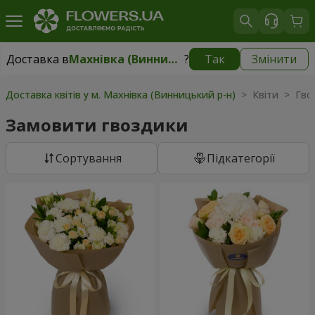
Доставка в
Махнівка (Винницький р-н)
?
Так
Змінити
Доставка в
Махнівка (Винницький р-н)
|
900 грн
Доставка квітів у м. Махнівка (Винницький р-н)
> Квіти > Гво
Замовити гвоздики
Сортування
Підкатегорії