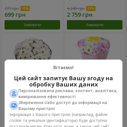
777 грн
4 245 грн
Замовити
Замовити
Вітаємо!
Цей сайт запитує Вашу згоду на
обробку Ваших даних
Персоналізована реклама, контент, аналітика,
Букет "Кіото" з 5 білих
Букет "Пори року"
вимірювання ефективності
хризантем
Збереження і/або доступ до інформації на
999 грн
1 199 грн
Вашому пристрої
Інформація з Вашого пристрою (наприклад, файли
cookie та унікальні ідентифікатори) буде доступна
Замовити
Замовити
постачальникам. Крім того, вони, а також цей сайт