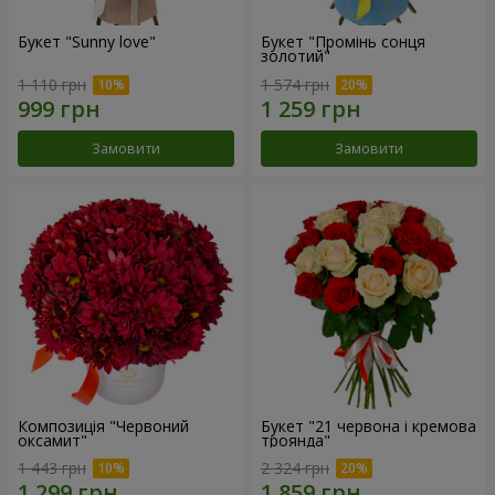
Букет "Sunny love"
Букет "Промінь сонця
золотий"
1 110 грн
1 574 грн
Замовити
Замовити
Композиція "Червоний
Букет "21 червона і кремова
оксамит"
троянда"
1 443 грн
2 324 грн