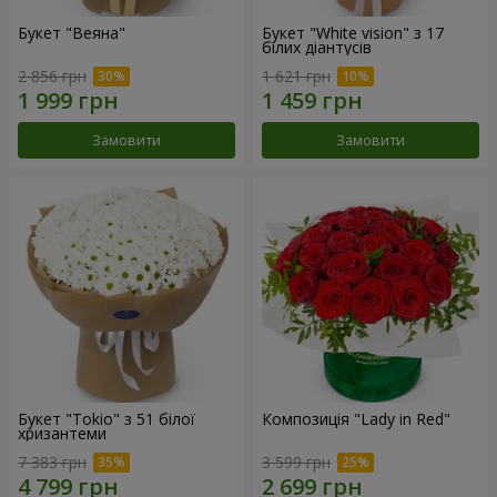
Букет "Веяна"
Букет "White vision" з 17
білих діантусів
2 856 грн
1 621 грн
Замовити
Замовити
Букет "Tokio" з 51 білої
Композиція "Lady in Red"
хризантеми
7 383 грн
3 599 грн