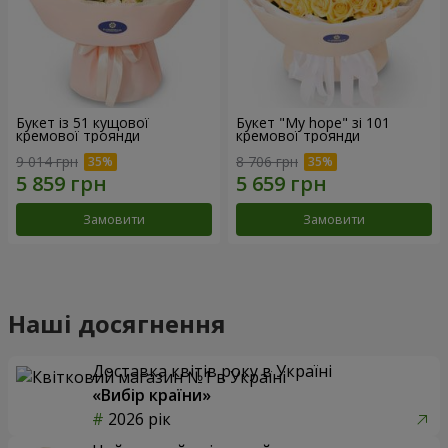
Букет із 51 кущової
Букет "My hope" зі 101
кремової троянди
кремової троянди
9 014 грн
8 706 грн
Замовити
Замовити
Наші досягнення
Доставка квітів року в Україні
«Вибір країни»
2026 рік