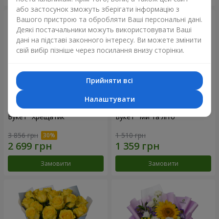
або застосунок зможуть зберігати інформацію з
Вашого пристрою та обробляти Ваші персональні дані.
Деякі постачальники можуть використовувати Ваші
дані на підставі законного інтересу. Ви можете змінити
свій вибір пізніше через посилання внизу сторінки.
Прийняти всі
Налаштувати
Букет "Хрещатик"
Букет "Ми та літо"
3 856 грн
1 510 грн
Замовити
Замовити