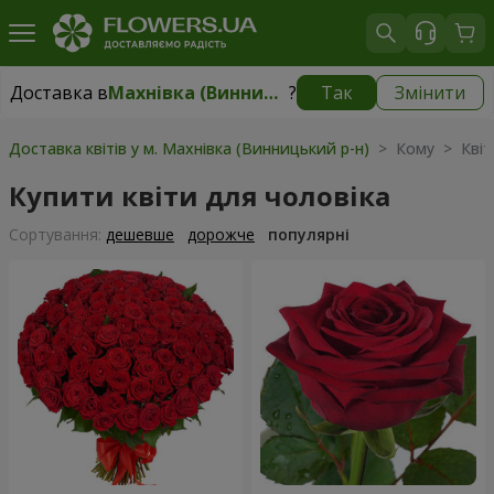
Доставка в
Махнівка (Винницький р-н)
?
Так
Змінити
Доставка в
Махнівка (Винницький р-н)
|
900 грн
Доставка квітів у м. Махнівка (Винницький р-н)
> Кому > Квіти
Купити квіти для чоловіка
Сортування:
дешевше
дорожче
популярні