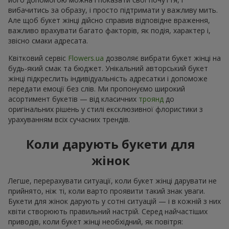
вибачитись за образу, і просто підтримати у важливу мить.
Але щоб букет жінці дійсно справив відповідне враження,
важливо врахувати багато факторів, як подія, характер і,
звісно смаки адресата.
Квітковий сервіс
Flowers.ua
дозволяє вибрати букет жінці на
будь-який смак та бюджет. Унікальний авторський букет
жінці підкреслить індивідуальність адресатки і допоможе
передати емоції без слів. Ми пропонуємо широкий
асортимент букетів — від класичних
троянд
до
оригінальних рішень у стилі ексклюзивної флористики з
урахуванням всіх сучасних трендів.
Коли дарують букети для
жінок
Легше, перерахувати ситуації, коли букет жінці дарувати не
прийнято, ніж ті, коли варто проявити такий знак уваги.
Букети для жінок дарують у сотні ситуацій — і в кожній з них
квіти створюють правильний настрій. Серед найчастіших
приводів, коли букет жінці необхідний, як повітря: