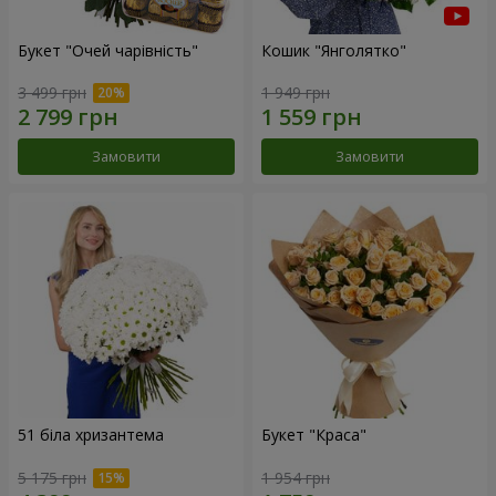
Букет "Очей чарівність"
Кошик "Янголятко"
3 499 грн
1 949 грн
Замовити
Замовити
51 біла хризантема
Букет "Краса"
5 175 грн
1 954 грн