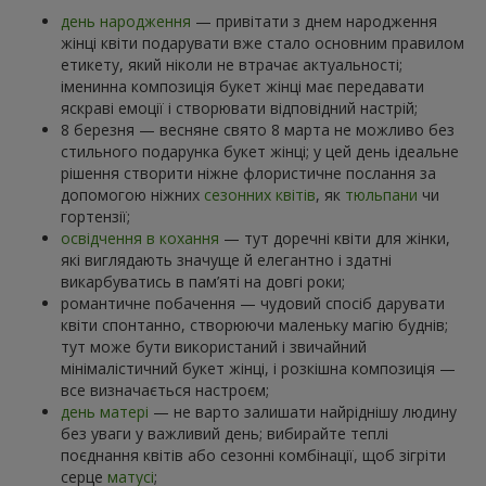
день народження
— привітати з днем народження
жінці квіти подарувати вже стало основним правилом
етикету, який ніколи не втрачає актуальності;
іменинна композиція букет жінці має передавати
яскраві емоції і створювати відповідний настрій;
8 березня — весняне свято 8 марта не можливо без
стильного подарунка букет жінці; у цей день ідеальне
рішення створити ніжне флористичне послання за
допомогою ніжних
сезонних квітів
, як
тюльпани
чи
гортензії;
освідчення в кохання
— тут доречні квіти для жінки,
які виглядають значуще й елегантно і здатні
викарбуватись в пам’яті на довгі роки;
романтичне побачення — чудовий спосіб дарувати
квіти спонтанно, створюючи маленьку магію буднів;
тут може бути використаний і звичайний
мінімалістичний букет жінці, і розкішна композиція —
все визначається настроєм;
день матері
— не варто залишати найріднішу людину
без уваги у важливий день; вибирайте теплі
поєднання квітів або сезонні комбінації, щоб зігріти
серце
матусі
;