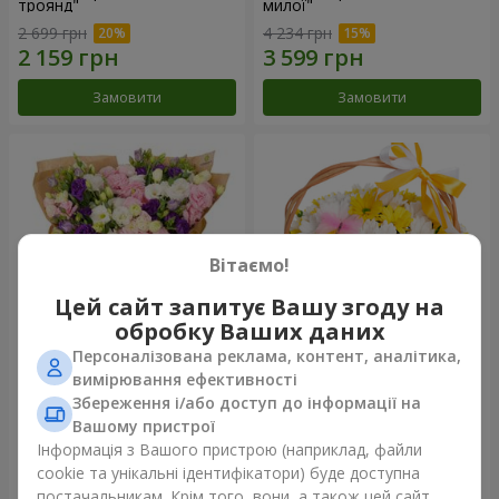
троянд"
милої"
2 699 грн
4 234 грн
Замовити
Замовити
Вітаємо!
Цей сайт запитує Вашу згоду на
обробку Ваших даних
Персоналізована реклама, контент, аналітика,
15 різнокольорових еустом
Кошик "Сонечко"
вимірювання ефективності
Збереження і/або доступ до інформації на
3 145 грн
1 554 грн
Вашому пристрої
Інформація з Вашого пристрою (наприклад, файли
cookie та унікальні ідентифікатори) буде доступна
Замовити
Замовити
постачальникам. Крім того, вони, а також цей сайт