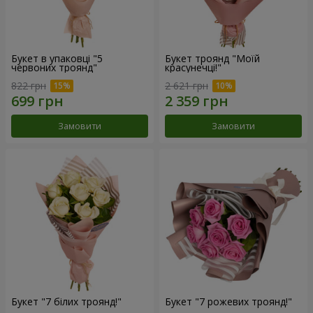
Букет в упаковці "5
Букет троянд "Моїй
червоних троянд"
красунечці!"
822 грн
2 621 грн
Замовити
Замовити
Букет "7 білих троянд!"
Букет "7 рожевих троянд!"