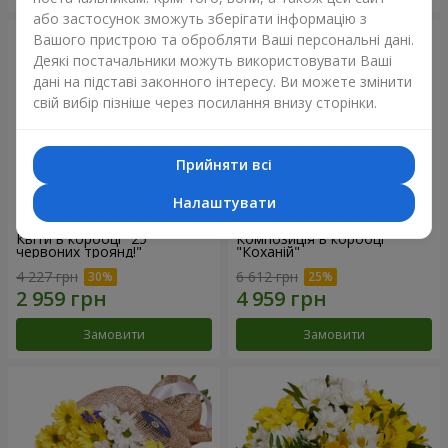
або застосунок зможуть зберігати інформацію з
Вашого пристрою та обробляти Ваші персональні дані.
Деякі постачальники можуть використовувати Ваші
дані на підставі законного інтересу. Ви можете змінити
свій вибір пізніше через посилання внизу сторінки.
Прийняти всі
Налаштувати
Квіти в коробці "25
Композиція в коробці
червоних троянд!"
"Коханій"
4 227 грн
6 612 грн
Замовити
Замовити