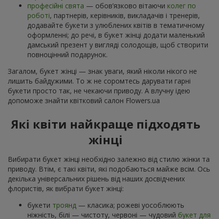
професійні свята
— обов’язково вітаючи
колег по
роботі
, партнерів, керівників, викладачів і тренерів,
додавайте букети з улюблених квітів в тематичному
оформленні; до речі, в букет жінці додати маленький
дамський презент у вигляді солодощів, щоб створити
повноцінний подарунок.
Загалом, букет жінці — знак уваги, який ніколи нікого не
лишить байдужими. То ж не соромтесь дарувати гарні
букети просто так, не чекаючи приводу. А влучну ідею
допоможе знайти квітковий салон Flowers.ua
Які квіти найкраще підходять
жінці
Вибирати букет жінці необхідно залежно від стилю жінки та
приводу. Втім, є такі квіти, які подобаються майже всім. Ось
декілька універсальних рішень від наших досвідчених
флористів, як вибрати букет жінці:
букети
троянд
— класика; рожеві уособлюють
ніжність, білі — чистоту, червоні — чудовий
букет для