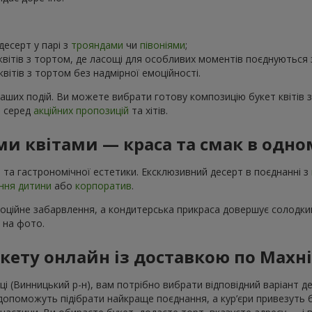
есерт у парі з
трояндами
чи
півоніями
;
вітів з тортом, де ласощі для особливих моментів поєднуються
вітів з тортом без надмірної емоційності.
ваших подій. Ви можете вибрати готову композицію букет квітів 
в серед
акційних пропозицій
та хітів.
и квітами — краса та смак в одно
 та гастрономічної естетики. Ексклюзивний десерт в поєднанні з
ння дитини
або
корпоратив
.
моційне забарвлення, а кондитерська прикраса довершує солодкий
і на фото.
кету онлайн із доставкою по Махн
 (Винницький р-н), вам потрібно вибрати відповідний варіант дес
оможуть підібрати найкраще поєднання, а кур’єри привезуть бук