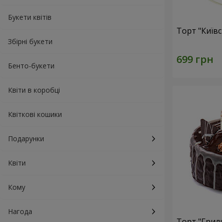
Букети квітів
Торт "Київ
Збірні букети
Бенто-букети
Квіти в коробці
Квіткові кошики
Подарунки
Квіти
Кому
Нагода
Торт "Грил