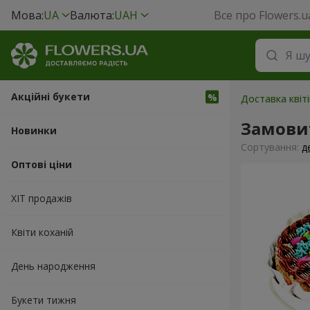
Мова:
UA
Валюта:
UAH
Все про Flowers.u
Акційні букети
Доставка квіт
Замови
Новинки
Сортування:
д
Оптові ціни
ХІТ продажів
Квіти коханій
День народження
Букети тижня