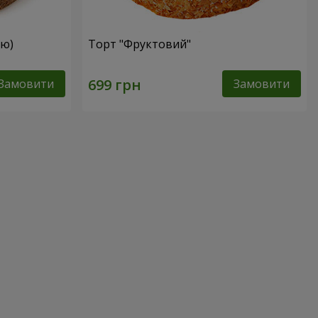
ею)
Торт "Фруктовий"
Замовити
Замовити