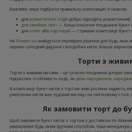
Важливо лише підібрати правильну композицію зі смаком:
для
романтичних подій
добре підходить романтичний д
для сімейних свят
— більш класичне поєднання букет к
для
колег
або
партнерів
— стримані композиції букет к
На
Flowers.ua
знайдуться перевірені рішення для будь-яких 
окремо солодкий дарунок і вподобані квіти. Більше варіанті
Торти з живим
Торти з живими квітами – це сучасне поєднання флористики
підкреслює особливість події, як
день народження
,
народже
В композиції букет квітів з тортом живі рослини задають е
улюблених квітів має чудовий вигляд і на святковому столі, 
Як замовити торт до бу
Щоб замовити букет квітів з тортом з доставкою по Махнівці
замовлення будь-яким зручним способом. Наші менеджери доп