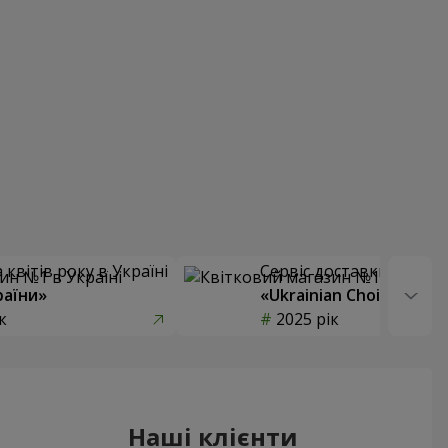
квітів року в Україні
Сервіс доставки квітів
раїни»
«Ukrainian Choice»
к
2025 рік
Наші клієнти