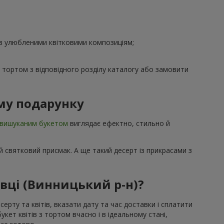
 з улюбленими квітковими композиціям;
з тортом з відповідного розділу каталогу або замовити
му подарунку
вишуканим букетом
виглядає ефектно, стильно й
 святковий присмак. А ще такий десерт із прикрасами з
івці (Винницький р-н)?
ерту та квітів, вказати дату та час доставки і сплатити
ет квітів з тортом вчасно і в ідеальному стані,