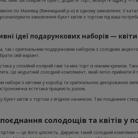
ої частини. Ви обираєте букет, додаєте торт, вказуєте адресу — і 
вкою по Махнівці (Винницький р-н) в одному замовленні. У катал
персоналізувати замовлення букет квітів з тортом під ваші потре
вні ідеї подарункових наборів — квіти
ом, так і оригінальним подарунковим набором з солодким акцен
рати свій варіант.
стика у спокійній колірній гамі та міні-торт із ніжним кремом. Т
колеги. Це акуратний солодкий комплімент, який легко прийняти й
том набори з квітами у коробці та оригінальною декорованою вип
 гастрономічна естетика працюють разом.
 букет квітів з тортом з ягідною начинкою. Такі поєднання ство
поєднання солодощів та квітів у 
 тортом — це його цілісність. Даруючи такий солодкий комплімен