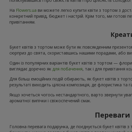
попіклувавшись і про свіжість квітів і про цілісність солодк
На
Flowers.ua
ви можете легко купити квіти з тортом з доста
конкретний привід, бюджет і настрій. Крім того, ми готові 
привітанням.
Креати
Букет квітів з тортом може бути як повсякденним презент
сюрприз до свята, скориставшись нашими порадами, або виб
Один із популярних варіантів букет квітів з тортом — флори
виглядає доречно як
для побачення
, так і для привітання 
Для більш емоційних подій обирають, як букет квітів з тор
результаті виходить цілісна композиція, де флористика та
Якщо хочеться чогось нестандартного, варто звернути увагу
ароматної випічки і свіжоспечений смак.
Переваги 
Головна перевага подарунка, де поєднується букет квітів з