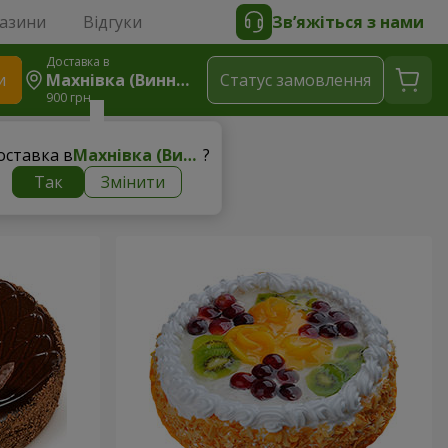
газини
Відгуки
Зв’яжіться з нами
Доставка в
и
Махнівка (Винницький Р-Н)
Статус замовлення
900 грн
оставка в
Махнівка (Винницький р-н)
?
Так
Змінити