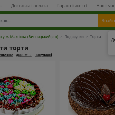
a
Доставка і оплата
Гарантії якості
Наші ма
Знайт
ів у м. Махнівка (Винницький р-н)
> Подарунки > Торти
Д
ти торти
ешевше
дорожче
популярні