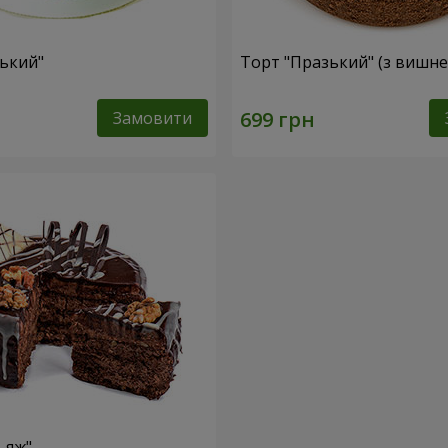
ський"
Торт "Празький" (з вишн
Замовити
ьяж"