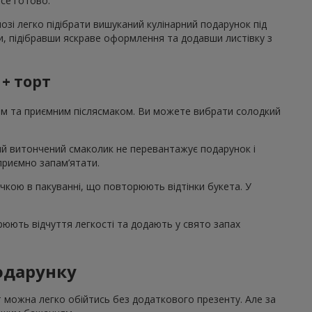
все готово.
озі легко підібрати вишуканий кулінарний подарунок під
би, підібравши яскраве оформлення та додавши листівку з
 + торт
том та приємним післясмаком. Ви можете вибрати солодкий
акий витончений смаколик не перевантажує подарунок і
 приємно запам’ятати.
ічкою в пакуванні, що повторюють відтінки букета. У
рюють відчуття легкості та додають у свято запах
подарунку
т можна легко обійтись без додаткового презенту. Але за