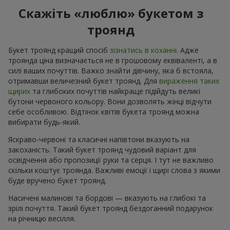
Скажіть «люблю» букетом з
троянд
Букет троянд кращий спосіб
зізнатись в коханні
. Адже
троянда ціна визначається не в грошовому еквіваленті, а в
силі ваших почуттів. Важко знайти дівчину, яка б встояла,
отримавши величезний букет троянд. Для
вираження таких
щирих
та глибоких почуттів найкраще підійдуть великі
бутони червоного кольору. Вони дозволять жінці відчути
себе особливою. Відтінок квітів букета троянд можна
вибирати будь-який.
Яскраво-червоні та класичні напівтони вказують на
закоханість. Такий букет троянд чудовий варіант для
освідчення або пропозиції руки та серця. І тут не важливо
скільки коштує троянда. Важливі емоції і щирі слова з якими
буде вручено букет троянд.
Насичені малинові та бордові — вказують на глибокі та
зрілі почуття. Такий букет троянд бездоганний подарунок
на річницю весілля.