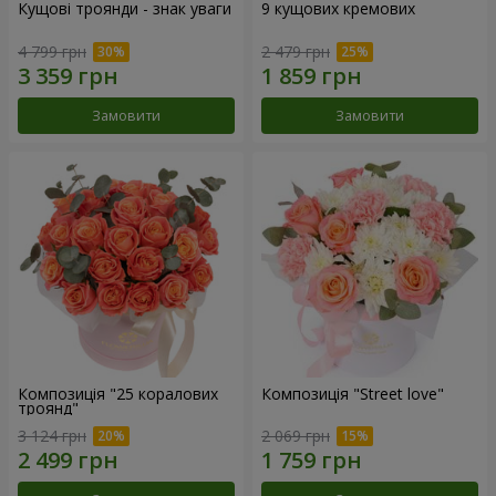
Кущові троянди - знак уваги
9 кущових кремових
4 799 грн
2 479 грн
Замовити
Замовити
Композиція "25 коралових
Композиція "Street love"
троянд"
3 124 грн
2 069 грн