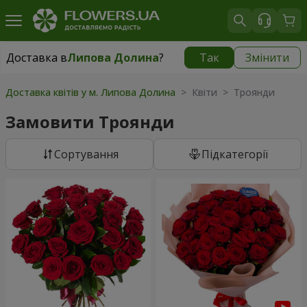
Доставка в
Липова Долина
?
Так
Змінити
Доставка в
Липова Долина
|
1520 грн
Доставка квітів у м. Липова Долина
> Квіти > Троянди
Замовити Троянди
Сортування
Підкатегорії