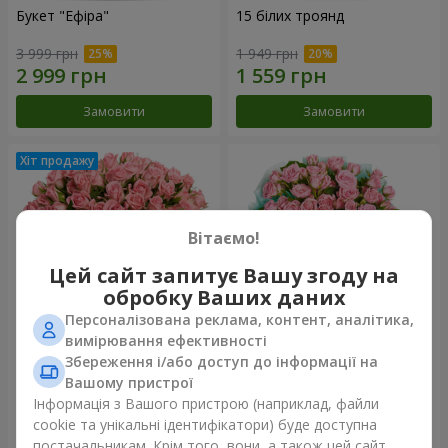
Букет "Ефіра"
15 білих троянд
3 999 грн
1 949 грн
Замовити
Замовити
Вітаємо!
Цей сайт запитує Вашу згоду на
обробку Ваших даних
Персоналізована реклама, контент, аналітика,
вимірювання ефективності
Збереження і/або доступ до інформації на
Квіти в коробці "Рожевий
Композиція "Балада про
оазис"
маму"
Вашому пристрої
2 749 грн
2 124 грн
Інформація з Вашого пристрою (наприклад, файли
cookie та унікальні ідентифікатори) буде доступна
постачальникам. Крім того, вони, а також цей сайт