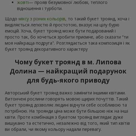
жовті
— прояв безумовної любові, теплого
відношення і турботи.
Щодо
міксу з різних кольорів
, то такий букет троянд, хоча і
виділяється легкістю й простотою, вказує на цілу бурю
емоцій. Хоча, букет троянд може бути подарований і
просто так, бо хочеться зробити приємне, або сказати “ти
моя найкраща подруга". Розглядається така композиція і як
букет троянд декоративного характеру
Чому букет троянд в м. Липова
Долина — найкращий подарунок
для будь-якого приводу
Авторський букет троянд важко замінити іншими квітами.
Витончені рослини говорять мовою щирих почуттів. Такий
букет троянд дозволяє людині відчути себе особливою та
потрібною. На троянди ціна може бути більшою ніж на інші
квіти. Проте комбінація з букетом троянд виглядає дуже
вишукано та естетично, незалежно від того, який тип квітів
ви обрали, чи якому кольору надали перевагу.