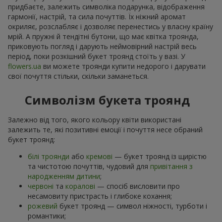
придбаєте, залежить символіка подарунка, відображення
гармонії, настрій, та сила почуттів. Їх ніжний аромат
окриляє, розслабляє і дозволяє перенестись у власну країну
мрій. А пружні й тендітні бутони, що має квітка троянда,
приковують погляд і дарують неймовірний настрій весь
період, поки розкішний букет троянд стоїть у вазі. У
flowers.ua
ви можете троянди купити недорого і дарувати
свої почуття стільки, скільки заманеться.
Символізм букета троянд
Залежно від того, якого кольору квіти використані
залежить те, які позитивні емоції і почуття несе обраний
букет троянд:
білі троянди
або
кремові
— букет троянд із щирістю
та чистотою почуттів, чудовий для
привітання з
народженням дитини
;
червоні
та
коралові
— спосіб висловити про
несамовиту пристрасть і глибоке кохання;
рожевий
букет троянд — символ ніжності, турботи і
романтики;