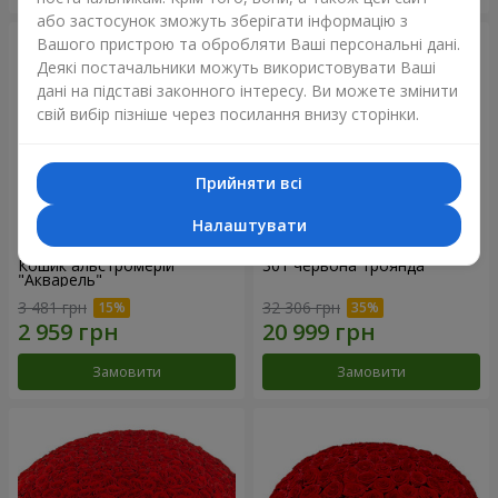
або застосунок зможуть зберігати інформацію з
Вашого пристрою та обробляти Ваші персональні дані.
Деякі постачальники можуть використовувати Ваші
дані на підставі законного інтересу. Ви можете змінити
свій вибір пізніше через посилання внизу сторінки.
Прийняти всі
Налаштувати
Кошик альстромерій
301 червона троянда
"Акварель"
3 481 грн
32 306 грн
Замовити
Замовити