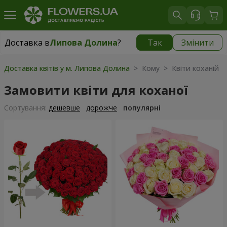
Доставка в
Липова Долина
?
Так
Змінити
Доставка в
Липова Долина
|
1520 грн
Доставка квітів у м. Липова Долина
> Кому > Квіти коханій
Замовити квіти для коханої
Сортування:
дешевше
дорожче
популярні