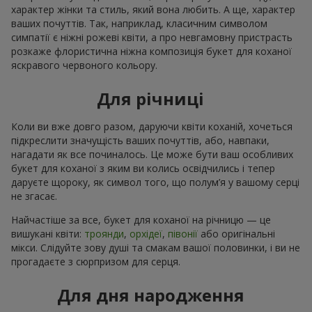
характер жінки та стиль, який вона любить. А ще, характер
ваших почуттів. Так, наприклад, класичним символом
симпатії є ніжні рожеві квіти, а про невгамовну пристрасть
розкаже флористична ніжна композиція букет для коханої
яскравого червоного кольору.
Для річниці
Коли ви вже довго разом, даруючи квіти коханій, хочеться
підкреслити значущість ваших почуттів, або, навпаки,
нагадати як все починалось. Це може бути ваш особливих
букет для коханої з яким ви колись освідчились і тепер
даруєте щороку, як символ того, що полум’я у вашому серці
не згасає.
Найчастіше за все, букет для коханої на річницю — це
вишукані квіти:
троянди
,
орхідеї
,
півонії
або оригінальні
мікси. Слідуйте зову душі та смакам вашої половинки, і ви не
прогадаєте з сюрпризом для серця.
Для дня народження