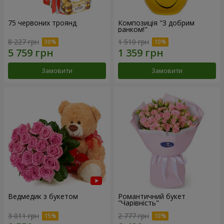
75 червоних троянд
Композиція "З добрим
ранком!"
8 227 грн
1 510 грн
Замовити
Замовити
Ведмедик з букетом
Романтичний букет
"Чарівність"
3 011 грн
2 777 грн