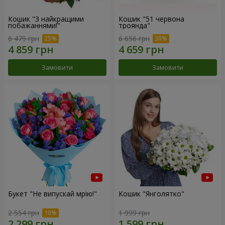
Кошик "З найкращими
Кошик "51 червона
побажаннями!"
троянда"
6 479 грн
6 656 грн
Замовити
Замовити
Букет "Не випускай мрію!"
Кошик "Янголятко"
2 554 грн
1 999 грн