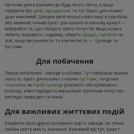
Квіткова увага важлива до будь-якого свята, а якщо
говорити про
день народження
, то тут букет для коханої
дуже важливий. Шикарні велетенські композиції в коробках
або мінімалістичний букет для коханої в ніжному крафті —
вибирайте те, що створить свято почуттів. Якщо кохана
любить яскравість і харизму, оберіть
орхідеї
,
гортензії
чи
лілії, якщо витонченість та елегантність — троянди та
еустоми.
Для побачення
Перше побачення - завжди особливо. Тут найкраще працює
легкість. Букет для коханої з ніжних
еустоми
, тендітних
тюльпанів
чи
спрей-троянди
рожевого або кремового
кольору, м’яко передасть вираження трепетних почуттів і
виглядає природно та ніжно.
Для важливих життєвих подій
Балувати своїх других половинок варто завжди. Не тільки
сімейні свята мають значення. Важливий виступ, захист