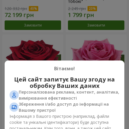
тобою"
120 332 грн
2 249 грн
Замовити
Замовити
Вітаємо!
Цей сайт запитує Вашу згоду на
обробку Ваших даних
Персоналізована реклама, контент, аналітика,
Червона троянда
Рожева троянда (поштучно)
вимірювання ефективності
(поштучно)
Збереження і/або доступ до інформації на
Вашому пристрої
Інформація з Вашого пристрою (наприклад, файли
cookie та унікальні ідентифікатори) буде доступна
Замовити
Замовити
постачальникам. Крім того, вони, а також цей сайт