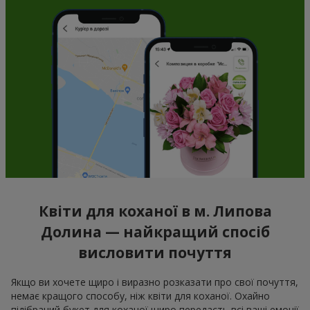
Квіти для коханої в м. Липова
Долина — найкращий спосіб
висловити почуття
Якщо ви хочете щиро і виразно розказати про свої почуття,
немає кращого способу, ніж квіти для коханої. Охайно
підібраний букет для коханої щиро передасть всі ваші емоції