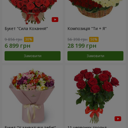
Букет "Сила Кохання!"
Композиція "Ти + Я"
9 856 грн
56 398 грн
Замовити
Замовити
Букет "У захваті від тебе!"
11 червоних троянд