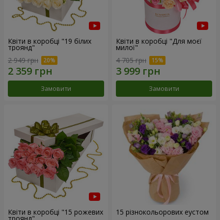
Квіти в коробці "19 білих
Квіти в коробці "Для моєї
троянд"
милої"
2 949 грн
4 705 грн
Замовити
Замовити
Квіти в коробці "15 рожевих
15 різнокольорових еустом
троянд"