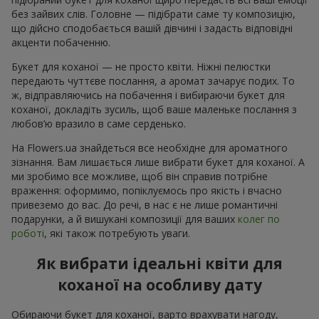
без зайвих слів. Головне — підібрати саме ту композицію,
що дійсно сподобається вашій дівчині і задасть відповідні
акценти побаченню.
Букет для коханої — не просто квіти. Ніжні пелюстки
передають чуттєве послання, а аромат зачарує подих. То
ж, відправляючись на побачення і вибираючи букет для
коханої, докладіть зусиль, щоб ваше маленьке послання з
любов’ю вразило в саме серденько.
На Flowers.ua знайдеться все необхідне для ароматного
зізнання. Вам лишається лише вибрати букет для коханої. А
ми зробимо все можливе, щоб він справив потрібне
враження: оформимо, попіклуємось про якість і вчасно
привеземо до вас. До речі, в нас є не лише романтичні
подарунки, а й вишукані композиції для ваших
колег по
роботі
, які також потребують уваги.
Як вибрати ідеальні квіти для
коханої на особливу дату
Обираючи букет для коханої, варто врахувати нагоду,