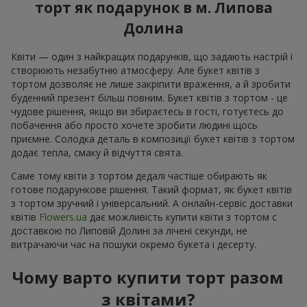
торт як подарунок в м. Липова
Долина
Квіти — один з найкращих подарунків, що задають настрій і
створюють незабутню атмосферу. Але букет квітів з
тортом дозволяє не лише закріпити враження, а й зробити
буденний презент більш повним. Букет квітів з тортом - це
чудове рішення, якщо ви збираєтесь в гості, готуєтесь до
побачення або просто хочете зробити людині щось
приємне. Солодка деталь в композиції букет квітів з тортом
додає тепла, смаку й відчуття свята.
Саме тому квіти з тортом дедалі частіше обирають як
готове подарункове рішення. Такий формат, як букет квітів
з тортом зручний і універсальний. А онлайн-сервіс доставки
квітів
Flowers.ua
дає можливість купити квіти з тортом с
доставкою по Липовій Долині за лічені секунди, не
витрачаючи час на пошуки окремо букета і десерту.
Чому варто купити торт разом
з квітами?