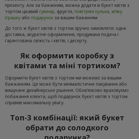
презенту. Але за бажанням, можна додати в букет квітів з
тортом цікавий
сувенір
, фрукти,
повітряні кульки
,
м’яку
іграшку
або
подарунок
за вашим бажанням
До того ж букет квітів з тортом зручно замовляти: одна
доставка, акуратне оформлення, продумана подача і
гарантована свіжість і квітів, і десерту.
Як оформити коробку з
квітами та міні тортиком?
Оформити букет квітів з тортом ми можемо за вашим
бажжанням. Це може бути мінімалістичне пакування або
вишукане дизайнерське рішення. Обов’язково враховуємо
побажання клієнта, щоб подарунок букет квітів з тортом
справив максимальну увагу.
Топ-3 комбінації: який букет
обрати до солодкого
подарунка?