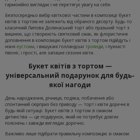
гармонійно виглядає і не перетягує увагу на себе.
Безпосередньо вибір квіткової частини в композиції букет
квітів з тортом не залежить від обраного десерту. Будь-то
класичний Липова Долинаський торт або празький торт з
вишнею, що створюють святковий смак, як флористичне
доповнення в композицію букет квітів з тортом підійдуть і
ніжні
еустоми
, і вишукані голландські
троянди
, і пухнасті
півонії, і прості, але запашні сезонні квіти.
Букет квітів з тортом —
універсальний подарунок для будь-
якої нагоди
День народження, річниця, подяка, побачення або
спонтанний сюрприз без приводу — торт і квіти доречні в
будь-якій ситуації. Букет квітів з тортом зі смаком
дитинства — це подарунок, який не потребує довгих
пояснень і завжди виглядає доречно.
Важливо лише підібрати правильну композицію зі смаком: