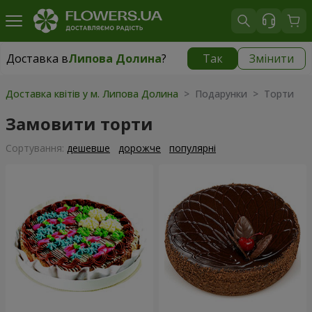
Доставка в
Липова Долина
?
Так
Змінити
Доставка в
Липова Долина
|
1520 грн
Доставка квітів у м. Липова Долина
> Подарунки > Торти
Замовити торти
Сортування:
дешевше
дорожче
популярні