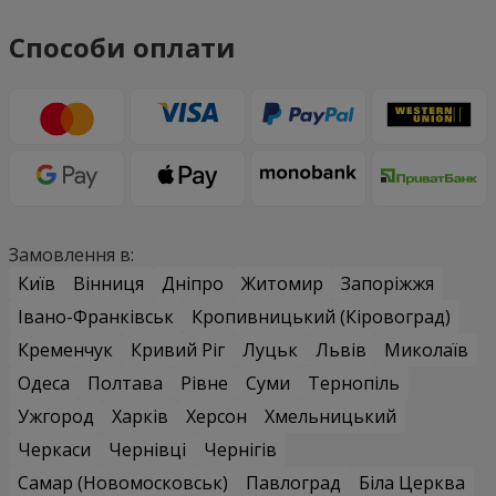
Способи оплати
Замовлення в:
Київ
Вінниця
Дніпро
Житомир
Запоріжжя
Івано-Франківськ
Кропивницький (Кіровоград)
Кременчук
Кривий Ріг
Луцьк
Львів
Миколаїв
Одеса
Полтава
Рівне
Суми
Тернопіль
Ужгород
Харків
Херсон
Хмельницький
Черкаси
Чернівці
Чернігів
Самар (Новомосковськ)
Павлоград
Біла Церква