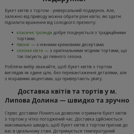
Букет квітів з тортом - універсальний подарунок. Але,
залежно від приводу можна обрати різні квіти, які здатні
підсилити враження від солодкого презенту:
класичні троянди
добре поєднуються з традиційними
тортами;
півонії
— з ніжними кремовими десертами;
сезонні квіти
— з оригінальними ягідним тортами, що
так пасують до певного сезона.
Роблячи вибір зважайте, щоб букет квітів з тортом
виглядав як єдине ціле, без перевантаження деталями, але
з яскравими акцентами, що привертають увагу.
Доставка квітів та тортів у м.
Липова Долина — швидко та зручно
Сервіс доставки Flowers.ua дозволяє отримати букет квітів
з тортом у чітко погоджений час. Доставка здійснюється
максимально швидко, щоб букет квітів з тортом приїхав до
вас в ідеальному стані. Дотримується температурний