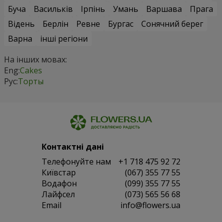
Буча
Васильків
Ірпінь
Умань
Варшава
Прага
Відень
Берлін
Ревне
Бургас
Сонячний берег
Варна
інші регіони
На інших мовах:
Eng:
Cakes
Рус:
Торты
Контактні дані
Телефонуйте нам
+1 718 475 92 72
Київстар
(067) 355 77 55
Водафон
(099) 355 77 55
Лайфсел
(073) 565 56 68
Email
info@flowers.ua