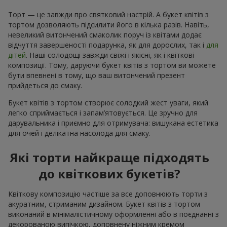
Торт — це завжди про святковий настрій. А букет квітів з
тортом дозволяють підсилити його в кілька разів. Навіть,
невеликий витончений смаколик поруч із квітами додає
відчуття завершеності подарунка, як для дорослих, так і
для
дітей
. Наші солодощі завжди свіжі і якісні, як і квіткові
композиції. Тому, даруючи букет квітів з тортом ви можете
бути впевнені в тому, що ваш витончений презент
прийдеться до смаку.
Букет квітів з тортом створює солодкий жест уваги, який
легко сприймається і запам’ятовується. Це зручно для
дарувальника і приємно для отримувача: вишукана естетика
для очей і делікатна насолода для смаку.
Які торти найкраще підходять
до квіткових букетів?
Квіткову композицію частіше за все доповнюють торти з
акуратним, стриманим дизайном. Букет квітів з тортом
виконаний в мінімалістичному оформленні або в поєднанні з
декорованою випічкою, доповнену ніжним кремом