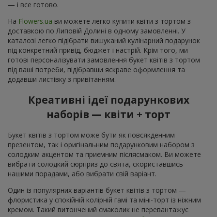
— і все готово.
На
Flowers.ua
ви можете легко купити квіти з тортом з
доставкою по Липовій Долині в одному замовленні. У
каталозі легко підібрати вишуканий кулінарний подарунок
під конкретний привід, бюджет і настрій. Крім того, ми
готові персоналізувати замовлення букет квітів з тортом
під ваші потреби, підібравши яскраве оформлення та
додавши листівку з привітанням.
Креативні ідеї подарункових
наборів — квіти + торт
Букет квітів з тортом може бути як повсякденним
презентом, так і оригінальним подарунковим набором з
солодким акцентом та приємним післясмаком. Ви можете
вибрати солодкий сюрприз до свята, скориставшись
нашими порадами, або вибрати свій варіант.
Один із популярних варіантів букет квітів з тортом —
флористика у спокійній колірній гамі та міні-торт із ніжним
кремом. Такий витончений смаколик не перевантажує