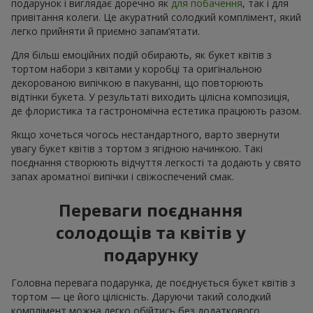
подарунок і виглядає доречно як
для побачення
, так і для
привітання колеги. Це акуратний солодкий комплімент, який
легко прийняти й приємно запам’ятати.
Для більш емоційних подій обирають, як букет квітів з
тортом набори з квітами у коробці та оригінальною
декорованою випічкою в пакуванні, що повторюють
відтінки букета. У результаті виходить цілісна композиція,
де флористика та гастрономічна естетика працюють разом.
Якщо хочеться чогось нестандартного, варто звернути
увагу букет квітів з тортом з ягідною начинкою. Такі
поєднання створюють відчуття легкості та додають у свято
запах ароматної випічки і свіжоспечений смак.
Переваги поєднання
солодощів та квітів у
подарунку
Головна перевага подарунка, де поєднується букет квітів з
тортом — це його цілісність. Даруючи такий солодкий
комплімент можна легко обійтись без додаткового