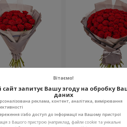
аковкою "25 червоних
Букет в упаковці "51 чер
Вітаємо!
троянда"
5 475 грн
 сайт запитує Вашу згоду на обробку В
Замовити
даних
рсоналізована реклама, контент, аналітика, вимірювання
ективності
ереження і/або доступ до інформації на Вашому пристрої
ція з Вашого пристрою (наприклад, файли cookie та унікальні