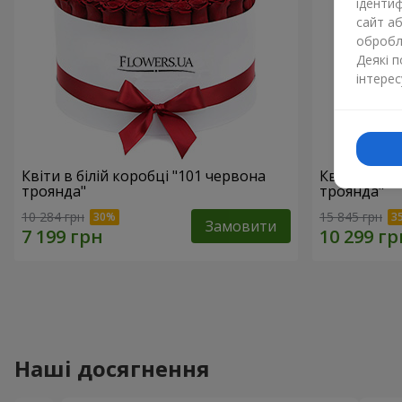
ідентиф
сайт а
обробля
Деякі 
інтерес
Квіти в білій коробці "101 червона
Квіти в біл
троянда"
троянда"
10 284 грн
15 845 грн
Замовити
Наші досягнення