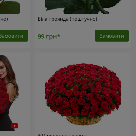
но)
Біла троянда (поштучно)
Замовити
Замовити
301 червона троянда