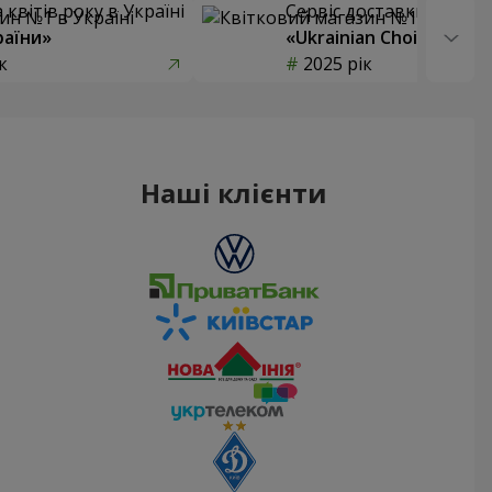
квітів року в Україні
Сервіс доставки квітів
раїни»
«Ukrainian Choice»
к
2025 рік
Наші клієнти