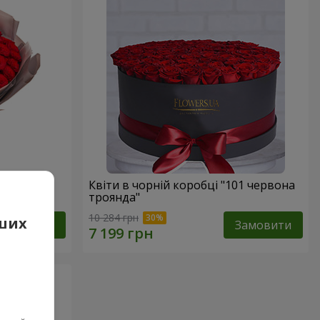
вона
Квіти в чорній коробці "101 червона
троянда"
10 284 грн
аших
Замовити
Замовити