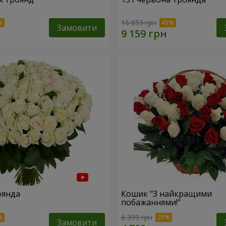
16 653 грн
Замовити
оянда
Кошик "З найкращими
побажаннями!"
6 399 грн
Замовити