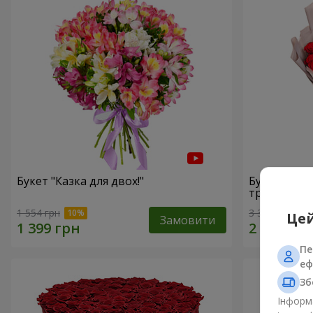
Букет "Казка для двох!"
Букет з уп
троянд"
1 554 грн
3 383 грн
Цей
Замовити
Пе
еф
Зб
Інформа