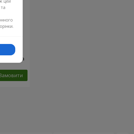
ж цей
 та
онного
орінки.
51 червона
Замовити