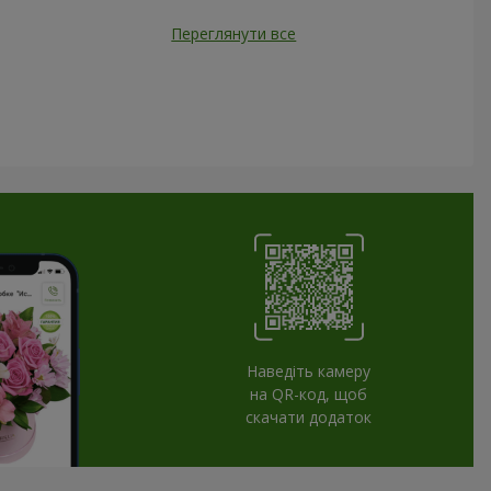
Переглянути все
Наведіть камеру
на QR-код, щоб
скачати додаток