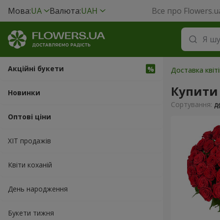
Мова:
UA
Валюта:
UAH
Все про Flowers.u
Акційні букети
Доставка квіт
Купити 
Новинки
Сортування:
д
Оптові ціни
ХІТ продажів
Квіти коханій
День народження
Букети тижня