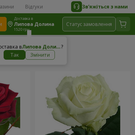
газини
Відгуки
Зв’яжіться з нами
Доставка в
и
Липова Долина
Статус замовлення
1520 грн
оставка в
Липова Долина
?
Так
Змінити