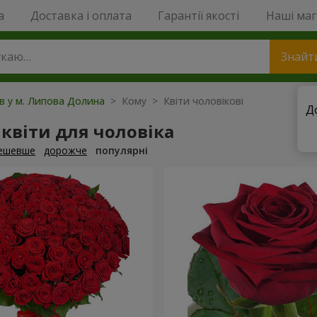
a
Доставка і оплата
Гарантії якості
Наші ма
Знайт
ів у м. Липова Долина
> Кому > Квіти чоловікові
Д
квіти для чоловіка
ешевше
дорожче
популярні