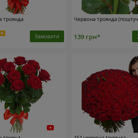
а троянда
Червона троянда (поштуч
Замовити
х троянд
151 червона троянда