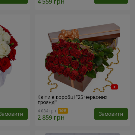
"
Квіти в коробці "25 червоних
троянд!"
4 084 грн
Замовити
Замовити