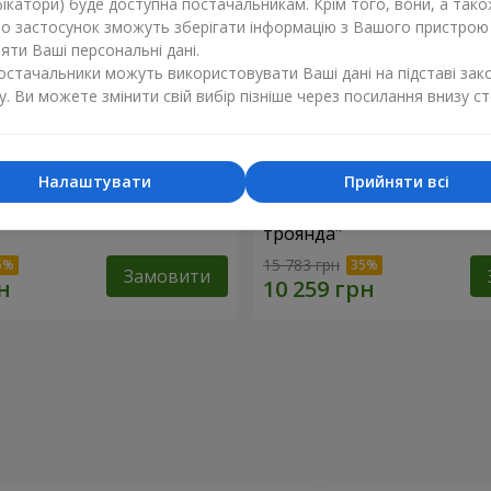
ікатори) буде доступна постачальникам. Крім того, вони, а тако
бо застосунок зможуть зберігати інформацію з Вашого пристрою
ти Ваші персональні дані.
постачальники можуть використовувати Ваші дані на підставі зак
у. Ви можете змінити свій вибір пізніше через посилання внизу ст
Налаштувати
Прийняти всі
ій коробці "151 червона
Квіти в чорній коробці "1
троянда"
15 783 грн
Замовити