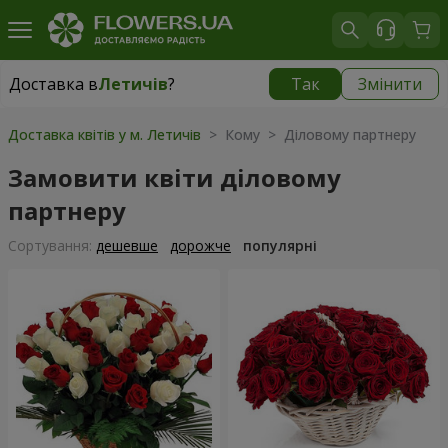
Доставка в
Летичів
?
Так
Змінити
Доставка в
Летичів
|
798 грн
Доставка квітів у м. Летичів
> Кому > Діловому партнеру
Замовити квіти діловому
партнеру
Сортування:
дешевше
дорожче
популярні