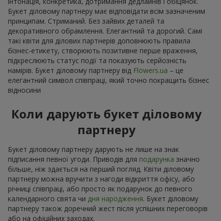
інтонація, конкретика, дотримання дедлайнів і обіцянок.
Букет діловому партнеру має відповідати всім зазначеним
принципам. Стриманий. Без зайвих деталей та
декоративного обрамлення. Елегантний та дорогий. Самі
такі квіти для ділових партнерів доповнюють правила
бізнес-етикету, створюють позитивне перше враження,
підкреслюють статус події та показують серйозність
намірів. Букет діловому партнеру від
Flowers.ua
– це
елегантний символ співпраці, який точно покращить бізнес
відносини
Коли дарують букет діловому
партнеру
Букет діловому партнеру дарують не лише на знак
підписання певної угоди. Приводів для
подарунка
значно
більше, ніж здається на перший погляд. Квіти діловому
партнеру можна вручити з нагоди відкриття офісу, або
річниці співпраці, або просто як подарунок до певного
календарного свята чи
дня народження
. Букет діловому
партнеру також доречний жест після успішних переговорів
або на офіційних заходах.