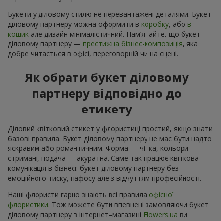
Букети у діловому стилю не перевантажені деталями. Букет
діловому партнеру можна оформити в
коробку
, або
в
кошик
але дизайн мінімалістичний. Пам’ятайте, що букет
діловому партнеру —
престижна бізнес-композиція
, яка
добре читається в офісі, переговорній чи на сцені.
Як обрати букет діловому
партнеру відповідно до
етикету
Діловий квітковий етикет у флористиці простий, якщо знати
базові правила. Букет діловому партнеру не має бути надто
яскравим або романтичним. Форма — чітка, кольори —
стримані, подача — акуратна. Саме так працює квіткова
комунікація в бізнесі: букет діловому партнеру без
емоційного тиску, пафосу але з відчуттям професійності.
Наші флористи гарно знають всі правила
офісної
флористики
. Тож можете бути впевнені замовляючи букет
діловому партнеру в інтернет–магазині
Flowers.ua
ви