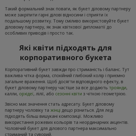
Такий формальний знак поваги, як букет діловому партнеру
може закріпити гарні ділові відносини і сприяти їх
подальшому розвитку. Тому сміливо використовуйте букет
діловому партнеру, як знак квіткової дипломатії до
особливих приводів і просто так.
Які квіти підходять для
корпоративного букета
Корпоративний букет завжди про стриманість і баланс. Тут
важлива чітка форма, спокійний глибокий колір і приємно
загальне враження. Щоб досягти відповідного ефекту, в
букет діловому партнеру частіше за все додають
троянди
,
калли,
орхідеї
, лілії, або
сезонні квіти
з чіткою геометрією.
Звісно має значення стать адресату. Букет діловому
партнеру чоловіку та
жінці
дещо різниться. Для леді
підходять більш вишукані композиції. Можливо
використання рожевих кольорів та неординарних акцентів.
Чоловічий букет для ділового партнера максимально
стриманий та суворий.