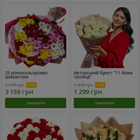
25 різнокольорових
Авторський букет "11 білих
хризантем!
троянд!"
3 949 грн
1 443 грн
Замовити
Замовити