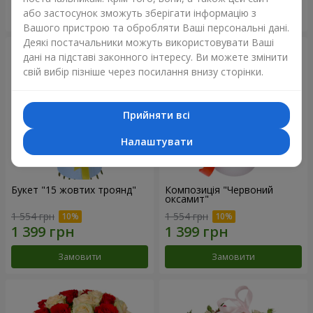
або застосунок зможуть зберігати інформацію з
Замовити
Замовити
Вашого пристрою та обробляти Ваші персональні дані.
Деякі постачальники можуть використовувати Ваші
дані на підставі законного інтересу. Ви можете змінити
свій вибір пізніше через посилання внизу сторінки.
Прийняти всі
Налаштувати
Букет "15 жовтих троянд"
Композиція "Червоний
оксамит"
1 554 грн
1 554 грн
Замовити
Замовити