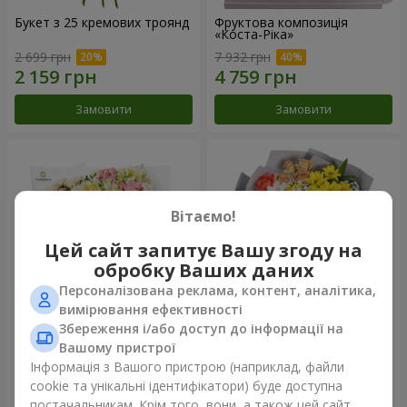
Букет з 25 кремових троянд
Фруктова композиція
«Коста-Ріка»
2 699 грн
7 932 грн
Замовити
Замовити
Вітаємо!
Цей сайт запитує Вашу згоду на
обробку Ваших даних
Персоналізована реклама, контент, аналітика,
вимірювання ефективності
Збереження і/або доступ до інформації на
Букет "Хрещатик"
Букет "Ми та літо"
Вашому пристрої
Інформація з Вашого пристрою (наприклад, файли
4 656 грн
1 621 грн
cookie та унікальні ідентифікатори) буде доступна
постачальникам. Крім того, вони, а також цей сайт