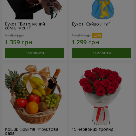
Букет "Витончений
Букет “Сяйво літа”
комплімент!"
1 599 грн
1 624 грн
Замовити
Замовити
Кошик фруктів "Фруктова
15 червоних троянд
оаза"