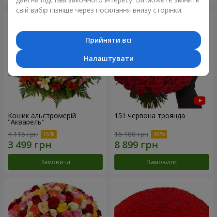
свій вибір пізніше через посилання внизу сторінки.
Прийняти всі
Налаштувати
Кошик альстромерій
151 червона троянда
"Акварель"
4 116 грн
16 180 грн
Замовити
Замовити