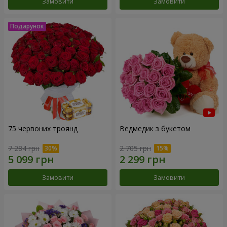
Замовити
Замовити
75 червоних троянд
Ведмедик з букетом
7 284 грн
2 705 грн
Замовити
Замовити