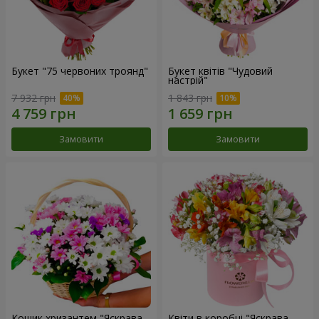
Букет "75 червоних троянд"
Букет квітів "Чудовий
настрій"
7 932 грн
1 843 грн
Замовити
Замовити
Кошик хризантем "Яскрава
Квіти в коробці "Яскрава