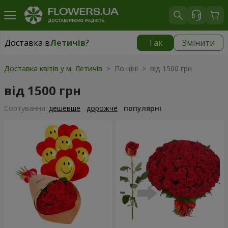
Доставка в
Летичів
?
Так
Змінити
Доставка в
Летичів
|
798 грн
Доставка квітів у м. Летичів
> По ціні > від 1500 грн
від 1500 грн
Сортування:
дешевше
дорожче
популярні