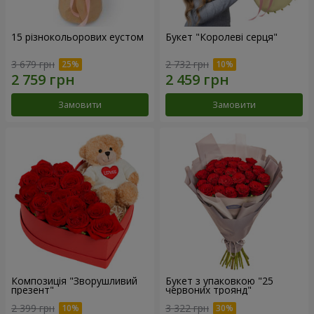
15 різнокольорових еустом
Букет "Королеві серця"
3 679 грн
2 732 грн
Замовити
Замовити
Композиція "Зворушливий
Букет з упаковкою "25
презент"
червоних троянд"
2 399 грн
3 322 грн