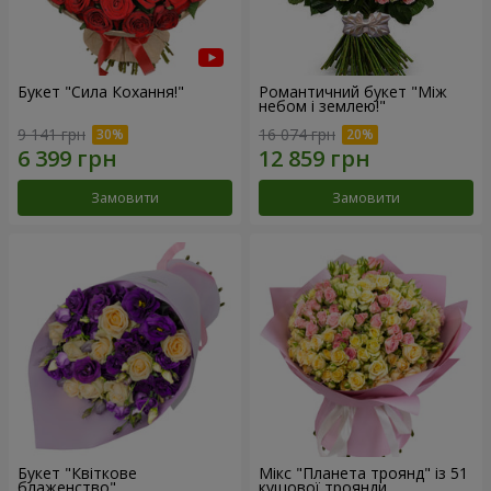
Букет "Сила Кохання!"
Романтичний букет "Між
небом і землею!"
9 141 грн
16 074 грн
Замовити
Замовити
Букет "Квіткове
Мікс "Планета троянд" із 51
блаженство"
кущової троянди