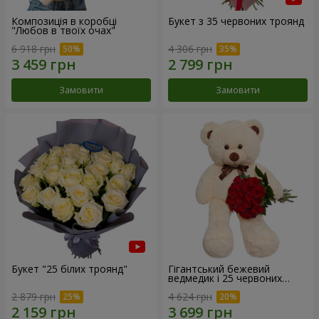
Композиція в коробці
Букет з 35 червоних троянд
"Любов в твоїх очах"
6 918 грн
4 306 грн
Замовити
Замовити
Букет "25 білих троянд"
Гігантський бежевий
ведмедик і 25 червоних
троянд
2 879 грн
4 624 грн