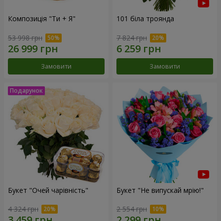
Композиція "Ти + Я"
101 біла троянда
53 998 грн
7 824 грн
Замовити
Замовити
Букет "Очей чарівність"
Букет "Не випускай мрію!"
4 324 грн
2 554 грн