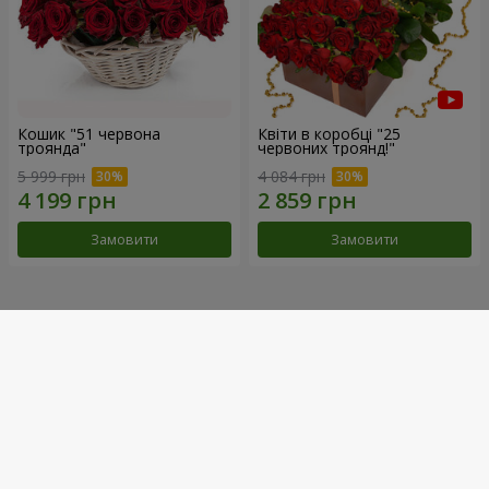
Кошик "51 червона
Квіти в коробці "25
троянда"
червоних троянд!"
5 999 грн
4 084 грн
Замовити
Замовити
Наші досягнення
Доставка квітів року в Україні
«Вибір країни»
2026 рік