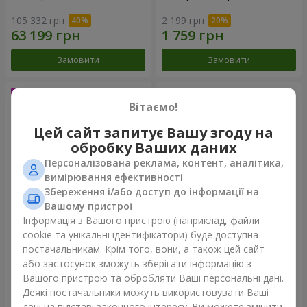
105 332 грн
2 199 грн
Замовити
Замовити
Вітаємо!
Цей сайт запитує Вашу згоду на
обробку Ваших даних
Персоналізована реклама, контент, аналітика,
вимірювання ефективності
Збереження і/або доступ до інформації на
Вашому пристрої
Інформація з Вашого пристрою (наприклад, файли
75 білих троянд
Букет "Ти - мій Всесвіт"
cookie та унікальні ідентифікатори) буде доступна
постачальникам. Крім того, вони, а також цей сайт
7 713 грн
11 713 грн
або застосунок зможуть зберігати інформацію з
Вашого пристрою та обробляти Ваші персональні дані.
Деякі постачальники можуть використовувати Ваші
Замовити
Замовити
дані на підставі законного інтересу. Ви можете змінити