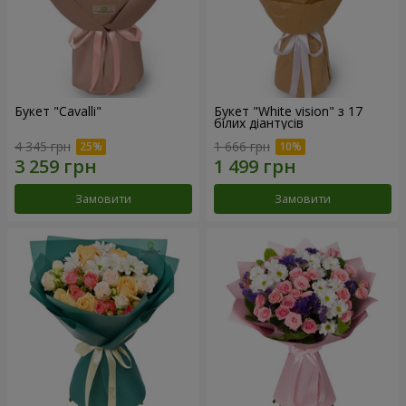
Букет "Cаvalli"
Букет "White vision" з 17
білих діантусів
4 345 грн
1 666 грн
Замовити
Замовити