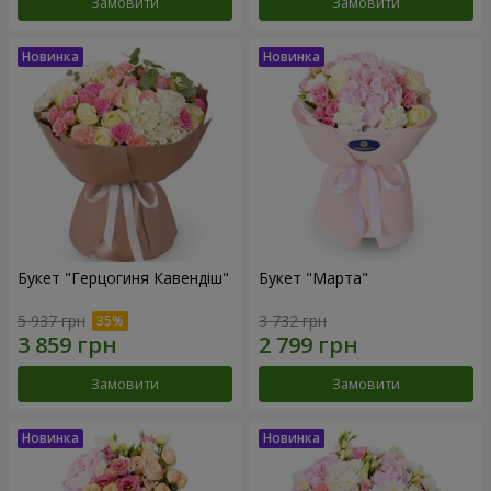
Замовити
Замовити
Букет "Герцогиня Кавендіш"
Букет "Марта"
5 937 грн
3 732 грн
Замовити
Замовити