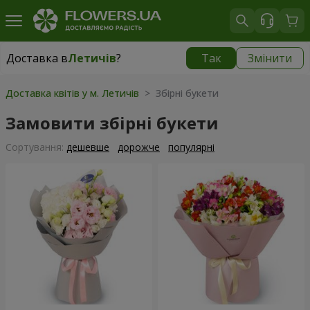
Доставка в
Летичів
?
Так
Змінити
Доставка в
Летичів
|
798 грн
Доставка квітів у м. Летичів
> Збірні букети
Замовити збірні букети
Сортування:
дешевше
дорожче
популярні