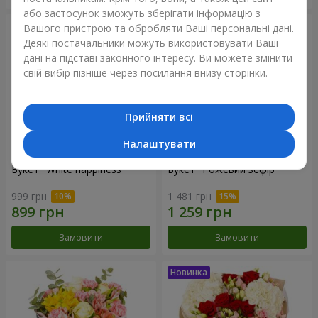
або застосунок зможуть зберігати інформацію з
Вашого пристрою та обробляти Ваші персональні дані.
Деякі постачальники можуть використовувати Ваші
дані на підставі законного інтересу. Ви можете змінити
свій вибір пізніше через посилання внизу сторінки.
Прийняти всі
Налаштувати
Букет "White happiness"
Букет "Рожевий зефір"
999 грн
1 481 грн
Замовити
Замовити