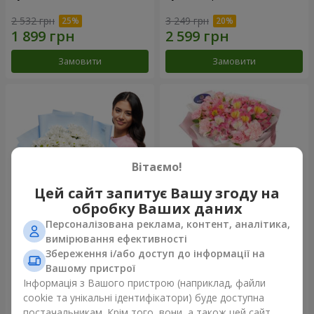
2 532 грн
3 249 грн
Замовити
Замовити
Вітаємо!
Цей сайт запитує Вашу згоду на
обробку Ваших даних
Персоналізована реклама, контент, аналітика,
Букет "Білий корал"
Букет "Океан квітів"
вимірювання ефективності
Збереження і/або доступ до інформації на
1 764 грн
1 554 грн
Вашому пристрої
Інформація з Вашого пристрою (наприклад, файли
cookie та унікальні ідентифікатори) буде доступна
Замовити
Замовити
постачальникам. Крім того, вони, а також цей сайт