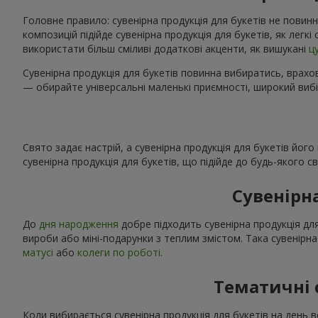
Головне правило: сувенірна продукція для букетів не повинн
композицій підійде сувенірна продукція для букетів, як легк
використати більш сміливі додаткові акценти, як вишукані
ц
Сувенірна продукція для букетів повинна вибиратись, врахов
— обирайте універсальні маленькі приємності, широкий вибі
Свято задає настрій, а сувенірна продукція для букетів йог
сувенірна продукція для букетів, що підійде до будь-якого 
Сувенірн
До
дня народження
добре підходить сувенірна продукція для
вироби або міні-подарунки з теплим змістом. Така сувенірна
матусі
або
колеги по роботі
.
Тематичні 
Коли вибирається сувенірна продукція для букетів на день в