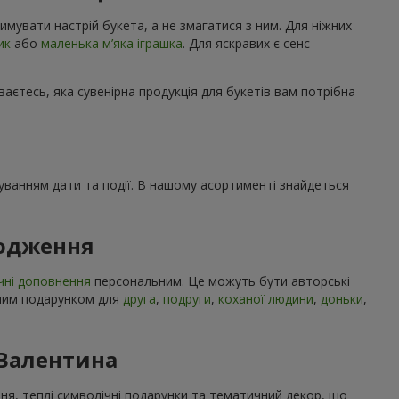
имувати настрій букета, а не змагатися з ним. Для ніжних
ик
або
маленька м’яка іграшка
. Для яскравих є сенс
ваєтесь, яка сувенірна продукція для букетів вам потрібна
ахуванням дати та події. В нашому асортименті знайдеться
родження
чні доповнення
персональним. Це можуть бути авторські
учним подарунком для
друга
,
подруги
,
коханої людини
,
доньки
,
 Валентина
ння, теплі символічні подарунки та тематичний декор, що