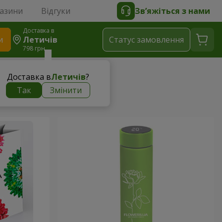
газини
Відгуки
Зв’яжіться з нами
Доставка в
и
Летичів
Статус замовлення
798 грн
Доставка в
Летичів
?
Так
Змінити