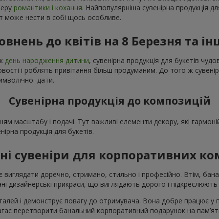
феру
романтики і кохання
. Найпопулярніша сувенірна продукція дл
нт може нести в собі щось особливе.
овнень до квітів на 8 Березня та ін
як
день народження дитини
, сувенірна продукція для букетів чу
ості і роблять привітання більш продуманим. До того ж сувенір
имволічної дати.
Сувенірна продукція до композицій
ням масштабу і подачі. Тут важливі елементи декору, які гармо
енірна продукція для букетів.
ні сувеніри для корпоративних к
 виглядати доречно, стримано, стильно і професійно. Втім, бана
і дизайнерські прикраси, що виглядають дорого і підкреслюють 
талей і демонструє повагу до отримувача. Вона добре працює у при
магає перетворити банальний корпоративний подарунок на пам’ятн