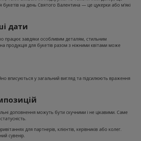
я букетів на день Святого Валентина — це цукерки або м’які
ші дати
дово працює завдяки особливим деталям, стильним
на продукція для букетів разом з ніжними квітами може
нійно вписуються у загальний вигляд та підсилюють враження
омпозицій
льні доповнення можуть бути скучними і не цікавими. Саме
статусність.
вітаннях для партнерів, клієнтів, керівників або колег.
ий сувенір.