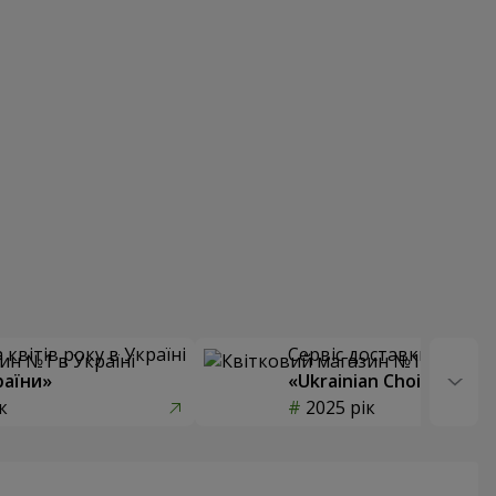
квітів року в Україні
Сервіс доставки квітів
раїни»
«Ukrainian Choice»
к
2025 рік