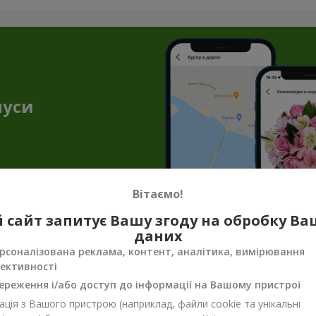
нуси
Вітаємо!
 сайт запитує Вашу згоду на обробку В
даних
енірна продукція до квіткових подару
рсоналізована реклама, контент, аналітика, вимірювання
ективності
ало, щоб передати весь настрій, турботу чи ніжність. Саме тут н
унок завершеним. Сувенірна продукція для букетів — не просто п
ереження і/або доступ до інформації на Вашому пристрої
ція з Вашого пристрою (наприклад, файли cookie та унікальні
 додати тепла, несподіванки або просто щирих емоцій. Сувенірн