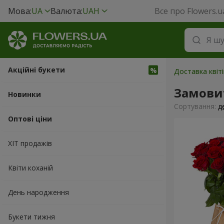
Мова:
UA
Валюта:
UAH
Все про Flowers.u
Акційні букети
Доставка квіті
Замови
Новинки
Сортування:
д
Оптові ціни
ХІТ продажів
Квіти коханій
День народження
Букети тижня