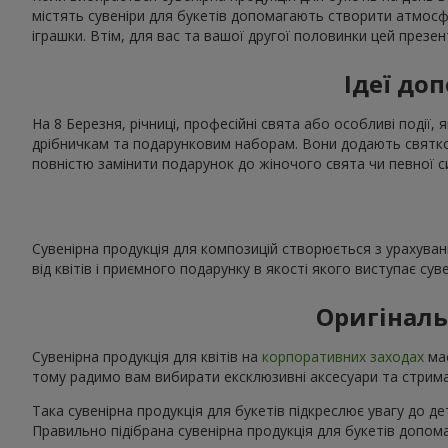
містять сувеніри для букетів допомагають створити атмос
іграшки. Втім, для вас та вашої другої половинки цей презе
Ідеї доп
На 8 Березня, річниці, професійні свята або особливі події, 
дрібничкам та подарунковим наборам. Вони додають святков
повністю замінити подарунок до жіночого свята чи певної с
Сувенірна продукція для композицій створюється з урахуван
від квітів і приємного подарунку в якості якого виступає сув
Оригіналь
Сувенірна продукція для квітів на
корпоративних заходах
має
тому радимо вам вибирати ексклюзивні аксесуари та стриман
Така сувенірна продукція для букетів підкреслює увагу до де
Правильно підібрана сувенірна продукція для букетів допо