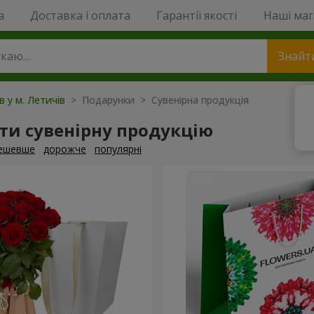
a
Доставка і оплата
Гарантії якості
Наші ма
Знайт
в у м. Летичів
> Подарунки > Сувенірна продукція
ти сувенірну продукцію
ешевше
дорожче
популярні