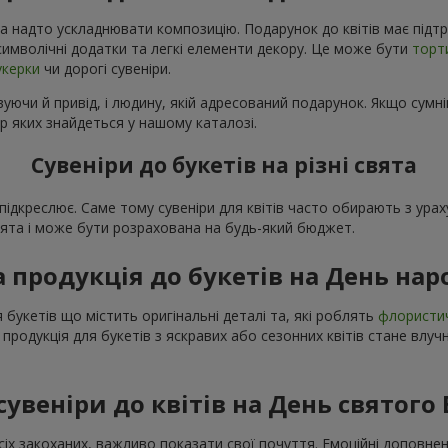
а надто ускладнювати композицію. Подарунок до квітів має підтр
і символічні додатки та легкі елементи декору. Це може бути
торт
укерки
чи дорогі сувеніри.
уючи й привід, і людину, якій адресований подарунок. Якщо сумні
р яких знайдеться у нашому каталозі.
Сувеніри до букетів на різні свята
о підкреслює. Саме тому сувеніри для квітів часто обирають з ур
свята і може бути розрахована на будь-який бюджет.
а продукція до букетів на День на
 букетів що містить оригінальні деталі та, які роблять
флористи
 продукція для букетів з яскравих або сезонних квітів стане вл
сувеніри до квітів на День святого
сіх закоханих, важливо показати свої почуття. Емоційні доповне