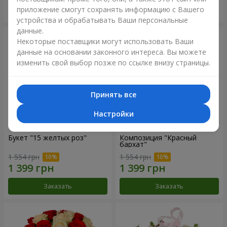
приложение смогут сохранять информацию с Вашего
Заказать
Заказать
устройства и обрабатывать Ваши персональные
данные.
Некоторые поставщики могут использовать Ваши
данные на основании законного интереса. Вы можете
изменить свой выбор позже по ссылке внизу страницы.
Принять все
Настройки
Букет "15 желтых роз"
Композиция "Красный
бархат"
1 554 грн
1 554 грн
Заказать
Заказать