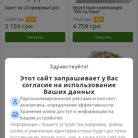
Букет из 25 кремовых роз
Фруктовая композиция
"Коста-Рика"
2 699 грн
7 932 грн
Заказать
Заказать
Здравствуйте!
Этот сайт запрашивает у Вас
согласие на использование
Ваших данных
Персонализированная реклама и контент,
аналитика, определение эффективности
Хранение и/или доступ к информации на
Букет "Крещатик"
Букет "Мы и лето"
Вашем устройстве
Информация с Вашего устройства (например, файлы
4 656 грн
1 621 грн
cookie и уникальные идентификаторы) будет доступна
поставщикам. Кроме того, они, а также этот сайт или