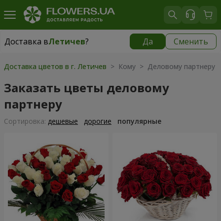
Доставка в
Летичев
?
Да
Сменить
Доставка в
Летичев
|
798 грн
Доставка цветов в г. Летичев
> Кому > Деловому партнеру
Заказать цветы деловому
партнеру
Cортировка:
дешевые
дорогие
популярные