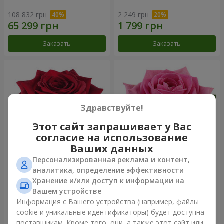
108 832 грн
2 249 грн
Заказать
Заказать
Здравствуйте!
Этот сайт запрашивает у Вас
согласие на использование
Ваших данных
Персонализированная реклама и контент,
Роза красная (поштучно)
Роза розовая (поштучно)
аналитика, определение эффективности
Хранение и/или доступ к информации на
Вашем устройстве
Информация с Вашего устройства (например, файлы
cookie и уникальные идентификаторы) будет доступна
Заказать
Заказать
поставщикам. Кроме того, они, а также этот сайт или