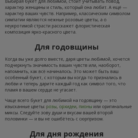
Выбирая букет для любимой, стоит учитывать повод,
характер женщины и стиль, который она любит. А ещё —
характер ваших чувств. Например, классическим символом
симпатии являются нежные розовые цветы, а о
неукротимой страсти расскажет флористическая
композиция ярко-красного цвета.
Для годовщины
Когда вы уже долго вместе, даря цветы любимой, хочется
подчеркнуть значимость ваших чувств или, наоборот,
напомнить, как всё начиналось. Это может быть ваш
особенный букет, с которым вы когда-то признались в
любви и теперь дарите каждый год как символ того, что
пламя в вашем сердце не угасает.
Чаще всего букет для любимой на годовщину — это
изысканные цветы:
розы
,
орхидеи
,
пионы
или оригинальные
миксы. Следуйте зову души и вкусам вашей второй
половинки — и вы не ошибётесь с сюрпризом.
Для дня рождения