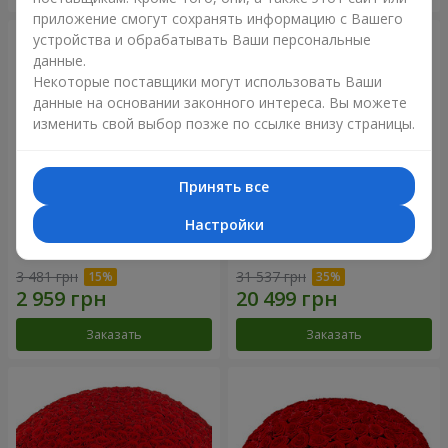
приложение смогут сохранять информацию с Вашего
устройства и обрабатывать Ваши персональные
данные.
Некоторые поставщики могут использовать Ваши
данные на основании законного интереса. Вы можете
изменить свой выбор позже по ссылке внизу страницы.
Принять все
Настройки
Корзина альстромерий
301 красная роза
"Акварель"
3 481 грн
31 537 грн
Заказать
Заказать