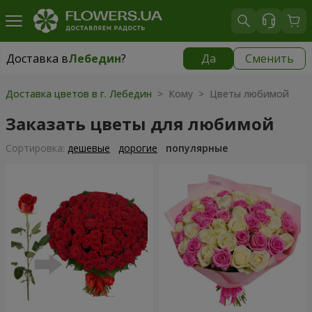
Доставка в
Лебедин
?
Да
Сменить
Доставка в
Лебедин
|
710 грн
Доставка цветов в г. Лебедин
> Кому > Цветы любимой
Заказать цветы для любимой
Cортировка:
дешевые
дорогие
популярные