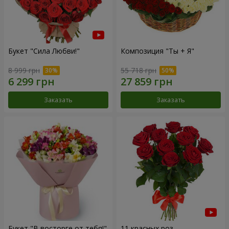
Букет "Сила Любви!"
Композиция "Ты + Я"
8 999 грн
55 718 грн
Заказать
Заказать
Букет "В восторге от тебя!"
11 красных роз