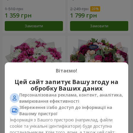
1 510 грн
2 249 грн
Замовити
Замовити
Вітаємо!
Цей сайт запитує Вашу згоду на
обробку Ваших даних
Персоналізована реклама, контент, аналітика,
Букет "Струни серця"
Букет "Все для тебе ...!"
вимірювання ефективності
Збереження і/або доступ до інформації на
2 427 грн
5 249 грн
Вашому пристрої
Інформація з Вашого пристрою (наприклад, файли
cookie та унікальні ідентифікатори) буде доступна
Замовити
Замовити
постачальникам. Крім того, вони, а також цей сайт