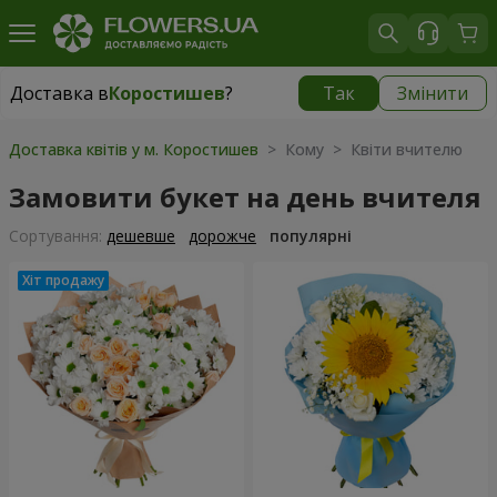
Доставка в
Коростишев
?
Так
Змінити
Доставка в
Коростишев
|
безкоштовно
Доставка квітів у м. Коростишев
> Кому > Квіти вчителю
Замовити букет на день вчителя
Сортування:
дешевше
дорожче
популярні