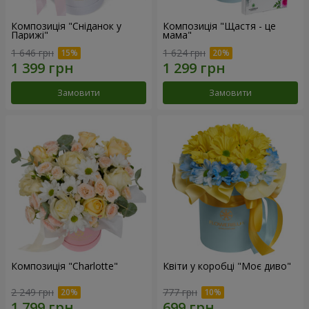
Композиція "Сніданок у
Композиція "Щастя - це
Парижі"
мама"
1 646 грн
1 624 грн
Замовити
Замовити
Композиція "Charlotte"
Квіти у коробці "Моє диво"
2 249 грн
777 грн