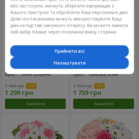
або застосунок зможуть зберігати інформацію з
Вашого пристрою та обробляти Ваші персональні дані.
Деякі постачальники можуть використовувати Ваші
дані на підставі законного інтересу. Ви можете змінити
свій вибір пізніше через посилання внизу сторінки.
Прийняти всі
Налаштувати
Букет "Ніжне кохання"
Букет "Казкова осінь"
1 443 грн
1 954 грн
Замовити
Замовити