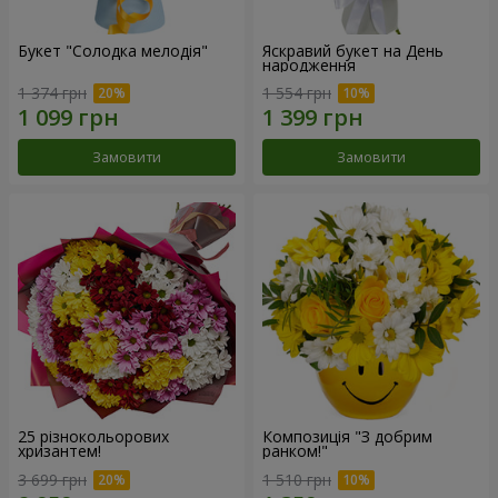
Букет "Солодка мелодія"
Яскравий букет на День
народження
1 374 грн
1 554 грн
Замовити
Замовити
25 різнокольорових
Композиція "З добрим
хризантем!
ранком!"
3 699 грн
1 510 грн