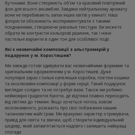
бутонами. Вони створюють об'єм та красивий повітряний
фон для всього ансамблю. Завдяки нейтральному аромату
вони не перебивають запах інших квітів у кімнаті. Наші
флористи обожнюють експериментувати з такими
поєднаннями, створюючи унікальні текстури. Ви можете
обрати як контрастні кольорові рішення, так і ніжні
пастельні варіанти в один тон для особливої події.
Які є незвичайні композиції з альстромерій у
подарунок у м. Коростишев?
Ми завжди готові здивувати вас незвичайними формами та
оригінальним оформленням у м. Коростишев. Дуже
популярні зараз стильні капелюшні коробки, плетені кошики
та ексклюзивні композиції у формі серця. Такий подарунок
виглядає солідно та не потребує вази. Також ми робимо
неймовірні градієнтні букети, де відтінки плавно переходять
від світлих до темних. Якщо хочеться чогось зовсім
ексклюзивного, розкажіть про свої побажання нашим
талановитим майстрам. Ми врахуємо характер отримувача,
привід для свята та звички, щоб створити індивідуальний
шедевр, який запам'ятається надовго і залишить найкращі
спогади.