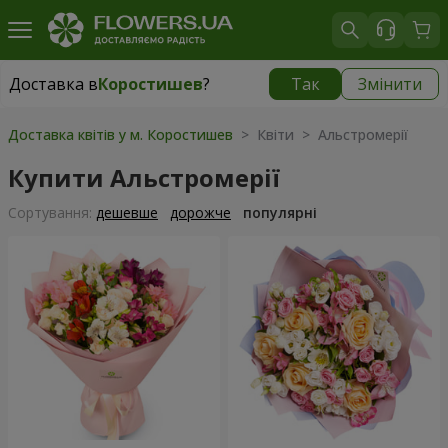
Доставка в
Коростишев
?
Так
Змінити
Доставка в
Коростишев
|
безкоштовно
Доставка квітів у м. Коростишев
> Квіти > Альстромерії
Купити Альстромерії
Сортування:
дешевше
дорожче
популярні