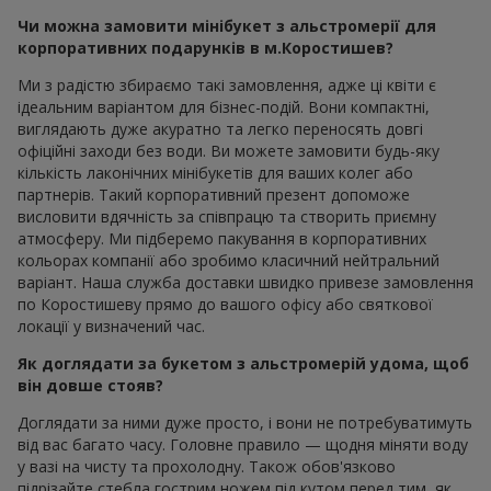
Чи можна замовити мінібукет з альстромерії для
корпоративних подарунків в м.Коростишев?
Ми з радістю збираємо такі замовлення, адже ці квіти є
ідеальним варіантом для бізнес-подій. Вони компактні,
виглядають дуже акуратно та легко переносять довгі
офіційні заходи без води. Ви можете замовити будь-яку
кількість лаконічних мінібукетів для ваших колег або
партнерів. Такий корпоративний презент допоможе
висловити вдячність за співпрацю та створить приємну
атмосферу. Ми підберемо пакування в корпоративних
кольорах компанії або зробимо класичний нейтральний
варіант. Наша служба доставки швидко привезе замовлення
по Коростишеву прямо до вашого офісу або святкової
локації у визначений час.
Як доглядати за букетом з альстромерій удома, щоб
він довше стояв?
Доглядати за ними дуже просто, і вони не потребуватимуть
від вас багато часу. Головне правило — щодня міняти воду
у вазі на чисту та прохолодну. Також обов'язково
підрізайте стебла гострим ножем під кутом перед тим, як