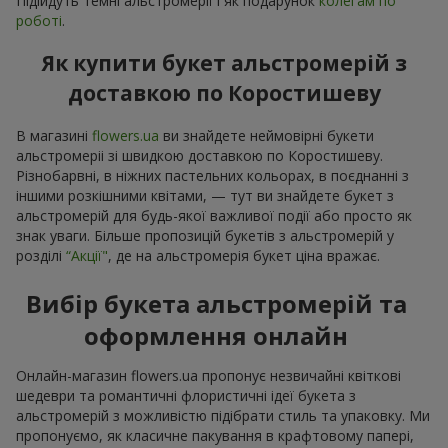
Підійдуть темні альстромерії і як подарунок
колегам по
роботі
.
Як купити букет альстромерій з
доставкою по Коростишеву
В магазині
flowers.ua
ви знайдете неймовірні букети
альстромеріі зі швидкою доставкою по Коростишеву.
Різнобарвні, в ніжних пастельних кольорах, в поєднанні з
іншими розкішними квітами, — тут ви знайдете букет з
альстромерій для будь-якої важливої події або просто як
знак уваги. Більше пропозицій букетів з альстромерій у
розділі
“Акції"
, де на альстромерія букет ціна вражає.
Вибір букета альстромерій та
оформлення онлайн
Онлайн-магазин flowers.ua пропонує незвичайні квіткові
шедеври та романтичні флористичні ідеї букета з
альстромерій з можливістю підібрати стиль та упаковку. Ми
пропонуємо, як класичне пакування в крафтовому папері,