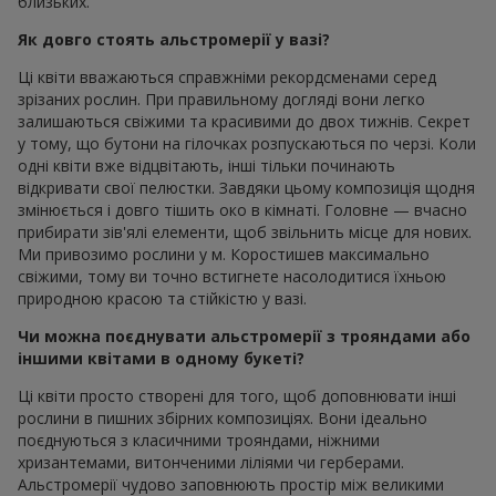
близьких.
Як довго стоять альстромерії у вазі?
Ці квіти вважаються справжніми рекордсменами серед
зрізаних рослин. При правильному догляді вони легко
залишаються свіжими та красивими до двох тижнів. Секрет
у тому, що бутони на гілочках розпускаються по черзі. Коли
одні квіти вже відцвітають, інші тільки починають
відкривати свої пелюстки. Завдяки цьому композиція щодня
змінюється і довго тішить око в кімнаті. Головне — вчасно
прибирати зів'ялі елементи, щоб звільнить місце для нових.
Ми привозимо рослини у м. Коростишев максимально
свіжими, тому ви точно встигнете насолодитися їхньою
природною красою та стійкістю у вазі.
Чи можна поєднувати альстромерії з трояндами або
іншими квітами в одному букеті?
Ці квіти просто створені для того, щоб доповнювати інші
рослини в пишних збірних композиціях. Вони ідеально
поєднуються з класичними трояндами, ніжними
хризантемами, витонченими ліліями чи герберами.
Альстромерії чудово заповнюють простір між великими