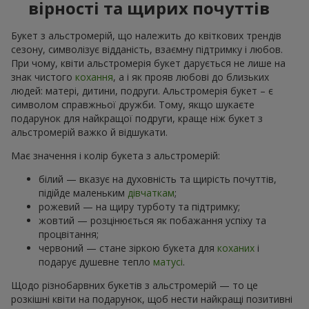
вірності та щирих почуттів
Букет з альстромерій, що належить до квіткових трендів
сезону, символізує відданість, взаємну підтримку і любов.
При чому, квіти альстромерія букет дарується не лише на
знак чистого
кохання
, а і як прояв любові до близьких
людей: матері, дитини, подруги. Альстромерія букет – є
символом справжньої дружби. Тому, якщо шукаєте
подарунок для найкращої подруги, краще ніж букет з
альстромерій важко й відшукати.
Має значення і колір букета з альстромерій:
білий — вказує на духовність та щирість почуттів,
підійде маленьким
дівчаткам
;
рожевий — на щиру турботу та підтримку;
жовтий — розцінюється як побажання успіху та
процвітання;
червоний — стане зіркою букета для
коханих
і
подарує душевне тепло
матусі
.
Щодо різнобарвних букетів з альстромерій — то це
розкішні квіти на подарунок, щоб нести найкращі позитивні