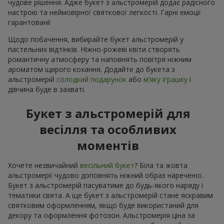
чудове рішення. Адже букет з альстромерій додає радісного
настрою та неймовірної святкової легкості. Гарні емоції
гарантовані!
Щодо побачення, вибирайте букет альстромерій у
пастельних відтінків. Ніжно-рожеві квіти створять
романтичну атмосферу та наповнять повітря ніжним
ароматом щирого кохання. Додайте до букета з
альстромерій
солодкий подарунок
або
м’яку іграшку
і
дівчина буде в захваті.
Букет з альстромерій для
весілля та особливих
моментів
Хочете незвичайний
весільний букет
? Біла та жовта
альстромерії чудово доповнять ніжний образ нареченої.
Букет з альстромерій пасуватиме до будь-якого наряду і
тематики свята. А ще букет з альстромерій стане яскравим
святковим оформленням, якщо буде використаний для
декору та оформлення фотозон. Альстромерія ціна за