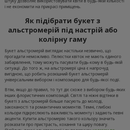
штуку дозволяє використовувати квіти в будь-якій кількості
і не економити на прикрасі приміщень.
Як підібрати букет з
альстромерій під настрій або
колірну гаму
Букет альстромерій виглядає настільки незвично, що
прогадати неможливо. Пелюстки квіток не мають єдиного
забарвлення, тому можуть пасувати будь-кому в будь-якій
ситуації. До того ж, на альстромерії ціна є напрочуд
вигідною, що робить розкішний букет альстромерій
універсальним вибором і композицією для будь-якої події.
Втім, якщо до правил, то тут діє схоже з вибором будь-яких
інших флористичних композицій. Світлі та ніжні відтінки в
букеті з альстромерій більше пасують до молоді,
закоханості та романтичних моментів. Темні, глибокі
кольори підкреслюють важливість моменту і задають певні
акценти. Купити альстромерію такого кольору значить
розказати про пристрасть, кохання та щиру повагу.