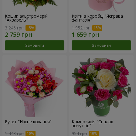
Кошик альстромерій
Квіти в коробці "Яскрава
"Акварель"
фантазія"
3 246 грн
1 952 грн
Замовити
Замовити
Букет "Ніжне кохання"
Композиція “Спалах
почуттів”
1 443 грн
954 грн