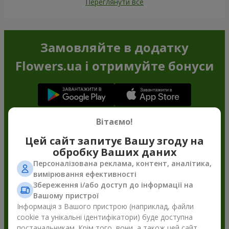
Переглянути все
Замовляйте в додатку
Flowers.ua і отримуйте бонуси
Вітаємо!
Цей сайт запитує Вашу згоду на
обробку Ваших даних
Персоналізована реклама, контент, аналітика,
вимірювання ефективності
Збереження і/або доступ до інформації на
Вашому пристрої
Інформація з Вашого пристрою (наприклад, файли
cookie та унікальні ідентифікатори) буде доступна
постачальникам. Крім того, вони, а також цей сайт