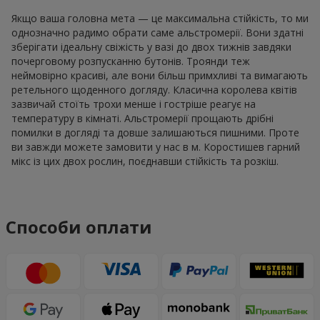
Якщо ваша головна мета — це максимальна стійкість, то ми
однозначно радимо обрати саме альстромерії. Вони здатні
зберігати ідеальну свіжість у вазі до двох тижнів завдяки
почерговому розпусканню бутонів. Троянди теж
неймовірно красиві, але вони більш примхливі та вимагають
ретельного щоденного догляду. Класична королева квітів
зазвичай стоїть трохи менше і гостріше реагує на
температуру в кімнаті. Альстромерії прощають дрібні
помилки в догляді та довше залишаються пишними. Проте
ви завжди можете замовити у нас в м. Коростишев гарний
мікс із цих двох рослин, поєднавши стійкість та розкіш.
Способи оплати