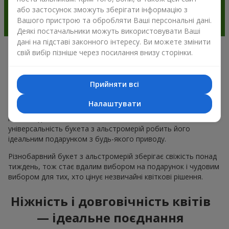
або застосунок зможуть зберігати інформацію з
Вашого пристрою та обробляти Ваші персональні дані.
Деякі постачальники можуть використовувати Ваші
дані на підставі законного інтересу. Ви можете змінити
свій вибір пізніше через посилання внизу сторінки.
Чому варто вибрати букет з
альстромерії в м.Коростишев
Прийняти всі
Альстромерія квітка — це ніжність і естетика в одному
Налаштувати
букеті. Чарівні кольори пелюсток і незвична форма ніжних
квітів подобається багатьом
жінкам
та
чоловікам
, а
універсальність букета з альстромерій робить його
ідеальним подарунком з будь-якого приводу.
Різнобарвний букет з альстромерій зберігає свіжість понад
тиждень, тож стає вдалим вибором на подарунок і чудовим
вибором для тих, хто цінує незвичайні квіткові рішення.
Ніжність і довговічність квітів
— ідеальне поєднання