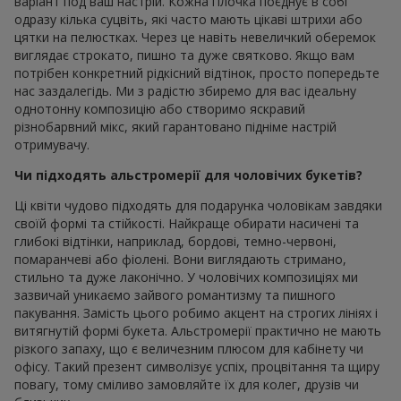
варіант под ваш настрій. Кожна гілочка поєднує в собі
одразу кілька суцвіть, які часто мають цікаві штрихи або
цятки на пелюстках. Через це навіть невеличкий оберемок
виглядає строкато, пишно та дуже святково. Якщо вам
потрібен конкретний рідкісний відтінок, просто попередьте
нас заздалегідь. Ми з радістю збиремо для вас ідеальну
однотонну композицію або створимо яскравий
різнобарвний мікс, який гарантовано підніме настрій
отримувачу.
Чи підходять альстромерії для чоловічих букетів?
Ці квіти чудово підходять для подарунка чоловікам завдяки
своїй формі та стійкості. Найкраще обирати насичені та
глибокі відтінки, наприклад, бордові, темно-червоні,
помаранчеві або фіолені. Вони виглядають стримано,
стильно та дуже лаконічно. У чоловічих композиціях ми
зазвичай уникаємо зайвого романтизму та пишного
пакування. Замість цього робимо акцент на строгих лініях і
витягнутій формі букета. Альстромерії практично не мають
різкого запаху, що є величезним плюсом для кабінету чи
офісу. Такий презент символізує успіх, процвітання та щиру
повагу, тому сміливо замовляйте їх для колег, друзів чи