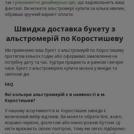
так і
різноманітні дизайнерські ідеї
, що задовольнять ваші
фантазії. Ви можете альстромерії купити за кілька хвилин,
обравши зручний варіант оплати.
Швидка доставка букету з
альстромерій по Коростишеву
Ми привеземо ваш букет з альстромерій по Коростишеву
протягом кількох годин або оформимо замовлення на
потрібну дату та час. Кур’єри працюють в ранкові і вечірні
часи. Букет з альстромерією купити можна у вихідні та
святкові дні.
FAQ
Які кольори альстромерій є в наявності в м.
Коростишев?
У нашому асортименті в м. Коростишев завжди є
величезний вибір відтінків. Ви можете обрати білі, жовті,
яскраво-червоні, фіолетові або ніжно-рожеві бутони. Ці
квіти вражають своєю палітрою, тому ми легко підберемо