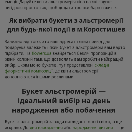
емоції. Даруйте квіти альстромерія ціна на які є дуже
вигідною просто так, щоб додати трошки барв в життя.
Як вибрати букети з альстромерії
для будь-якої події в м.Коростишев
Залежно від того, хто ваш адресат і який привід для
подарунка залежить і який букет з альстромерій вам варто
підібрати. На
flowers.ua
знайдеться безліч пропозицій в
різній колірній гамі, що дозволять вам зробити найкращий
вибір. Окрім моно букетів, тут представлені
складні
флористичні композиції
, де квіти альстромерії
доповнюються іншими рослинами.
Букет альстромерій —
ідеальний вибір на день
народження або побачення
Букет з альстромерій завжди виглядає ніжно і свіжо, а ще
яскраво. До
дня народження
або
народження дитини
— це