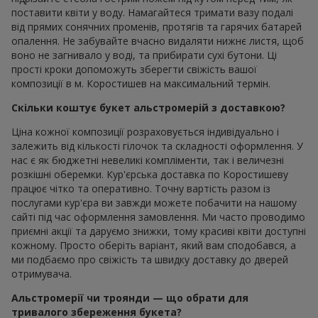
поставити квіти у воду. Намагайтеся тримати вазу подалі
від прямих сонячних променів, протягів та гарячих батарей
опалення. Не забувайте вчасно видаляти нижнє листя, щоб
воно не загнивало у воді, та прибирати сухі бутони. Ці
прості кроки допоможуть зберегти свіжість вашої
композиції в м. Коростишев на максимальний термін.
Скільки коштує букет альстромерій з доставкою?
Ціна кожної композиції розраховується індивідуально і
залежить від кількості гілочок та складності оформлення. У
нас є як бюджетні невеликі компліменти, так і величезні
розкішні оберемки. Кур'єрська доставка по Коростишеву
працює чітко та оперативно. Точну вартість разом із
послугами кур'єра ви завжди можете побачити на нашому
сайті під час оформлення замовлення. Ми часто проводимо
приємні акції та даруємо знижки, тому красиві квіти доступні
кожному. Просто оберіть варіант, який вам сподобався, а
ми подбаємо про свіжість та швидку доставку до дверей
отримувача.
Альстромерії чи троянди — що обрати для
тривалого збереження букета?