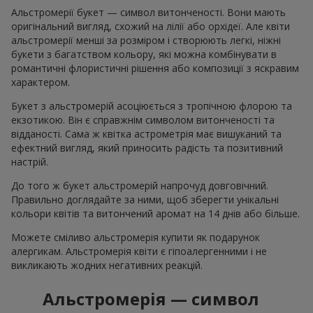
Альстромерії букет — символ витонченості. Вони мають
оригінальний вигляд, схожий на лілії або орхідеї. Але квіти
альстромерії менші за розміром і створюють легкі, ніжні
букети з багатством кольору, які можна комбінувати в
романтичні флористичні рішення або композиції з яскравим
характером.
Букет з альстромерій асоціюється з тропічною флорою та
екзотикою. Він є справжнім символом витонченості та
відданості. Сама ж квітка астрометрія має вишуканий та
ефектний вигляд, який приносить радість та позитивний
настрій.
До того ж букет альстромерій напрочуд довговічний.
Правильно доглядайте за ними, щоб зберегти унікальні
кольори квітів та витончений аромат на 14 днів або більше.
Можете сміливо альстромерія купити як подарунок
алергикам. Альстромерія квіти є гіпоалергенними і не
викликають жодних негативних реакцій.
Альстромерія — символ