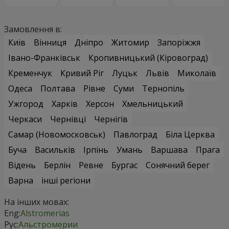
Замовлення в:
Київ
Вінниця
Дніпро
Житомир
Запоріжжя
Івано-Франківськ
Кропивницький (Кіровоград)
Кременчук
Кривий Ріг
Луцьк
Львів
Миколаїв
Одеса
Полтава
Рівне
Суми
Тернопіль
Ужгород
Харків
Херсон
Хмельницький
Черкаси
Чернівці
Чернігів
Самар (Новомосковськ)
Павлоград
Біла Церква
Буча
Васильків
Ірпінь
Умань
Варшава
Прага
Відень
Берлін
Ревне
Бургас
Сонячний берег
Варна
інші регіони
На інших мовах:
Eng:
Alstromerias
Рус:
Альстромерии