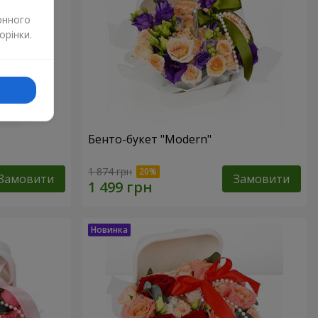
онного
орінки.
Бенто-букет "Modern"
1 874 грн
Замовити
Замовити