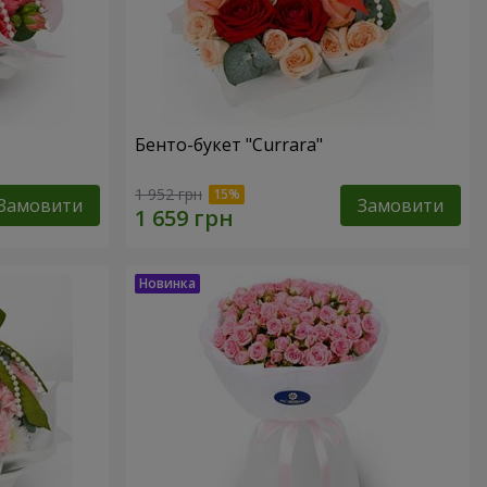
Бенто-букет "Currara"
1 952 грн
Замовити
Замовити