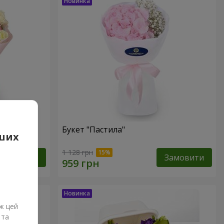
Букет "Пастила"
аших
1 128 грн
Замовити
Замовити
ж цей
 та