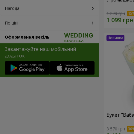
Нагода
1 293 грн
По ціні
Оформлення весіль
Завантажуйте наш мобільний
додаток
Букет "Ваба
3 570 грн