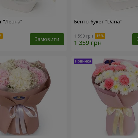
т "Леона"
Бенто-букет "Daria"
1 599 грн
Замовити