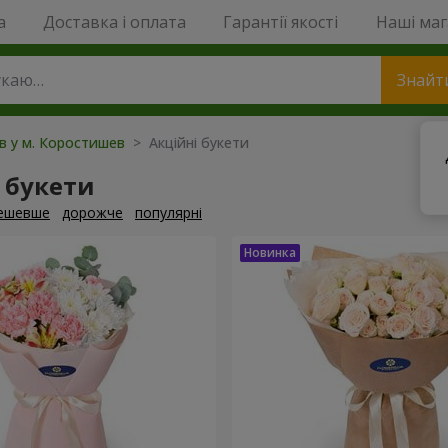
a
Доставка і оплата
Гарантії якості
Наші ма
Знайт
ів у м. Коростишев
> Акційні букети
 букети
ешевше
дорожче
популярні