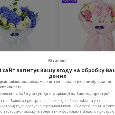
Вітаємо!
"
Букет "Марта"
 сайт запитує Вашу згоду на обробку В
даних
3 199 грн
Замовити
рсоналізована реклама, контент, аналітика, вимірювання
ективності
ереження і/або доступ до інформації на Вашому пристрої
ція з Вашого пристрою (наприклад, файли cookie та унікальні
ікатори) буде доступна постачальникам. Крім того, вони, а тако
бо застосунок зможуть зберігати інформацію з Вашого пристрою