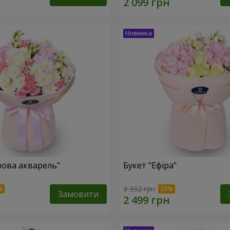
рова акварель"
Букет "Ефіра"
3 332 грн
Замовити