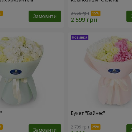
3 058 грн
Замовити
"
Букет "Байнес"
2 799 грн
Замовити