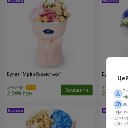
Букет "Мрії збуваються"
Букет "Мрії
Цей
2 469 грн
3 199 грн
Замовити
Пе
еф
Зб
Інформа
ідентиф
сайт а