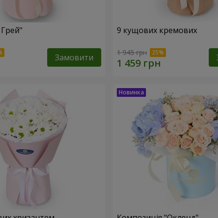
 Грей"
9 кущових кремових
1 945 грн
Замовити
вих хризантем
Композиція "Окленд"