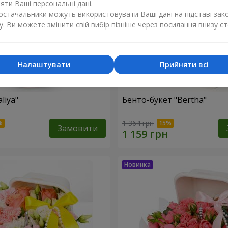
ти Ваші персональні дані.
постачальники можуть використовувати Ваші дані на підставі зак
у. Ви можете змінити свій вибір пізніше через посилання внизу ст
Налаштувати
Прийняти всі
liya"
Бенто-букет "Bertha"
1 364 грн
Замовити