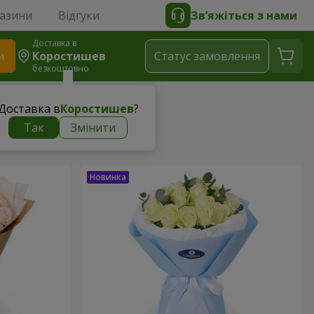
газини
Відгуки
Зв’яжіться з нами
Доставка в
и
Коростишев
Статус замовлення
безкоштовно
Доставка в
Коростишев
?
Так
Змінити