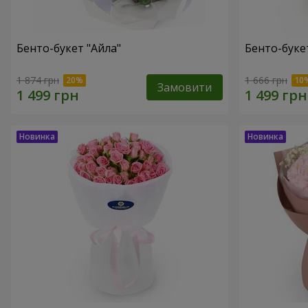
Бенто-букет "Айла"
Бенто-буке
1 874 грн
1 666 грн
Замовити