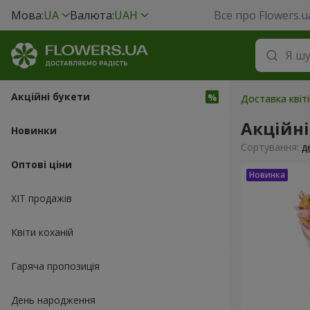
Мова:
UA
Валюта:
UAH
Все про Flowers.u
Акційні букети
Доставка квіт
Акційні
Новинки
Сортування:
д
Оптові ціни
ХІТ продажів
Квіти коханій
Гаряча пропозиція
День народження