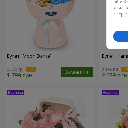
обробля
Деякі 
інтерес
Букет "Moon Dance"
Букет "Kama
2 570 грн
3 145 грн
Замовити