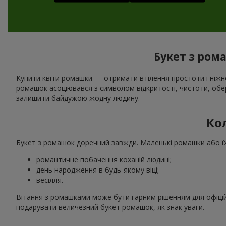
Букет з рома
Купити квіти ромашки — отримати втілення простоти і ніжно
ромашок асоціювався з символом відкритості, чистоти, оберег
залишити байдужою жодну людину.
Ко
Букет з ромашок доречний завжди. Маленькі ромашки або їх 
романтичне побачення коханій людині;
день народження в будь-якому віці;
весілля.
Вітання з ромашками може бути гарним рішенням для офіційн
подарувати величезний букет ромашок, як знак уваги.