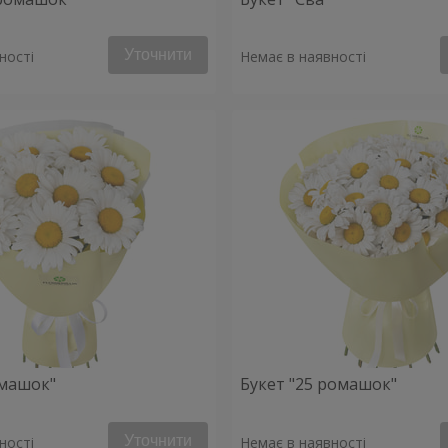
Уточнити
ності
Немає в наявності
омашок"
Букет "25 ромашок"
Уточнити
ності
Немає в наявності