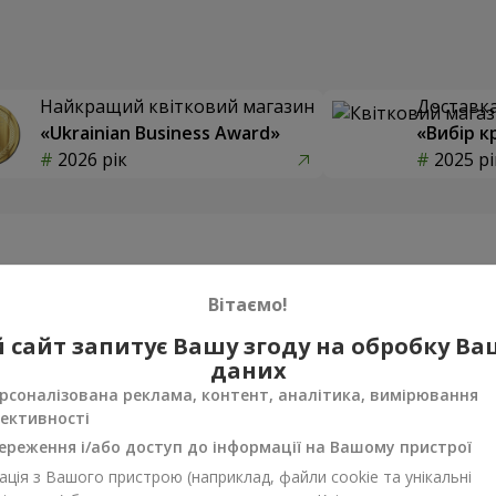
Найкращий квітковий магазин
Доставка 
«Ukrainian Business Award»
«Вибір к
2026 рік
2025 рі
Фотогалерея
Вітаємо!
 сайт запитує Вашу згоду на обробку В
даних
рсоналізована реклама, контент, аналітика, вимірювання
ективності
ереження і/або доступ до інформації на Вашому пристрої
ція з Вашого пристрою (наприклад, файли cookie та унікальні