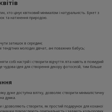
квітів
, хто цінує квітковий мінімалізм і натуральність. Букет з
шок та натхнення природою.
дчути затишок в середині;
і тендітних молодих дівчат, ані поважних бабусь;
яти собі настрій і створити відчуття літа навіть в похмурий
це чудова ідея для створення декору фотосесій, тим більше
ання
 яку дуже доступна влітку, дозволяє створити мінімалістичну
на думка.
 і дозволяють створити, як простий подарунок для коханої
 ромашки підкреслюють оригінальність і задають кольорових