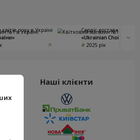
квітів року в Україні
Сервіс доставки квітів
раїни»
«Ukrainian Choice»
к
2025 рік
Наші клієнти
аших