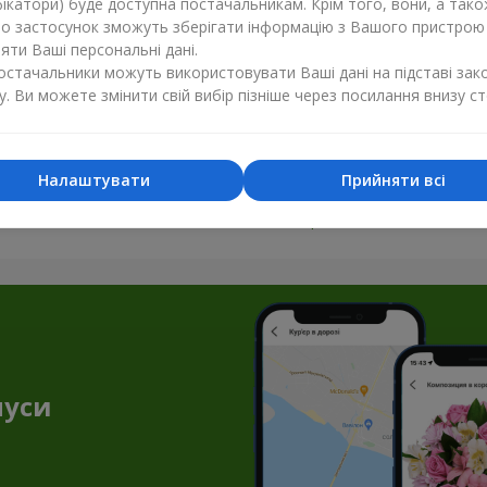
ікатори) буде доступна постачальникам. Крім того, вони, а тако
бо застосунок зможуть зберігати інформацію з Вашого пристрою
ти Ваші персональні дані.
постачальники можуть використовувати Ваші дані на підставі зак
у. Ви можете змінити свій вибір пізніше через посилання внизу ст
Налаштувати
Прийняти всі
Усі фото доставок
Замовити цей товар
нуси