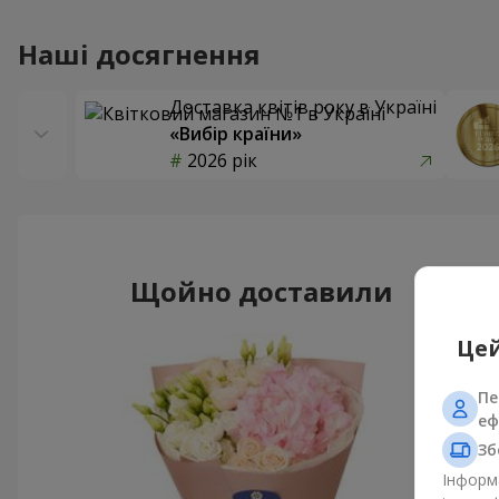
Наші досягнення
Доставка квітів року в Україні
«Вибір країни»
2026 рік
Щойно доставили
Цей
Пе
еф
Зб
Інформа