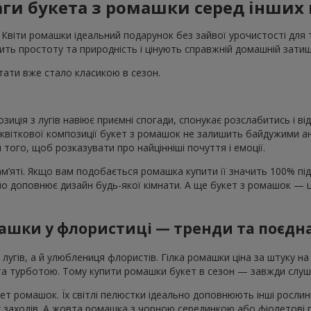
ги букета з ромашки серед інших 
віти ромашки ідеальний подарунок без зайвої урочистості для тих
ть простоту та природність і цінують справжній домашній зати
ати вже стало класикою в сезон.
иція з лугів навіює приємні спогади, спонукає розслабитись і ві
 квіткової композиції букет з ромашок не залишить байдужими ан
того, щоб розказувати про найцінніші почуття і емоції.
ам’яті. Якщо вам подобається ромашка купити її значить 100% підн
чно доповнює дизайн будь-якої кімнати. А ще букет з ромашок — 
ашки у флористиці — тренди та поєдн
лугів, а й улюблениця флористів. Гілка ромашки ціна за штуку на
та турботою. Тому купити ромашки букет в сезон — завжди слуш
 ромашок. Їх світлі пелюстки ідеально доповнюють інші рослини
их заходів. А жовта ромашка з чорною серединкою або фіолетові