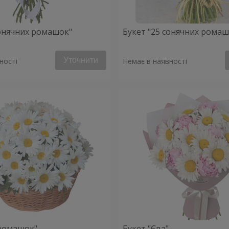
сонячних ромашок"
Букет "25 сонячних ромаш
Уточнити
ності
Немає в наявності
ромашок"
Букет "Єва"