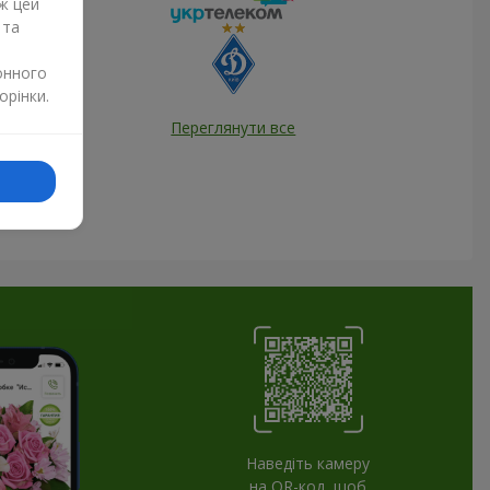
ж цей
 та
онного
орінки.
Переглянути все
Наведіть камеру
на QR-код, щоб