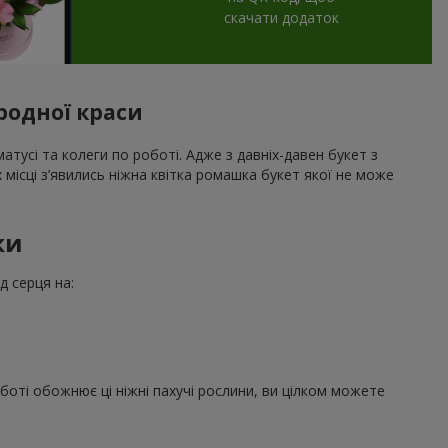
скачати додаток
иродної краси
тусі та колеги по роботі. Адже з давніх-давен букет з
х місці з’явились ніжна квітка ромашка букет якої не може
ки
д серця на:
боті обожнює ці ніжні пахучі рослини, ви цілком можете