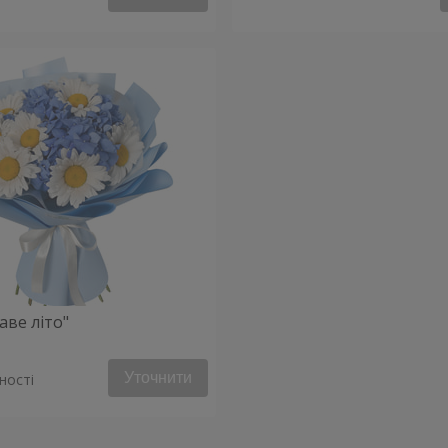
аве літо"
Уточнити
ності