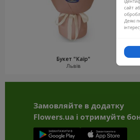
ідентиф
сайт а
обробля
Деякі 
інтерес
Букет "Каїр"
Львів
Замовляйте в додатку
Flowers.ua і отримуйте бо