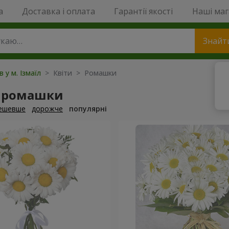
a
Доставка і оплата
Гарантії якості
Наші ма
Знайт
в у м. Ізмаїл
> Квіти > Ромашки
 ромашки
ешевше
дорожче
популярні