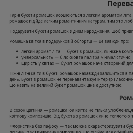
Перева
Гарні букети ромашок асоціюються з легким ароматом літа. К
ромашок підійде легким романтичним натурам, тим хто люби
Подарувати букети ромашок з днем народження, щоб привіт
Ромашка квітка в подарунковій обгортці — це завжди про:
легкий аромат літа — букет з ромашок, як ніжна композ
універсальність — біло-жовта палітра мінімалістичної
щирість у квітах — букет ромашок наче створений для 
Ніжні літні квіти в букеті ромашок назавжди залишиться в п
день. Букет з ромашок не перенавантажує інтер’єр і лаконі
що навіть на великий букет ромашок ціна є доступною.
Ром
В сезон цвітіння — ромашка юа квітка не тільки улюблениця 
квіткову композицію. Від букета з ромашок лине теплотою 
Флористика без пафосу — так можна охарактеризувати букет
людини, так і вишукану композицію, що підійде для офіційн