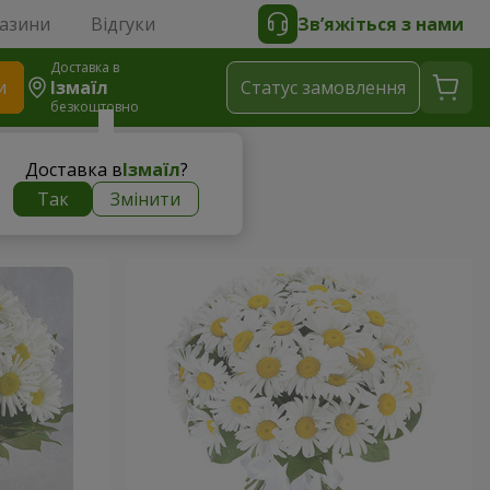
газини
Відгуки
Зв’яжіться з нами
Доставка в
и
Ізмаїл
Статус замовлення
безкоштовно
Доставка в
Ізмаїл
?
Так
Змінити