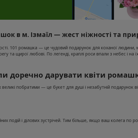
шок в м. Ізмаїл — жест ніжності та пр
сті. 101 ромашка — це чудовий подарунок для коханої людини, ма
у та щирої любові. По легенді, краплі роси впали з небес і на ї
ли доречно дарувати квіти ромаш
великі побратими — це букет для душі і незабутній подарунок ві
их подій і ділових зустрічей. Тим більше, якщо ваш колега по ро