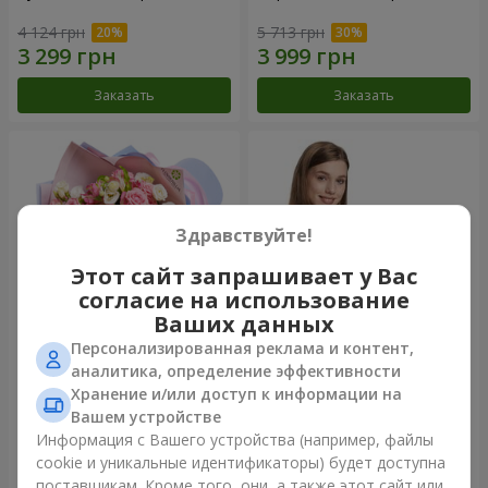
4 124 грн
5 713 грн
Заказать
Заказать
Здравствуйте!
Этот сайт запрашивает у Вас
согласие на использование
Ваших данных
Персонализированная реклама и контент,
Букет "Сказка моей жизни"
Корзина "Ангелочек"
аналитика, определение эффективности
Хранение и/или доступ к информации на
2 510 грн
2 124 грн
Вашем устройстве
Информация с Вашего устройства (например, файлы
cookie и уникальные идентификаторы) будет доступна
Заказать
Заказать
поставщикам. Кроме того, они, а также этот сайт или