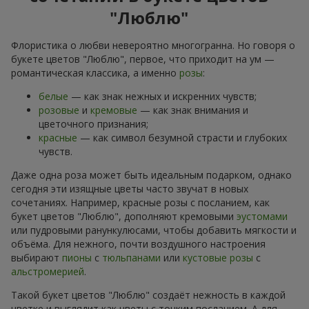
"Люблю"
Флористика о любви невероятно многогранна. Но говоря о
букете цветов "Люблю", первое, что приходит на ум —
романтическая классика, а именно
розы
:
белые
— как знак нежных и искренних чувств;
розовые
и
кремовые
— как знак внимания и
цветочного признания;
красные
— как символ безумной страсти и глубоких
чувств.
Даже одна роза может быть идеальным подарком, однако
сегодня эти изящные цветы часто звучат в новых
сочетаниях. Например, красные розы с посланием, как
букет цветов "Люблю", дополняют кремовыми
эустомами
или пудровыми ранункулюсами, чтобы добавить мягкости и
объёма. Для нежного, почти воздушного настроения
выбирают
пионы
с
тюльпанами
или
кустовые розы
с
альстромерией
.
Такой букет цветов "Люблю" создаёт нежность в каждой
цветке и выглядит как цветы с тонким посланием. А для