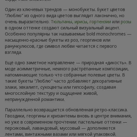
Один из ключевых трендов — монобукеты. Букет цветов
"Люблю" из одного вида цветов выглядит лаконично, но
очень выразительно.
Тюльпаны
,
ирисы
,
гортензии
или
розы
в одном оттенке создают сильный визуальный акцент.
Особенно популярны так называемые bold monochromes —
насыщенно-красные букеты из роз, георгинов или
ранункулюсов, где символ любви читается с первого
взгляда.
Ещё одно заметное направление — природная «дикость». В
моде асимметричные, немного растрёпанные композиции,
напоминающие только что собранные полевые цветы. В
такие букеты "Люблю" часто добавляют декоративные
злаки, эвкалипт, сухоцветы или гипсофилу, создавая
многослойную текстуру и ощущение живой,
непринуждённой романтики.
Параллельно возвращается обновлённая ретро-классика.
Гвоздики, георгины и хризантемы вновь в центре внимания,
но уже в современном прочтении: пастельные оттенки —
персиковый, лавандовый, муссовый — дополняются
лентами, винтажными вазами или мягкой упаковкой.