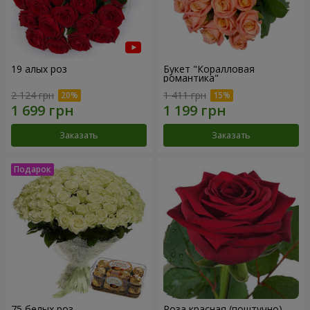
19 алых роз
Букет "Коралловая
романтика"
2 124 грн
1 411 грн
Заказать
Заказать
75 белых роз
Роза красная (поштучно)