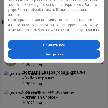
приложение смогут сохранять информацию с Вашего
устройства и обрабатывать Ваши персональные
данные.
Некоторые поставщики могут использовать Ваши
Наши достижения
данные на основании законного интереса. Вы можете
изменить свой выбор позже по ссылке внизу страницы.
Доставка цветов года в Украине
«Выбор страны»
2026 год
Принять все
Лучший цветочный магазин
Настройки
«Ukrainian Business Award»
2026 год
Доставка цветов года в Украине
«Выбор страны»
2025 год
Сервис доставки цветов
«Ukrainian Choice»
2025 год