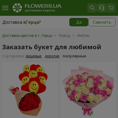
Доставка в
Герца
?
Да
Сменить
Доставка в
Герца
|
бесплатно
Доставка цветов в г. Герца
> Повод > Люблю
Заказать букет для любимой
Cортировка:
дешевые
дорогие
популярные