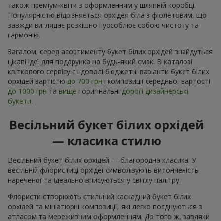
також преміум-квіти з оформленням у шляпній коробці.
Популярністю відрізняється орхідея біла з фіолетовим, що
завжди виглядає розкішно і уособлює собою чистоту та
гармонію.
Загалом, серед асортименту букет білих орхідей знайдуться
цікаві ідеї для подарунка на будь-який смак. В каталозі
квіткового сервісу є і доволі бюджетні варіанти букет білих
орхідей вартістю
до 700 грн
і композиції середньої вартості
до 1000 грн
та
вище
і оригінальні
дорогі дизайнерські
букети
.
Весільний букет білих орхідей
— класика стилю
Весільний букет білих орхідей — благородна класика. У
весільній флористиці орхідеї символізують витонченість
нареченої та ідеально вписуються у світлу палітру.
Флористи створюють стильний каскадний букет білих
орхідей та мініатюрні композиції, які легко поєднуються з
атласом та мереживним оформленням. До того ж, завдяки