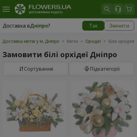
Доставка в
Дніпро
?
Так
Змінити
Доставка в
Дніпро
|
безкоштовно
Доставка квітів у м. Дніпро
> Квіти >
Орхідеї
> Біла орхідея
Замовити білі орхідеї Дніпро
Сортування
Підкатегорії