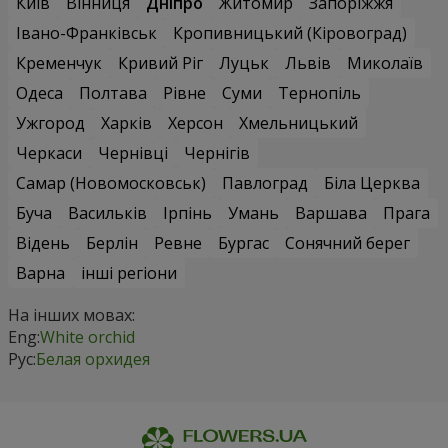
Київ
Вінниця
Дніпро
Житомир
Запоріжжя
Івано-Франківськ
Кропивницький (Кіровоград)
Кременчук
Кривий Ріг
Луцьк
Львів
Миколаїв
Одеса
Полтава
Рівне
Суми
Тернопіль
Ужгород
Харків
Херсон
Хмельницький
Черкаси
Чернівці
Чернігів
Самар (Новомосковськ)
Павлоград
Біла Церква
Буча
Васильків
Ірпінь
Умань
Варшава
Прага
Відень
Берлін
Ревне
Бургас
Сонячний берег
Варна
інші регіони
На інших мовах:
Eng:
White orchid
Рус:
Белая орхидея