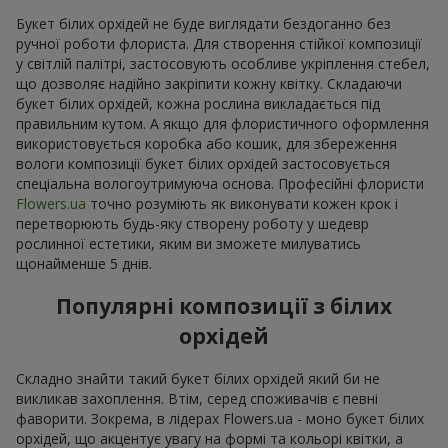
Букет білих орхідей не буде виглядати бездоганно без
ручної роботи флориста. Для створення стійкої композиції
у світлій палітрі, застосовують особливе укріплення стебел,
що дозволяє надійно закріпити кожну квітку. Складаючи
букет білих орхідей, кожна рослина викладається під
правильним кутом. А якщо для флористичного оформлення
використовується коробка або кошик, для збереження
вологи композиції букет білих орхідей застосовується
спеціальна вологоутримуюча основа. Професійні флористи
Flowers.ua
точно розуміють як виконувати кожен крок і
перетворюють будь-яку створену роботу у шедевр
рослинної естетики, яким ви зможете милуватись
щонайменше 5 днів.
Популярні композиції з білих
орхідей
Складно знайти такий букет білих орхідей який би не
викликав захоплення. Втім, серед споживачів є певні
фаворити. Зокрема, в лідерах Flowers.ua - моно букет білих
орхідей, що акцентує увагу на формі та кольорі квітки, а