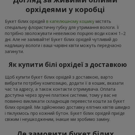
орхідеями у коробці
Букет білих орхідей
в капелюшному кошику
містять
спеціальну флористичну губку для утримання вологи. Її
потрібно зволожувати невеликою порцією води кожні 1–2
дні. Але не заливайте! Букет білих орхідей чутливий до
надлишку вологи і ваші чарівні квіти можуть передчасно
загинути.
Як купити білі орхідеї з доставкою
Щоб купити букет білих орхідей з доставкою, варто
вибрати потрібну композицію, додати її в кошик, вказати
час та адресу, а також контакти отримувача. Оплата
доступна через зручні платіжні системи, тому у вас не
повинно викликати складнощів перевести кошти за букет
білих орхідей. Ми здійснюємо доставку елітних квітів швидко
і піклуємось про кожний бутон. Букет білих орхідей приїде
свіжим і неушкодженим, інакше ми зробимо заміну.
Де замовити букет білих