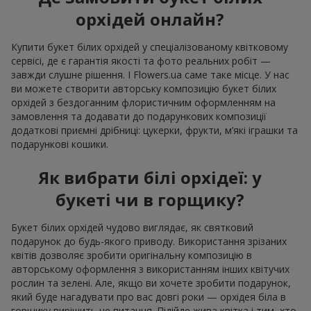
орхідей онлайн?
Купити букет білих орхідей у спеціалізованому квітковому
сервісі, де є гарантія якості та фото реальних робіт —
завжди слушне рішення. І Flowers.ua саме таке місце. У нас
ви можете створити авторську композицію букет білих
орхідей з бездоганним флористичним оформленням на
замовлення та додавати до подарункових композиції
додаткові приємні дрібниці: цукерки, фрукти, м’які іграшки та
подарункові кошики.
Як вибрати білі орхідеї: у
букеті чи в горщику?
Букет білих орхідей чудово виглядає, як святковий
подарунок до будь-якого приводу. Використання зрізаних
квітів дозволяє зробити оригінальну композицію в
авторському оформлення з використанням інших квітучих
рослин та зелені. Але, якщо ви хочете зробити подарунок,
який буде нагадувати про вас довгі роки — орхідея біла в
горщику вирішить це питання. Підійде жива квітка і тим, хто