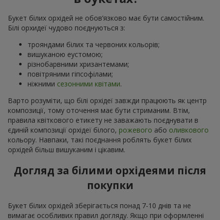
Букет білих орхідей не обов’язково має бути самостійним.
Білі орхидеї чудово поєднуються з:
трояндами білих та червоних кольорів;
вишуканою еустомою;
різнобарвними хризантемами;
повітряними гіпсофілами;
ніжними
сезонними квітами
.
Варто розуміти, що білі орхідеї завжди працюють як центр
композиції, тому оточення має бути стриманим. Втім,
правила квіткового етикету не заважають поєднувати в
єдиній композиції орхідеї білого,
рожевого
або
оливкового
кольору. Навпаки, такі поєднання роблять букет білих
орхідей більш вишуканим і цікавим.
Догляд за білими орхідеями після
покупки
Букет білих орхідей зберігається понад 7-10 днів та не
вимагає особливих правил догляду. Якщо при оформленні