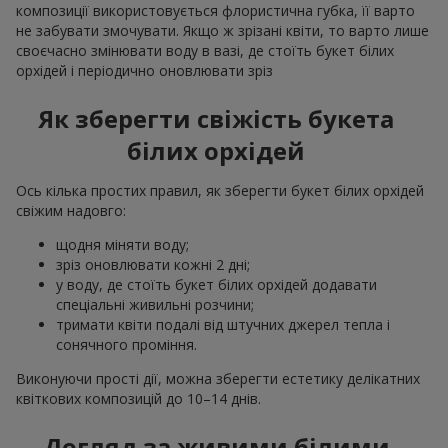
композиції використовується флористична губка, її варто
не забувати змочувати. Якщо ж зрізані квіти, то варто лише
своєчасно змінювати воду в вазі, де стоїть букет білих
орхідей і періодично оновлювати зріз
Як зберегти свіжість букета
білих орхідей
Ось кілька простих правил, як зберегти букет білих орхідей
свіжим надовго:
щодня міняти воду;
зріз оновлювати кожні 2 дні;
у воду, де стоїть букет білих орхідей додавати
спеціальні живильні розчини;
тримати квіти подалі від штучних джерел тепла і
сонячного проміння.
Виконуючи прості дії, можна зберегти естетику делікатних
квіткових композицій до 10–14 днів.
Догляд за живими білими