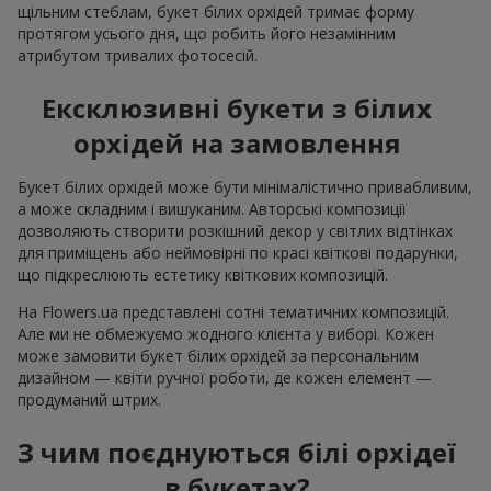
щільним стеблам, букет білих орхідей тримає форму
протягом усього дня, що робить його незамінним
атрибутом тривалих фотосесій.
Ексклюзивні букети з білих
орхідей на замовлення
Букет білих орхідей може бути мінімалістично привабливим,
а може складним і вишуканим. Авторські композиції
дозволяють створити розкішний декор у світлих відтінках
для приміщень або неймовірні по красі квіткові подарунки,
що підкреслюють естетику квіткових композицій.
На Flowers.ua представлені сотні тематичних композицій.
Але ми не обмежуємо жодного клієнта у виборі. Кожен
може замовити букет білих орхідей за персональним
дизайном — квіти ручної роботи, де кожен елемент —
продуманий штрих.
З чим поєднуються білі орхідеї
в букетах?