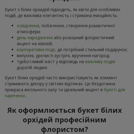
Букет з білих орхидей підходить, як квіти для особливих
подій, де важлива елегантність і стримана емоційність:
освідчення
, побачення, створення романтичної
атмосфери;
день народження
або розкішний флористичний
акцент на ювілей;
корпоративні події
, де потрібний стильний подарунок;
випускні, урочисті зустрічі, вручення нагород;
турботливий жест у відповідь на
важливу подію
дорогій людині.
Букет білих орхідей часто використовують як елемент
стриманого декору у світлих відтінках. Це бездоганна
прикраса весільного залу та ідеальний акцент в
букеті для
нареченої
.
Як оформлюється букет білих
орхідей професійним
флористом?