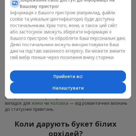
Чим особливі білі орхідеї як
Вашому пристрої
подарунок?
Інформація з Вашого пристрою (наприклад, файли
cookie та унікальні ідентифікатори) буде доступна
постачальникам. Крім того, вони, а також цей сайт
Кожна квітка, що входить в букет білих орхідей є символом
або застосунок зможуть зберігати інформацію з
ніжності та гармонії, довіри та недоторканості. Біла орхідея
дозволяє створювати різноманітні екзотичні композиції і
Вашого пристрою та обробляти Ваші персональні дані.
стає ідеальним подарунком для
мами
,
коханої дівчини
,
Деякі постачальники можуть використовувати Ваші
доньки
або, навіть,
колезі по роботі
. Уособлюючи
дані на підставі законного інтересу. Ви можете змінити
витонченість та досконалість букет білих орхідей завжди
свій вибір пізніше через посилання внизу сторінки.
виглядає як вишуканий подарунок і підходить до будь-якого
свята.
Прийняти всі
Біла орхідея відрізняється підвищеною стійкістю, навіть у
зрізаному стані. Тому букет білих орхідей може стати
Налаштувати
чудовою прикрасою до інтер’єрного дизайну, а також
безпрограшного варіанту квітів, як букет на особливий
випадок для
жінки
чи
чоловіка
— від романтичних визнань
до статусних привітань.
Коли дарують букет білих
орхідей?