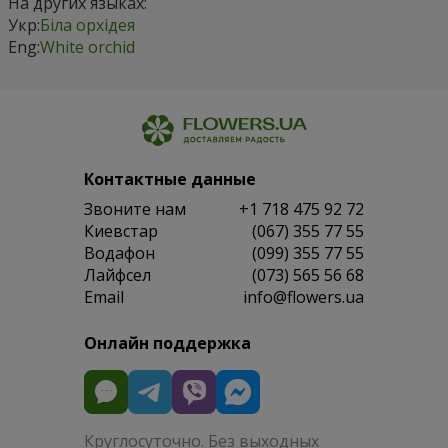
На других языках:
Укр:
Біла орхідея
Eng:
White orchid
Контактные данные
Звоните нам
+1 718 475 92 72
Киевстар
(067) 355 77 55
Водафон
(099) 355 77 55
Лайфсел
(073) 565 56 68
Email
info@flowers.ua
Онлайн поддержка
Круглосуточно. Без выходных