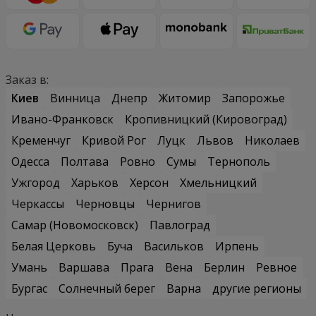
Заказ в:
Киев
Винница
Днепр
Житомир
Запорожье
Ивано-Франковск
Кропивницкий (Кировоград)
Кременчуг
Кривой Рог
Луцк
Львов
Николаев
Одесса
Полтава
Ровно
Сумы
Тернополь
Ужгород
Харьков
Херсон
Хмельницкий
Черкассы
Черновцы
Чернигов
Самар (Новомосковск)
Павлоград
Белая Церковь
Буча
Васильков
Ирпень
Умань
Варшава
Прага
Вена
Берлин
Ревное
Бургас
Солнечный берег
Варна
другие регионы