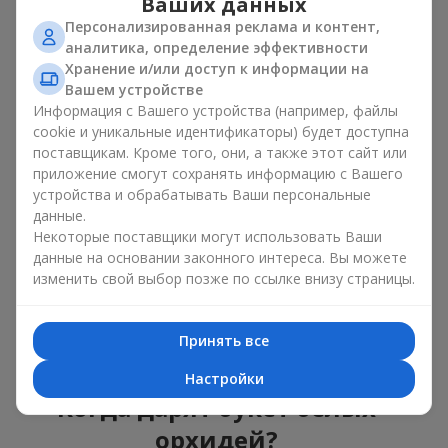
Ваших данных
Чем особенны белые орхидеи
Персонализированная реклама и контент,
как подарок?
аналитика, определение эффективности
Хранение и/или доступ к информации на
Каждый цветок, входящий в букет белых орхидей,
Вашем устройстве
символизирует нежность и гармонию, доверие и
Информация с Вашего устройства (например, файлы
неприкосновенность. Белая орхидея позволяет создавать
cookie и уникальные идентификаторы) будет доступна
разнообразные экзотические композиции и становится
поставщикам. Кроме того, они, а также этот сайт или
идеальным подарком для
мамы
,
любимой девушки
,
дочери
приложение смогут сохранять информацию с Вашего
или даже
коллеги по работе
. Олицетворяя утонченность и
устройства и обрабатывать Ваши персональные
совершенство, букет белых орхидей всегда выглядит как
данные.
изысканный подарок и подходит к любому празднику.
Некоторые поставщики могут использовать Ваши
данные на основании законного интереса. Вы можете
Белая орхидея отличается повышенной стойкостью, даже
изменить свой выбор позже по ссылке внизу страницы.
в срезанном виде. Поэтому букет белых орхидей может
стать прекрасным украшением интерьера, а также
беспроигрышным вариантом цветов для
женщины
или
мужчины
— от романтических признаний до статусных
Принять все
поздравлений.
Настройки
Когда дарят букет белых
орхидей?