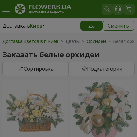
Доставка в
Киев
?
Да
Сменить
Доставка в
Киев
|
бесплатно
Доставка цветов в г. Киев
> Цветы >
Орхидеи
> Белая орх
Заказать белые орхидеи
Cортировка
Подкатегории