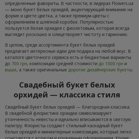
определенные фавориты. В частности, в лидерах Flowers.ua
— моно букет белых орхидей, акцентирующий внимание на
форме и цвете цветка, а также премиум-цветы с
оформлением в шляпной коробке. Популярностью
пользуется белая орхидея с фиолетовым, которая всегда
выглядит роскошно и олицетворяет чистоту и гармонию.
В целом, среди ассортимента букет белых орхидей
предлагает интересные идеи для подарка на любой вкус. В
каталоге цветочного сервиса есть и бюджетные варианты
до
700 грн
, композиции средней стоимости
до 1000 грн
и
выше
, а также оригинальные
дорогие дизайнерские букеты
.
Свадебный букет белых
орхидей — классика стиля
Свадебный букет белых орхидей — благородная классика.
В свадебной флористике орхидеи символизируют
утонченность невесты и идеально вписываются в светлую
палитру. Флористы создают стильный каскадный букет
белых орхидей и миниатюрные композиции, которые легко
сочетаются с атласом и кружевным оформлением. Кроме