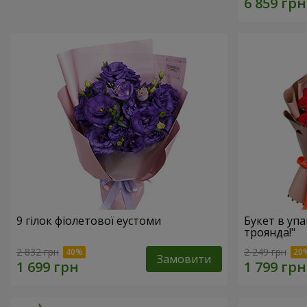
9 гілок фіолетової еустоми
Букет в упа
троянда!"
2 832 грн
2 249 грн
Замовити