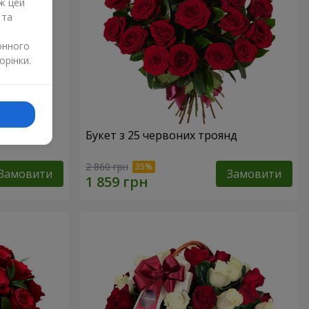
ж цей
 та
онного
орінки.
Букет з 25 червоних троянд
2 860 грн
Замовити
Замовити