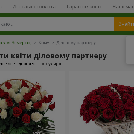
a
Доставка і оплата
Гарантії якості
Наші ма
Знайт
в у м. Чемерівці
> Кому > Діловому партнеру
и квіти діловому партнеру
ешевше
дорожче
популярні