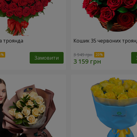
а троянда
Кошик 35 червоних троян
3 949 грн
Замовити