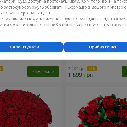
ікатори) буде доступна постачальникам. Крім того, вони, а тако
бо застосунок зможуть зберігати інформацію з Вашого пристрою
ти Ваші персональні дані.
постачальники можуть використовувати Ваші дані на підставі зак
у. Ви можете змінити свій вибір пізніше через посилання внизу ст
Налаштувати
Прийняти всі
ізнокольорових
Букет "Гармонія"
"
2 234 грн
Замовити