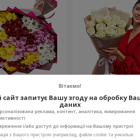
льорових хризантем!
Авторський букет "11 біли
Вітаємо!
1 443 грн
 сайт запитує Вашу згоду на обробку В
Замовити
даних
рсоналізована реклама, контент, аналітика, вимірювання
ективності
ереження і/або доступ до інформації на Вашому пристрої
ція з Вашого пристрою (наприклад, файли cookie та унікальні