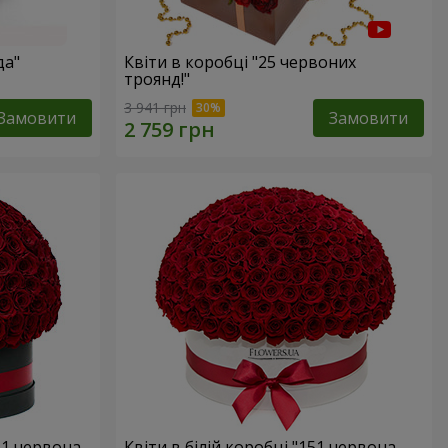
да"
Квіти в коробці "25 червоних
троянд!"
3 941 грн
Замовити
Замовити
51 червона
Квіти в білій коробці "151 червона