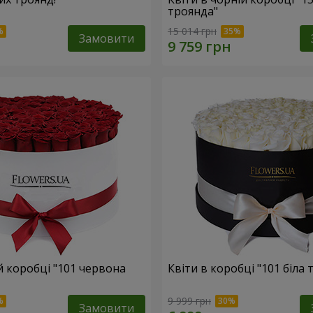
троянда"
15 014 грн
Замовити
ій коробці "101 червона
Квіти в коробці "101 біла 
9 999 грн
Замовити