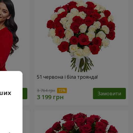
х троянд!"
51 червона і біла троянда!
3 764 грн
аших
Замовити
Замовити