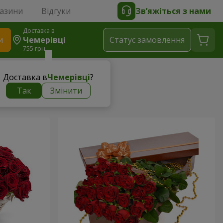
газини
Відгуки
Зв’яжіться з нами
Доставка в
и
Чемерівці
Статус замовлення
755 грн
Доставка в
Чемерівці
?
Так
Змінити