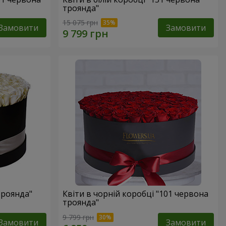
троянда"
15 075 грн
Замовити
Замовити
троянда"
Квіти в чорній коробці "101 червона
троянда"
9 799 грн
Замовити
Замовити