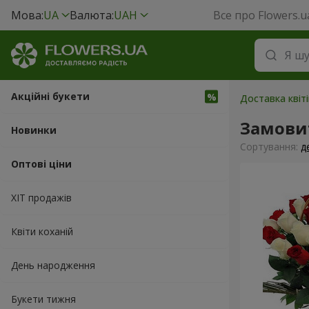
Мова:
UA
Валюта:
UAH
Все про Flowers.u
Акційні букети
Доставка квіті
Замовит
Новинки
Сортування:
д
Оптові ціни
ХІТ продажів
Квіти коханій
День народження
Букети тижня