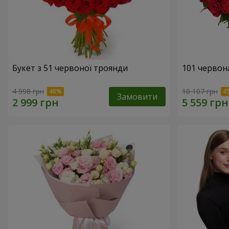
Букет з 51 червоної троянди
101 червон
4 998 грн
10 107 грн
Замовити