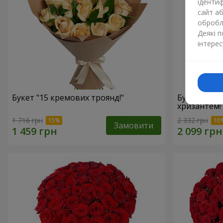
ідентиф
сайт а
обробля
Деякі 
інтерес
Букет "15 кремових троянд!"
Букет"15 р
хризантем!
1 716 грн
2 332 грн
Замовити