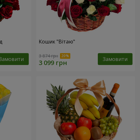
д
Кошик "Вітаю"
3 874 грн
Замовити
Замовити