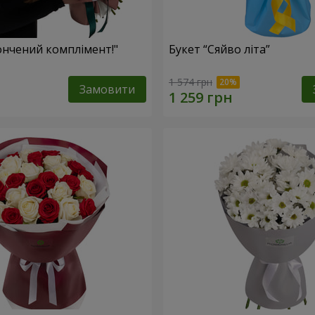
ончений комплімент!"
Букет “Сяйво літа”
1 574 грн
Замовити