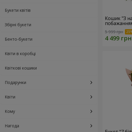
Букети квітів
Кошик "З 
побажанням
Збірні букети
5 999 грн
Бенто-букети
Квіти в коробці
Квіткові кошики
Подарунки
Квіти
Кому
Нагода
Букет "7 бі