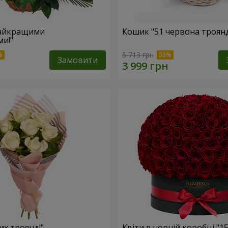
найкращими
Кошик "51 червона троян
и!"
5 713 грн
Замовити
лих троянд!"
Квіти в чорній коробці "1