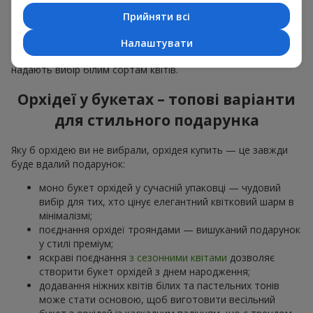
особливої події: річниць,
побачень
,
днів народження
та
Прийняти всі
навіть
бізнес-привітань
.
Для романтики обирають ніжну екзотику — букет з орхідей
Налаштувати
в рожевих та фіолетових тонах. Для
весільних букетів
надають вибір білим сортам квітів.
Орхідеї у букетах – топові варіанти
для стильного подарунка
Яку б орхідею ви не вибрали, орхідея купить — це завжди
буде вдалий подарунок:
моно букет орхідей у сучасній упаковці — чудовий
вибір для тих, хто цінує елегантний квітковий шарм в
мінімалізмі;
поєднання орхідеї трояндами — вишуканий подарунок
у стилі преміум;
яскраві поєднання
з сезонними квітами
дозволяє
створити букет орхідей з днем народження;
додавання ніжних квітів білих та пастельних тонів
може стати основою, щоб виготовити весільний