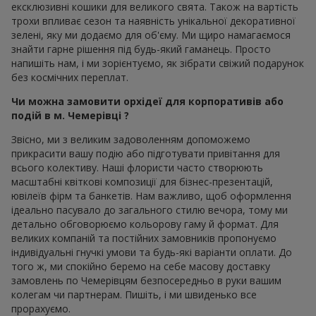
ексклюзивні кошики для великого свята. Також на вартість
трохи впливає сезон та наявність унікальної декоративної
зелені, яку ми додаємо для об'єму. Ми щиро намагаємося
знайти гарне рішення під будь-який гаманець. Просто
напишіть нам, і ми зорієнтуємо, як зібрати свіжий подарунок
без космічних переплат.
Чи можна замовити орхідеї для корпоративів або
подій в м. Чемерівці ?
Звісно, ми з великим задоволенням допоможемо
прикрасити вашу подію або підготувати привітання для
всього колективу. Наші флористи часто створюють
масштабні квіткові композиції для бізнес-презентацій,
ювілеїв фірм та банкетів. Нам важливо, щоб оформлення
ідеально пасувало до загального стилю вечора, тому ми
детально обговорюємо кольорову гаму й формат. Для
великих компаній та постійних замовників пропонуємо
індивідуальні гнучкі умови та будь-які варіанти оплати. До
того ж, ми спокійно беремо на себе масову доставку
замовлень по Чемерівцям безпосередньо в руки вашим
колегам чи партнерам. Пишіть, і ми швиденько все
прорахуємо.