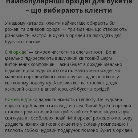
Найпопулярніші орхідеї для букетів
– що вибирають клієнти
У нашому каталозі клієнти найчастіше обирають білі,
рожеві та оливкові орхідеі — три відтінки, що створюють
різноманітні настрої в букет з орхідей та підходять для
будь-якої нагоди.
Білі орхідеї
— символ чистоти та елегантності. Вони
ідеально підкреслюють вишуканий квітковий шарм
витончених композицій. Такий букет з орхідей ідеально
підходить для будь-якого свята. Навіть міні орхідея чи
маленька орхідея білого кольору виглядає розкішно у
квітковому подарунку. А велика квітка створює додає
яскравий акцент в дизайнерський букет з орхідей.
Рожеві відтінки
дарують ніжність і теплоту. Це чудовий
варіант, щоб дарувати всім дівчатам. Такий букет з орхідей
створює романтичний настрій, який особливо цінують при
святкуванні особливих подій. Міні орхідеї рожевого кольору
додають ніжних квіткових акцентів у складну композицію і
являють собою чудовий подарунок як моно букет з орхідей.