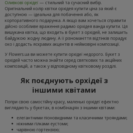
Оливкові орхідеї
— стильний та сучасний вибір.
Оригінальний колір квітки орхідея купити ціна за який є
доступною — ідеальна для побачення або, як
корпоративного подарунка. А якщо вам хочеться справити
дійсно особливе враження радимо орхідея ванда купити. Ця
вишукана квітка, що входить в букет з орхідей, не залишить
байдужою жодну людину. А її різноманіття відтінків порадує
око і додасть яскравих акцентів в неймовірні композиції.
У Flowers.ua ви можете купити орхідеї недорого. Букет з
орхідей часто можна знайти серед святкових та акційних
композицій, а також у відповідному квітковому розділі.
Як поєднують орхідеї з
іншими квітами
Попри свою самостійну красу, маленькі орхідеї ефектно
виглядають у букетах, в комбінаціях з іншими квітами:
елегантними піоновидними та класичними трояндами;
ніжними гілками еустоми;
чарівною гортензією;