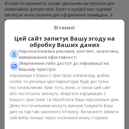
Флористи називають орхідеї ідеальним матеріалом для
незвичайної флористики. Букет з орхідей має чудовий
вигляд як моно рішення для оформлення приміщень, а
також як варіант міксу з іншими квітами, що зберігає свою
виразність у будь-якому форматі. Завдяки своїй структурі
Вітаємо!
орхідея дозволяє створювати композиції у класичному,
Цей сайт запитує Вашу згоду на
мінімалістичному або сучасному стилі. Букет з орхідей
виглядає ефектно як у камерних, так і в масштабних
обробку Ваших даних
роботах, а її розкішні суцвіття легко стають центральним
Персоналізована реклама, контент, аналітика,
елементом композиції букет з орхідей. Залежно від
вимірювання ефективності
оформлення і сорту рослин різниться на орхідеї ціна.
Збереження і/або доступ до інформації на
Зважайте на це перш ніж замовити букет з орхідей.
Вашому пристрої
Інформація з Вашого пристрою (наприклад, файли
Кому дарують орхідеї?
cookie та унікальні ідентифікатори) буде доступна
постачальникам. Крім того, вони, а також цей сайт
Букет з орхідей універсальний і може підійти будь-кому. Їх
або застосунок зможуть зберігати інформацію з
дарують
коханим жінками
,
мамі
,
дівчині
,
дружині
, сестрі,
Вашого пристрою та обробляти Ваші персональні дані.
подрузі,
колезі
або
бізнес-партнеру
. Сьогодні можна орхідеї
Деякі постачальники можуть використовувати Ваші
купити недорого, а тому шансів зробити бажаний
дані на підставі законного інтересу. Ви можете змінити
подарунок стає ще більше.
свій вибір пізніше через посилання внизу сторінки.
Букет з орхідей — ідеальна квіткова композиція для