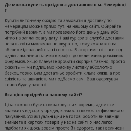
Де можна купить орхідею з доставкою в м. Чемерівці
?
Купити витончену орхідію та замовити її доставку по
Чемерівцям можна прямо тут, на нашому сайті. Обирайте
потрібний варіант, а ми привеземо його день у день або
чітко на заплановану дату. Наші кур'єри зі служби доставки
возять квіти максимально акуратно, тому кожна квітка
збереже ідеальний стан і свіжість. В асортименті є все: від
однієї лаконічної гілочки в крафті до величезних розкішних
оберемків. Якщо плануєте зробити сюрприз таємно, просто
скажіть — ми підпишемо красиву листівку абсолютно
безкоштовно. Вам достатньо зробити кілька кліків, а про
свіжість та швидкість ми подбаємо самі. Ваш одержувач
точно буде у захваті.
Яка ціна орхідей на вашому сайті?
Ціна кожного букета вираховується окремо, адже все
залежить від сорту орхідеї, кількості гілочок та фінального
пакування. Усі актуальні ціни на готові роботи ви завжди
знайдете в картках товарів у нас на сайті. У нас легко
підібрати як щось зовсім просте й недороге, так і величезні