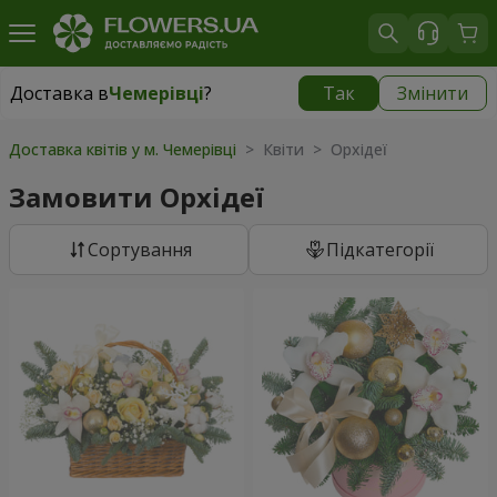
Доставка в
Чемерівці
?
Так
Змінити
Доставка в
Чемерівці
|
755 грн
Доставка квітів у м. Чемерівці
> Квіти > Орхідеї
Замовити Орхідеї
Сортування
Підкатегорії