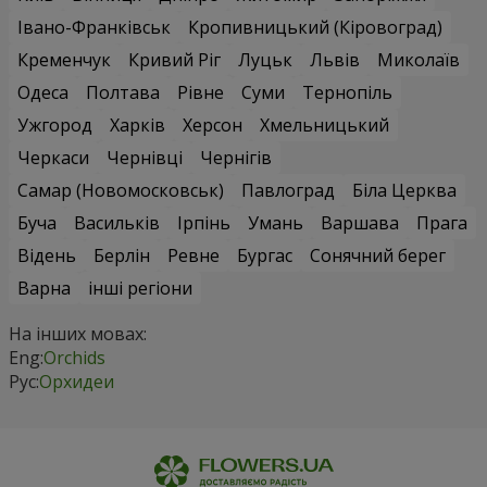
Івано-Франківськ
Кропивницький (Кіровоград)
Кременчук
Кривий Ріг
Луцьк
Львів
Миколаїв
Одеса
Полтава
Рівне
Суми
Тернопіль
Ужгород
Харків
Херсон
Хмельницький
Черкаси
Чернівці
Чернігів
Самар (Новомосковськ)
Павлоград
Біла Церква
Буча
Васильків
Ірпінь
Умань
Варшава
Прага
Відень
Берлін
Ревне
Бургас
Сонячний берег
Варна
інші регіони
На інших мовах:
Eng:
Orchids
Рус:
Орхидеи