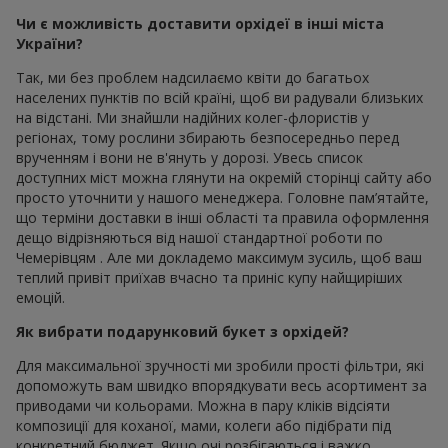
Чи є можливість доставити орхідеї в інші міста
України?
Так, ми без проблем надсилаємо квіти до багатьох
населених пунктів по всій країні, щоб ви радували близьких
на відстані. Ми знайшли надійних колег-флористів у
регіонах, тому рослини збирають безпосередньо перед
врученням і вони не в'януть у дорозі. Увесь список
доступних міст можна глянути на окремій сторінці сайту або
просто уточнити у нашого менеджера. Головне пам’ятайте,
що терміни доставки в інші області та правила оформлення
дещо відрізняються від нашої стандартної роботи по
Чемерівцям . Але ми докладемо максимум зусиль, щоб ваш
теплий привіт приїхав вчасно та приніс купу найщиріших
емоцій.
Як вибрати подарунковий букет з орхідей?
Для максимальної зручності ми зробили прості фільтри, які
допоможуть вам швидко впорядкувати весь асортимент за
приводами чи кольорами. Можна в пару кліків відсіяти
композиції для коханої, мами, колеги або підібрати під
конкретний бюджет. Якщо очі розбігаються і важко