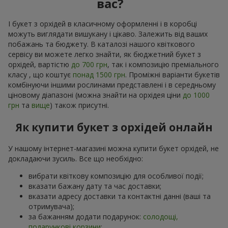
вас?
І букет з орхідей в класичному оформленні і в коробці
можуть виглядати вишукану і цікаво. Залежить від ваших
побажань та бюджету. В каталозі нашого квіткового
сервісу ви можете легко знайти, як бюджетний букет з
орхідей, вартістю
до 700 грн
, так і композицію преміального
класу , що коштує
понад 1500 грн
. Проміжні варіанти букетів
комбінуючи іншими рослинами представлені і в середньому
ціновому діапазоні (можна знайти на орхідея ціни
до 1000
грн
та
вище
) також присутні.
Як купити букет з орхідей онлайн
У нашому інтернет-магазині можна купити букет орхідей, не
докладаючи зусиль. Все що необхідно:
вибрати квіткову композицію для особливої події;
вказати бажану дату та час доставки;
вказати адресу доставки та контактні данні (ваші та
отримувача);
за бажанням додати подарунок:
солодощі,
подарункові корзини
;