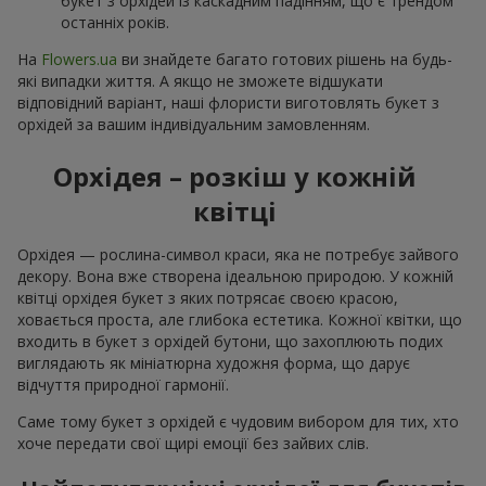
букет з орхідей із каскадним падінням, що є трендом
останніх років.
На
Flowers.ua
ви знайдете багато готових рішень на будь-
які випадки життя. А якщо не зможете відшукати
відповідний варіант, наші флористи виготовлять букет з
орхідей за вашим індивідуальним замовленням.
Орхідея – розкіш у кожній
квітці
Орхідея — рослина-символ краси, яка не потребує зайвого
декору. Вона вже створена ідеальною природою. У кожній
квітці орхідея букет з яких потрясає своєю красою,
ховається проста, але глибока естетика. Кожної квітки, що
входить в букет з орхідей бутони, що захоплюють подих
виглядають як мініатюрна художня форма, що дарує
відчуття природної гармонії.
Саме тому букет з орхідей є чудовим вибором для тих, хто
хоче передати свої щирі емоції без зайвих слів.