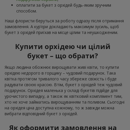
оплатити за букет з орхідей будь-яким зручним
способом.
Наші флористи беруться за роботу одразу після отримання
замовлення. А кур’єри докладають максимум зусиль, щоб
букет з орхідей приїхав на місце цілим та неушкодженим.
Купити орхідею чи цілий
букет – що обрати?
Якщо людина обожнює вирощувати живі квіти, то купити
орхідею недорого в горщику – чудовий подарунок. Така
квітка протягом тривалого часу збереже свіжість і буде
радувати своєю красою. Втім, букет з орхідей теж чудовий
подарунок. Орхідея маленька у складі букетів підійде для
урочистого випадку, а також як квітковий комплімент тим,
хто не хоче займатись вирощуванням та поливом. Сьогодні
на орхідея ціна доступна кожному, то ж завжди можна
вибрати відповідний букет з орхідей.
Як оформити замовлення на