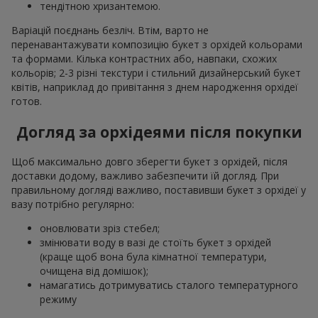
тендітною хризантемою.
Варіацій поєднань безліч. Втім, варто не
перенавантажувати композицію букет з орхідей кольорами
та формами. Кілька контрастних або, навпаки, схожих
кольорів; 2-3 різні текстури і стильний дизайнерський букет
квітів, наприклад до привітання з днем народження орхідеї
готов.
Догляд за орхідеями після покупки
Щоб максимально довго зберегти букет з орхідей, після
доставки додому, важливо забезпечити їй догляд. При
правильному догляді важливо, поставивши букет з орхідеї у
вазу потрібно регулярно:
оновлювати зріз стебел;
змінювати воду в вазі де стоїть букет з орхідей
(краще щоб вона була кімнатної температури,
очищена від домішок);
намагатись дотримуватись сталого температурного
режиму