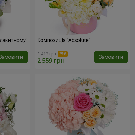
блакитному"
Композиція "Absolute"
3 412 грн
Замовити
Замовити