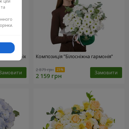
ж цей
 та
онного
орінки.
бов в твоїх
Композиція "Білосніжна гармонія"
2 879 грн
Замовити
Замовити