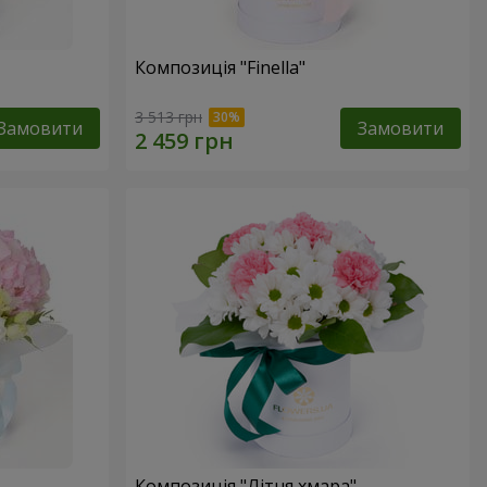
Композиція "Finella"
3 513 грн
Замовити
Замовити
Композиція "Літня хмара"