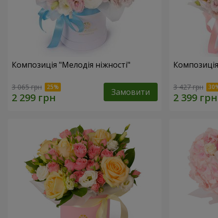
Композиція "Мелодія ніжності"
Композиція
3 065 грн
3 427 грн
Замовити