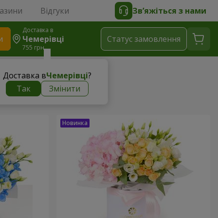
газини
Відгуки
Зв’яжіться з нами
Доставка в
и
Чемерівці
Статус замовлення
755 грн
Доставка в
Чемерівці
?
Так
Змінити