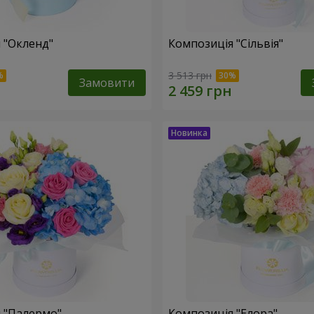
 "Окленд"
Композиція "Сільвія"
3 513 грн
Замовити
 "Палермо"
Композиція "Елора"