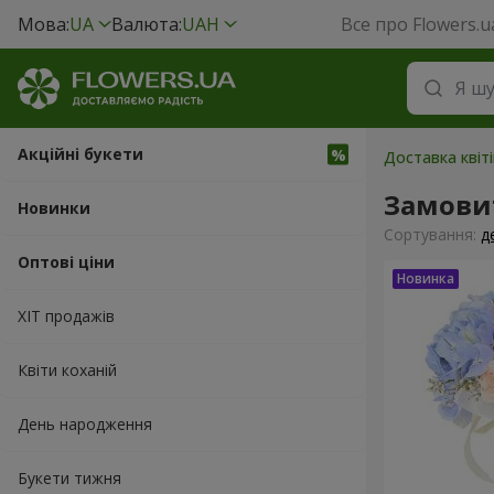
Мова:
UA
Валюта:
UAH
Все про Flowers.u
Акційні букети
Доставка квіті
Замовит
Новинки
Сортування:
д
Оптові ціни
ХІТ продажів
Квіти коханій
День народження
Букети тижня