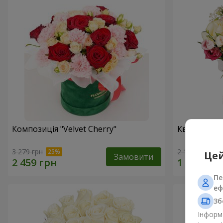
Композиція "Velvet Cherry"
Квіти в ко
3 279 грн
2 199 грн
Цей
Замовити
Пе
еф
Зб
Інформа