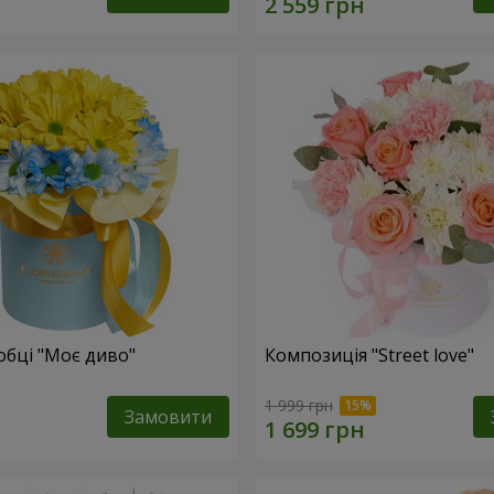
обці "Моє диво"
Композиція "Street love"
1 999 грн
Замовити