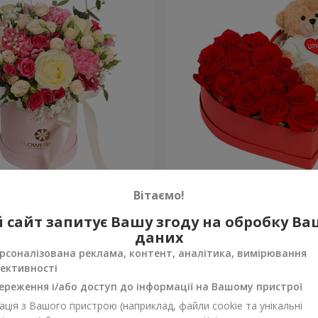
робці "Помпадур"
Композиція "Зворушливий
Вітаємо!
2 332 грн
 сайт запитує Вашу згоду на обробку В
Замовити
даних
рсоналізована реклама, контент, аналітика, вимірювання
ективності
ереження і/або доступ до інформації на Вашому пристрої
ція з Вашого пристрою (наприклад, файли cookie та унікальні