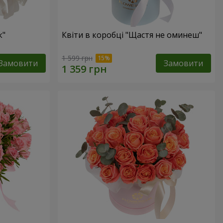
к"
Квіти в коробці "Щастя не оминеш"
1 599 грн
Замовити
Замовити