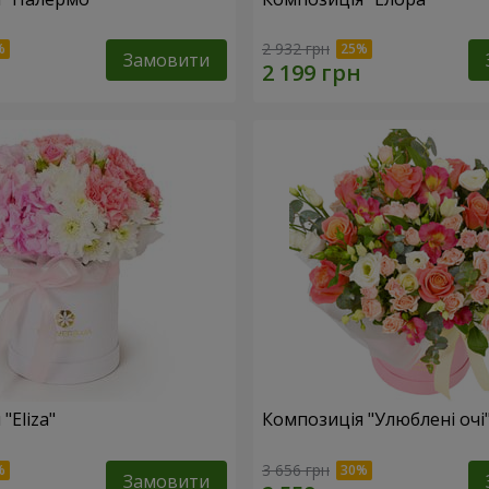
2 932 грн
Замовити
"Eliza"
Композиція "Улюблені очі
3 656 грн
Замовити