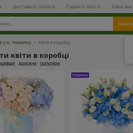
a
Доставка і оплата
Гарантії якості
Наші ма
Знайт
в у м. Чемерівці
> Квіти в коробці
и квіти в коробці
ешевше
дорожче
популярні