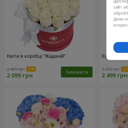
ідентиф
сайт а
обробля
Деякі 
інтерес
Квіти в коробці "Жаданій"
Композиція 
2 469 грн
3 332 грн
Замовити