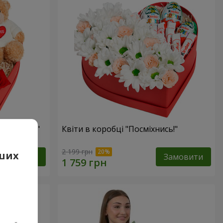
 презент"
Квіти в коробці "Посміхнись!"
2 199 грн
аших
Замовити
Замовити