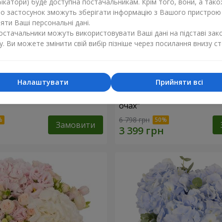
ікатори) буде доступна постачальникам. Крім того, вони, а тако
бо застосунок зможуть зберігати інформацію з Вашого пристрою
ти Ваші персональні дані.
постачальники можуть використовувати Ваші дані на підставі зак
у. Ви можете змінити свій вибір пізніше через посилання внизу ст
Налаштувати
Прийняти всі
"Lady in Red"
Композиція в коробці "Лю
очах"
6 798 грн
Замовити