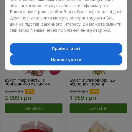
або застосунок зможуть зберігати інформацію з
Замовити
Замовити
Вашого пристрою та обробляти Ваші персональні дані.
Деякі постачальники можуть використовувати Ваші
дані на підставі законного інтересу. Ви можете змінити
свій вибір пізніше через посилання внизу сторінки.
Прийняти всі
Налаштувати
Букет "Чарівність" з
Букет з упаковкою "25
повітряними кульками
червоних троянд"
2 624 грн
3 014 грн
Замовити
Замовити