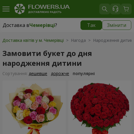
Доставка в
Чемерівці
?
Так
Змінити
Доставка в
Чемерівці
|
755 грн
Доставка квітів у м. Чемерівці
> Нагода > Народження дитин
Замовити букет до дня
народження дитини
Сортування:
дешевше
дорожче
популярні