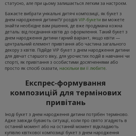
статусно, але при цьому залишається легким за настроєм.
Бажаєте вибрати унікальні дитячі композиції, як букет з
днем народження дитини?У розділі
VIP-букети
ви можете
знайти необхідне вам рішення, де вже продумана кожна
деталь: від поєднання квітів до оформлення. Такий букет з
днем народження дитини гарний варіант, якщо квіти —
центральний елемент привітання або частина загального
декору з квітів. Підійде VIP букет з днем народження дитини
для дівчат старшого віку, для урочистих подій в навчанні чи
спорті, як привітання з особистими досягненнями або
просто як спосіб сказати,
наскільки ви її любите
.
Експрес-формування
композицій для термінових
привітань
Іноді букет з днем народження дитини потрібен терміново.
Адже завжди бувають ситуації, коли про свято згадують в
останній момент або на останній момент відкладають
купівлю квіткової композиції букет з днем народження