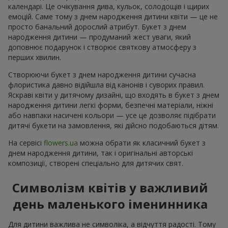
календарі. Це очікування дива, кульок, солодощів і щирих
емоцій. Саме тому з днем народження дитини квіти — це не
просто банальний дорослий атрибут. Букет з днем
народження дитини — продуманий жест уваги, який
доповнює подарунок і створює святкову атмосферу з
перших хвилин.
Створюючи букет з днем народження дитини сучасна
флористика давно відійшла від канонів і суворих правил.
Яскраві квіти у дитячому дизайні, що входять в букет з днем
народження дитини легкі форми, безпечні матеріали, ніжні
або навпаки насичені кольори — усе це дозволяє підібрати
дитячі букети на замовлення, які дійсно подобаються дітям.
На сервісі
flowers.ua
можна обрати як класичний букет з
днем народження дитини, так і оригінальні авторські
композиції, створені спеціально для дитячих свят.
Символізм квітів у важливий
день маленького іменинника
Для дитини важлива не символіка, а відчуття радості. Тому