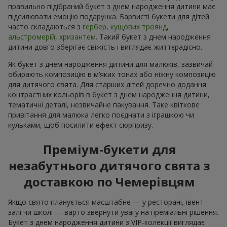
правильно підібраний букет з днем народження дитини має
підсилювати емоцію подарунка. Барвисті букети для дітей
часто складаються з
гербер
,
кущових троянд
,
альстромерій
,
хризантем
. Такий букет з днем народження
дитини довго зберігає свіжість і виглядає життєрадісно.
Як букет з днем народження дитини для малюків, зазвичай
обирають композицію в м’яких тонах або ніжну композицію
для дитячого свята. Для старших дітей доречно додання
контрастних кольорів в букет з днем народження дитини,
тематичні деталі, незвичайне пакування. Таке квіткове
привітання для малюка легко поєднати з іграшкою чи
кульками, щоб посилити ефект сюрпризу.
Преміум-букети для
незабутнього дитячого свята з
доставкою по Чемерівцям
Якщо свято планується масштабне — у ресторані, івент-
залі чи школі — варто звернути увагу на преміальні рішення.
Букет з днем народження дитини з VIP-колекції виглядає