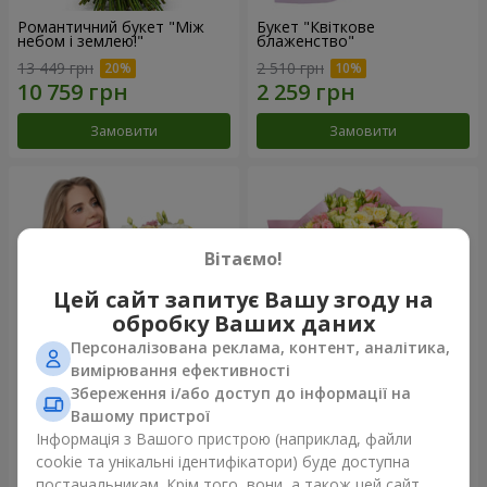
Романтичний букет "Між
Букет "Квіткове
небом і землею!"
блаженство"
13 449 грн
2 510 грн
Замовити
Замовити
Вітаємо!
Цей сайт запитує Вашу згоду на
обробку Ваших даних
Персоналізована реклама, контент, аналітика,
вимірювання ефективності
Збереження і/або доступ до інформації на
Букет "Королеві серця"
Мікс "Планета троянд" із 51
Вашому пристрої
кущової троянди
Інформація з Вашого пристрою (наприклад, файли
2 510 грн
6 540 грн
cookie та унікальні ідентифікатори) буде доступна
постачальникам. Крім того, вони, а також цей сайт