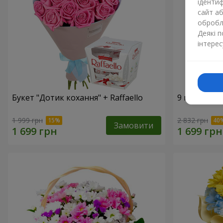
ідентиф
сайт а
обробля
Деякі 
інтерес
Букет "Дотик кохання" + Raffaello
9 гілок фіо
1 999 грн
2 832 грн
Замовити