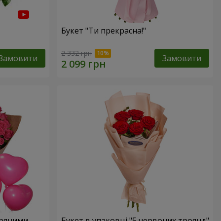
Букет "Ти прекрасна!"
2 332 грн
Замовити
Замовити
тряними
Букет в упаковці "5 червоних троянд"