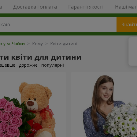
a
Доставка і оплата
Гарантії якості
Наші ма
Знайт
в у м. Чайки
> Кому > Квіти дитині
ти квіти для дитини
ешевше
дорожче
популярні