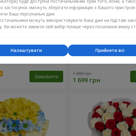
ікатори) буде доступна постачальникам. Крім того, вони, а тако
бо застосунок зможуть зберігати інформацію з Вашого пристрою
ти Ваші персональні дані.
постачальники можуть використовувати Ваші дані на підставі зак
у. Ви можете змінити свій вибір пізніше через посилання внизу ст
Налаштувати
Прийняти всі
летової еустоми
Букет "Веселка емоцій"
1 888 грн
Замовити