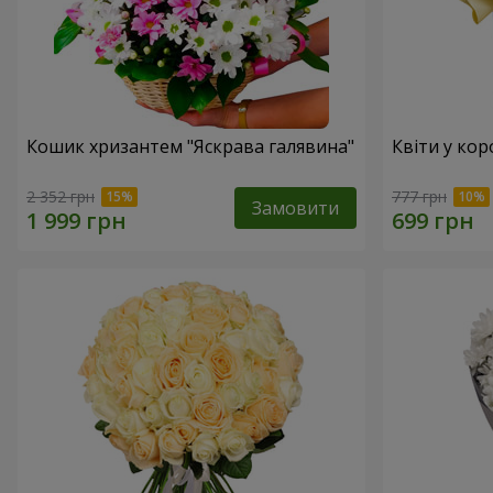
Кошик хризантем "Яскрава галявина"
Квіти у кор
2 352 грн
777 грн
Замовити