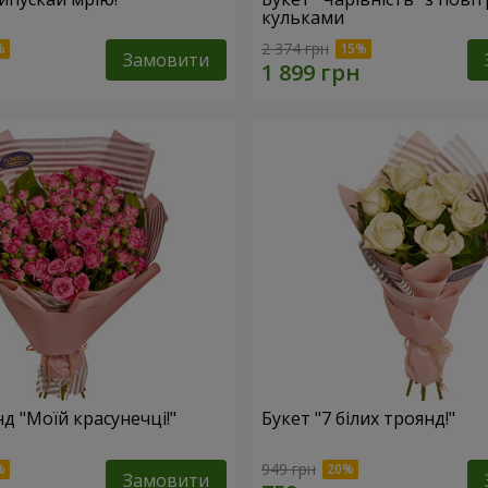
кульками
2 374 грн
Замовити
д "Моїй красунечці!"
Букет "7 білих троянд!"
949 грн
Замовити