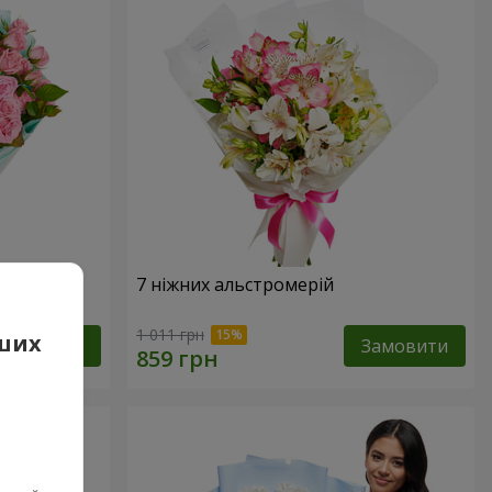
7 ніжних альстромерій
1 011 грн
аших
Замовити
Замовити