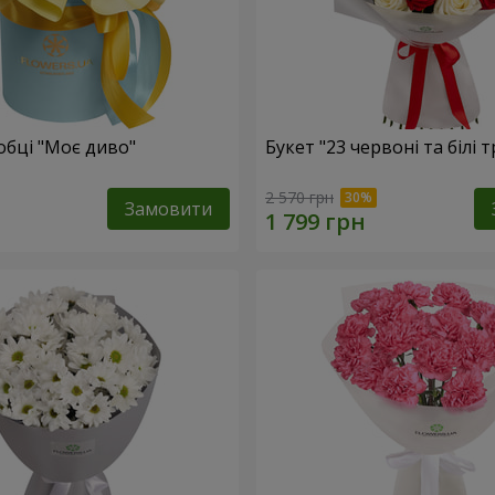
обці "Моє диво"
Букет "23 червоні та білі 
2 570 грн
Замовити