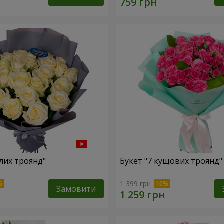
ілих троянд"
Букет "7 кущових троянд"
1 399 грн
Замовити