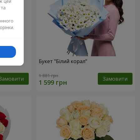
ж цей
 та
онного
орінки.
Букет "Білий корал"
1 881 грн
Замовити
Замовити