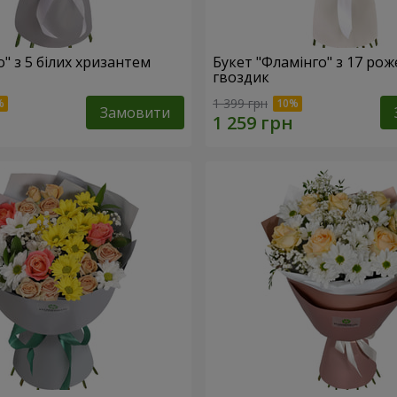
о" з 5 білих хризантем
Букет "Фламінго" з 17 ро
гвоздик
1 399 грн
Замовити