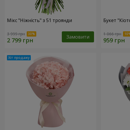
Мікс "Ніжність" з 51 троянди
Букет "Кіот
3 999 грн
1 066 грн
Замовити