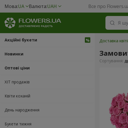
Мова:
UA
Валюта:
UAH
Все про Flowers.u
Акційні букети
Доставка квіті
Замови
Новинки
Сортування:
д
Оптові ціни
ХІТ продажів
Квіти коханій
День народження
Букети тижня