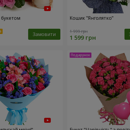
 букетом
Кошик "Янголятко"
1 999 грн
Замовити
ипускай мрію!"
Букет "Чарівність" з пові