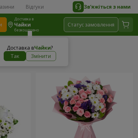
газини
Відгуки
Зв’яжіться з нами
Доставка в
и
Чайки
Статус замовлення
безкоштовно
Доставка в
Чайки
?
Так
Змінити