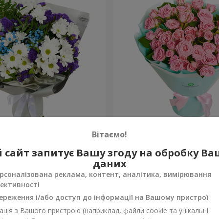
укет на День народження
Букет кущових троянд
Вітаємо!
1 666 грн
 сайт запитує Вашу згоду на обробку В
Замовити
даних
рсоналізована реклама, контент, аналітика, вимірювання
ективності
ереження і/або доступ до інформації на Вашому пристрої
ція з Вашого пристрою (наприклад, файли cookie та унікальні