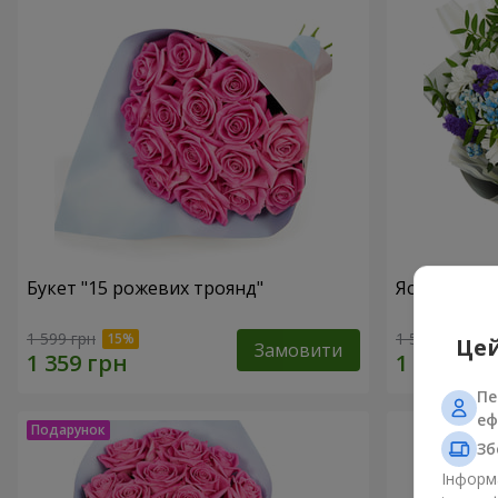
Букет "15 рожевих троянд"
Яскравий б
1 599 грн
1 510 грн
Цей
Замовити
Пе
еф
Зб
Інформа