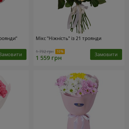
троянди"
Мікс "Ніжність" із 21 троянди
1 732 грн
Замовити
Замовити