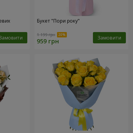
жевих
Букет "Пори року"
1 199 грн
Замовити
Замовити