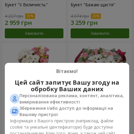
Букет "Її Величність"
Букет "Бажаю щастя"
4 227 грн
4 074 грн
Замовити
Замовити
Вітаємо!
Цей сайт запитує Вашу згоду на
обробку Ваших даних
Персоналізована реклама, контент, аналітика,
вимірювання ефективності
Збереження і/або доступ до інформації на
Букет "Юмокі"
Букет "Чарівність ніжності"
Вашому пристрої
1 175 грн
3 249 грн
Інформація з Вашого пристрою (наприклад, файли
cookie та унікальні ідентифікатори) буде доступна
постачальникам. Крім того, вони, а також цей сайт