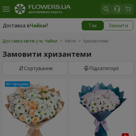
Доставка в
Чайки
?
Так
Змінити
Доставка в
Чайки
|
безкоштовно
Доставка квітів у м. Чайки
> Квіти > Хризантеми
Замовити хризантеми
Сортування
Підкатегорії