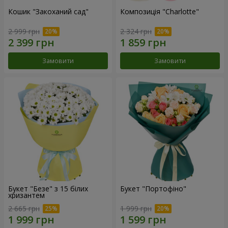
Кошик "Закоханий сад"
Композиція "Charlotte"
2 999 грн
2 324 грн
Замовити
Замовити
Букет "Безе" з 15 білих
Букет "Портофіно"
хризантем
2 665 грн
1 999 грн