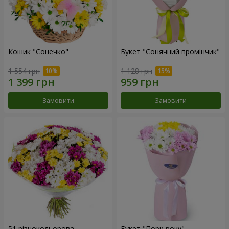
Кошик "Сонечко"
Букет "Сонячний промінчик"
1 554 грн
1 128 грн
Замовити
Замовити
51 різнокольорова
Букет "Пори року"