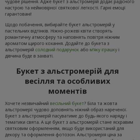
чудове рішення. Адже букет з альстромерій додає радісного
настрою та неймовірної святкової легкості. Гарні емоції
гарантовані!
Щодо побачення, вибирайте букет альстромерій у
пастельних відтінків. Ніжно-рожеві квіти створять
романтичну атмосферу та наповнять повітря ніжним
ароматом щирого кохання. Додайте до букета з
альстромерій
солодкий подарунок
або
м’яку іграшку
і
дівчина буде в захваті.
Букет з альстромерій для
весілля та особливих
моментів
Хочете незвичайний
весільний букет
? Біла та жовта
альстромерії чудово доповнять ніжний образ нареченої.
Букет з альстромерій пасуватиме до будь-якого наряду і
тематики свята. А ще букет з альстромерій стане яскравим
святковим оформленням, якщо буде використаний для
декору та оформлення фотозон. Альстромерія ціна за