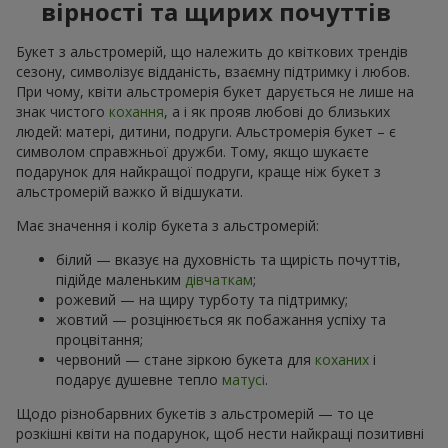
вірності та щирих почуттів
Букет з альстромерій, що належить до квіткових трендів
сезону, символізує відданість, взаємну підтримку і любов.
При чому, квіти альстромерія букет дарується не лише на
знак чистого
кохання
, а і як прояв любові до близьких
людей: матері, дитини, подруги. Альстромерія букет – є
символом справжньої дружби. Тому, якщо шукаєте
подарунок для найкращої подруги, краще ніж букет з
альстромерій важко й відшукати.
Має значення і колір букета з альстромерій:
білий — вказує на духовність та щирість почуттів,
підійде маленьким
дівчаткам
;
рожевий — на щиру турботу та підтримку;
жовтий — розцінюється як побажання успіху та
процвітання;
червоний — стане зіркою букета для
коханих
і
подарує душевне тепло
матусі
.
Щодо різнобарвних букетів з альстромерій — то це
розкішні квіти на подарунок, щоб нести найкращі позитивні