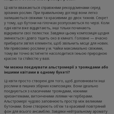
Ці квіти вважаються справжніми рекордсменами серед
зрізаних рослин. При правильному догляді вони легко
залишаються свіжими та красивими до двох тижнів. Секрет
у тому, що бутони на гілочках розпускаються по черзі. Коли
одні квіти вже відцвітають, інші тільки починають
відкривати свої пелюстки. Завдяки цьому композиція щодня
змінюється і довго тішить око в кімнаті. Головне — вчасно
прибирати зів'ялі елементи, щоб звільнить місце для нових.
Ми привозимо рослини у м. Чайки максимально свіжими,
тому ви точно встигнете насолодитися їхньою природною
красою та стійкістю у вазі.
Чи можна поєднувати альстромерії з трояндами або
іншими квітами в одному букеті?
Ці квіти просто створені для того, щоб доповнювати інші
рослини в пишних збірних композиціях. Вони ідеально
поєднуються з класичними трояндами, ніжними
хризантемами, витонченими ліліями чи герберами.
Альстромерії чудово заповнюють простір між великими
бутонами. Вони створюють об'єм та красивий повітряний
фон для всього ансамблю. Завдяки нейтральному аромату