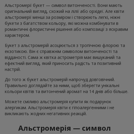
Альстромерії букет — символ витонченості. Вони мають
оригінальний вигляд, схожий на лілії або орхідеї. Але квіти
альстромерії менші за розміром і створюють легкі, ніжні
букети з багатством кольору, які можна комбінувати в
романтичні флористичні рішення або композиції з яскравим
характером.
Букет з альстромерій асоціюється з тропічною флорою та
екзотикою. Він є справжнім символом витонченості та
відданості. Сама ж квітка астрометрія має вишуканий та
ефектний вигляд, який приносить радість та позитивний
настрій.
До того ж букет альстромерій напрочуд довговічний.
Правильно доглядайте за ними, щоб зберегти унікальні
кольори квітів та витончений аромат на 14 днів або більше.
Можете сміливо альстромерія купити як подарунок
алергикам. Альстромерія квіти є гіпоалергенними і не
викликають жодних негативних реакцій.
Альстромерія — символ