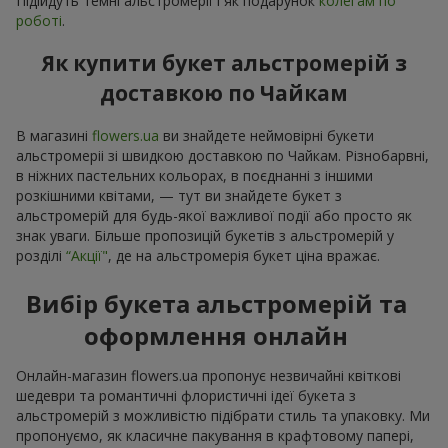
Підійдуть темні альстромерії і як подарунок
колегам по
роботі
.
Як купити букет альстромерій з
доставкою по Чайкам
В магазині
flowers.ua
ви знайдете неймовірні букети
альстромеріі зі швидкою доставкою по Чайкам. Різнобарвні,
в ніжних пастельних кольорах, в поєднанні з іншими
розкішними квітами, — тут ви знайдете букет з
альстромерій для будь-якої важливої події або просто як
знак уваги. Більше пропозицій букетів з альстромерій у
розділі
“Акції"
, де на альстромерія букет ціна вражає.
Вибір букета альстромерій та
оформлення онлайн
Онлайн-магазин flowers.ua пропонує незвичайні квіткові
шедеври та романтичні флористичні ідеї букета з
альстромерій з можливістю підібрати стиль та упаковку. Ми
пропонуємо, як класичне пакування в крафтовому папері,