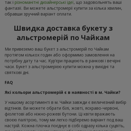
так і
різноманітні дизайнерські ідеї
, що задовольнять ваші
фантазії. Ви можете альстромерії купити за кілька хвилин,
обравши зручний варіант оплати.
Швидка доставка букету з
альстромерій по Чайкам
Ми привеземо ваш букет з альстромерій по Чайкам
протягом кількох годин або оформимо замовлення на
потрібну дату та час. Кур’єри працюють в ранкові і вечірні
часи. Букет з альстромерією купити можна у вихідні та
святкові дні.
FAQ
Які кольори альстромерій є в наявності в м. Чайки?
У нашому асортименті в м. Чайки завжди є величезний вибір
відтінків. Ви можете обрати білі, жовті, яскраво-червоні,
фіолетові або ніжно-рожеві бутони. Ці квіти вражають
своєю палітрою, тому ми легко підберемо варіант под ваш
настрій. Кожна гілочка поєднує в собі одразу кілька суцвіть,