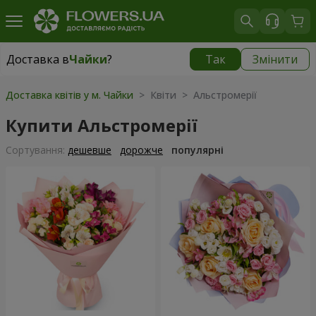
Доставка в
Чайки
?
Так
Змінити
Доставка в
Чайки
|
безкоштовно
Доставка квітів у м. Чайки
> Квіти > Альстромерії
Купити Альстромерії
Сортування:
дешевше
дорожче
популярні