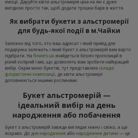
емоції. Даруйте квіти альстромерія ціна на які є дуже
вигідною просто так, щоб додати трошки барв в життя.
Як вибрати букети з альстромерії
для будь-якої події в м.Чайки
Залежно від того, хто ваш адресат і який привід для
подарунка залежить і який букет з альстромерій вам варто
підібрати. На
flowers.ua
знайдеться безліч пропозицій в
різній колірній гамі, що дозволять вам зробити найкращий
вибір. Окрім моно букетів, тут представлені
складні
флористичні композиції
, де квіти альстромерії
доповнюються іншими рослинами.
Букет альстромерій —
ідеальний вибір на день
народження або побачення
Букет з альстромерій завжди виглядає ніжно і свіжо, а ще
яскраво. До
дня народження
або
народження дитини
— це