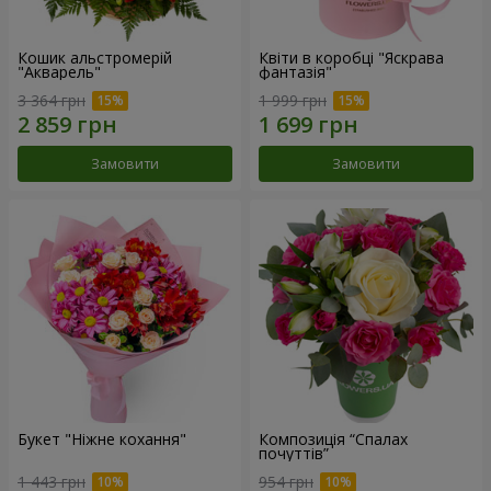
Кошик альстромерій
Квіти в коробці "Яскрава
"Акварель"
фантазія"
3 364 грн
1 999 грн
Замовити
Замовити
Букет "Ніжне кохання"
Композиція “Спалах
почуттів”
1 443 грн
954 грн