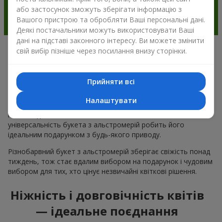
або застосунок зможуть зберігати інформацію з
Вашого пристрою та обробляти Ваші персональні дані.
Деякі постачальники можуть використовувати Ваші
дані на підставі законного інтересу. Ви можете змінити
свій вибір пізніше через посилання внизу сторінки.
Чому варто вибрати букет з
альстромерії в м.Чайки
Прийняти всі
Альстромерія квітка — це ніжність і естетика в одному
Налаштувати
букеті. Чарівні кольори пелюсток і незвична форма ніжних
квітів подобається багатьом
жінкам
та
чоловікам
, а
універсальність букета з альстромерій робить його
ідеальним подарунком з будь-якого приводу.
Різнобарвний букет з альстромерій зберігає свіжість понад
тиждень, тож стає вдалим вибором на подарунок і чудовим
вибором для тих, хто цінує незвичайні квіткові рішення.
Ніжність і довговічність квітів
— ідеальне поєднання