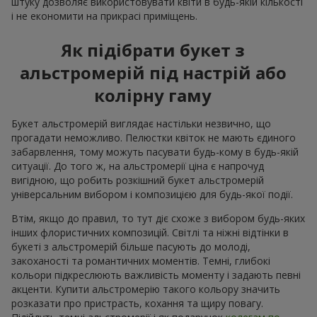
штуку дозволяє використовувати квіти в будь-якій кількості
і не економити на прикрасі приміщень.
Як підібрати букет з
альстромерій під настрій або
колірну гаму
Букет альстромерій виглядає настільки незвично, що
прогадати неможливо. Пелюстки квіток не мають єдиного
забарвлення, тому можуть пасувати будь-кому в будь-якій
ситуації. До того ж, на альстромерії ціна є напрочуд
вигідною, що робить розкішний букет альстромерій
універсальним вибором і композицією для будь-якої події.
Втім, якщо до правил, то тут діє схоже з вибором будь-яких
інших флористичних композицій. Світлі та ніжні відтінки в
букеті з альстромерій більше пасують до молоді,
закоханості та романтичних моментів. Темні, глибокі
кольори підкреслюють важливість моменту і задають певні
акценти. Купити альстромерію такого кольору значить
розказати про пристрасть, кохання та щиру повагу.