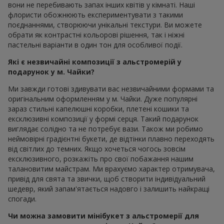
вони не перебивають запах інших квітів у кімнаті. Наші
флористи обожнюють експериментувати з такими
поєднаннями, створюючи унікальні текстури. Ви можете
обрати як контрастні кольорові рішення, так і ніжні
пастельні варіанти в один тон для особливої події.
Які є незвичайні композиції з альстромерій у
подарунок у м. Чайки?
Ми завжди готові здивувати вас незвичайними формами та
оригінальним оформленням у м. Чайки. Дуже популярні
зараз стильні капелюшні коробки, плетені кошики та
ексклюзивні композиції у формі серця. Такий подарунок
виглядає солідно та не потребує вази. Також ми робимо
неймовірні градієнтні букети, де відтінки плавно переходять
від світлих до темних. Якщо хочеться чогось зовсім
ексклюзивного, розкажіть про свої побажання нашим
талановитим майстрам. Ми врахуємо характер отримувача,
привід для свята та звички, щоб створити індивідуальний
шедевр, який запам'ятається надовго і залишить найкращі
спогади.
Чи можна замовити мінібукет з альстромерії для