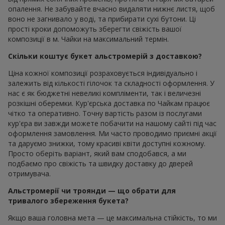
опалення. Не забувайте вчасно видаляти нижнє листя, щоб
воно не загнивало у воді, та прибирати сухі бутони. Ці
прості кроки допоможуть зберегти свіжість вашої
композиції в м. Чайки на максимальний термін.
Скільки коштує букет альстромерій з доставкою?
Ціна кожної композиції розраховується індивідуально і
залежить від кількості гілочок та складності оформлення. У
нас є як бюджетні невеликі компліменти, так і величезні
розкішні оберемки. Кур'єрська доставка по Чайкам працює
чітко та оперативно. Точну вартість разом із послугами
кур'єра ви завжди можете побачити на нашому сайті під час
оформлення замовлення. Ми часто проводимо приємні акції
та даруємо знижки, тому красиві квіти доступні кожному.
Просто оберіть варіант, який вам сподобався, а ми
подбаємо про свіжість та швидку доставку до дверей
отримувача.
Альстромерії чи троянди — що обрати для
тривалого збереження букета?
Якщо ваша головна мета — це максимальна стійкість, то ми