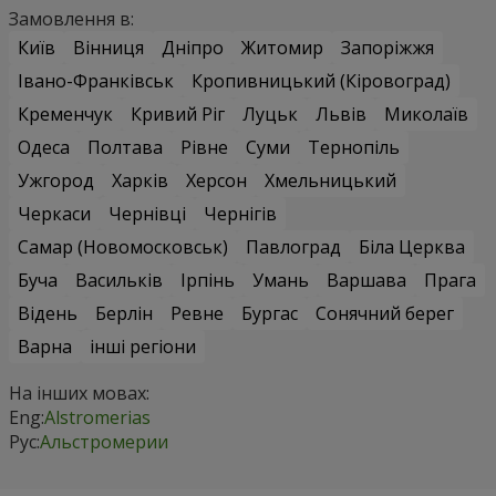
Замовлення в:
Київ
Вінниця
Дніпро
Житомир
Запоріжжя
Івано-Франківськ
Кропивницький (Кіровоград)
Кременчук
Кривий Ріг
Луцьк
Львів
Миколаїв
Одеса
Полтава
Рівне
Суми
Тернопіль
Ужгород
Харків
Херсон
Хмельницький
Черкаси
Чернівці
Чернігів
Самар (Новомосковськ)
Павлоград
Біла Церква
Буча
Васильків
Ірпінь
Умань
Варшава
Прага
Відень
Берлін
Ревне
Бургас
Сонячний берег
Варна
інші регіони
На інших мовах:
Eng:
Alstromerias
Рус:
Альстромерии