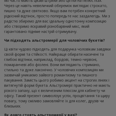
які часто мають цікаві штрихи або цятки на пелюстках.
Через це навіть невеличкий оберемок виглядає строкато,
пишно та дуже святково. Якщо вам потрібен конкретний
рідкісний відтінок, просто попередьте нас заздалегідь. Ми з
радістю збиремо для вас ідеальну однотонну композицію
або створимо яскравий різнобарвний мікс, який
гарантовано підніме настрій отримувачу.
Чи підходять альстромерії для чоловічих букетів?
Ці квіти чудово підходять для подарунка чоловікам завдяки
своїй формі та стійкості. Найкраще обирати насичені та
глибокі відтінки, наприклад, бордові, темно-червоні,
помаранчеві або фіолені. Вони виглядають стримано,
стильно та дуже лаконічно. У чоловічих композиціях ми
зазвичай уникаємо зайвого романтизму та пишного
пакування. Замість цього робимо акцент на строгих лініях і
витягнутій формі букета. Альстромерії практично не мають
різкого запаху, що є величезним плюсом для кабінету чи
офісу. Такий презент символізує успіх, процвітання та щиру
повагу, тому сміливо замовляйте їх для колег, друзів чи
близьких.
Як довго стоять альстромерії у вазі?