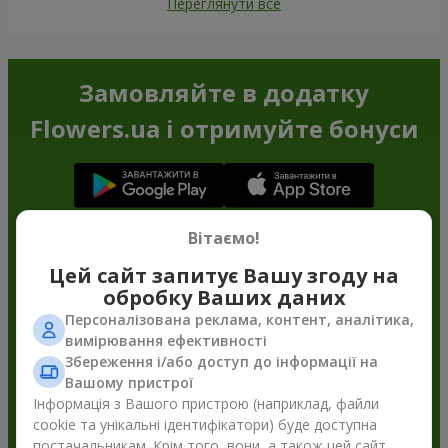
Переглянути все
Замовляйте в додатку
Flowers.ua і отримуйте бонуси
Вітаємо!
Цей сайт запитує Вашу згоду на
обробку Ваших даних
Персоналізована реклама, контент, аналітика,
вимірювання ефективності
Збереження і/або доступ до інформації на
Вашому пристрої
Інформація з Вашого пристрою (наприклад, файли
cookie та унікальні ідентифікатори) буде доступна
постачальникам. Крім того, вони, а також цей сайт