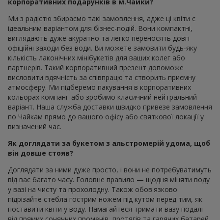
корпоративних подарунків в м.Чайки?
Ми з радістю збираємо такі замовлення, адже ці квіти є
ідеальним варіантом для бізнес-подій. Вони компактні,
виглядають дуже акуратно та легко переносять довгі
офіційні заходи без води. Ви можете замовити будь-яку
кількість лаконічних мінібукетів для ваших колег або
партнерів. Такий корпоративний презент допоможе
висловити вдячність за співпрацю та створить приємну
атмосферу. Ми підберемо пакування в корпоративних
кольорах компанії або зробимо класичний нейтральний
варіант. Наша служба доставки швидко привезе замовлення
по Чайкам прямо до вашого офісу або святкової локації у
визначений час.
Як доглядати за букетом з альстромерій удома, щоб
він довше стояв?
Доглядати за ними дуже просто, і вони не потребуватимуть
від вас багато часу. Головне правило — щодня міняти воду
у вазі на чисту та прохолодну. Також обов'язково
підрізайте стебла гострим ножем під кутом перед тим, як
поставити квіти у воду. Намагайтеся тримати вазу подалі
від прямих сонячних променів, протягів та гарячих батарей