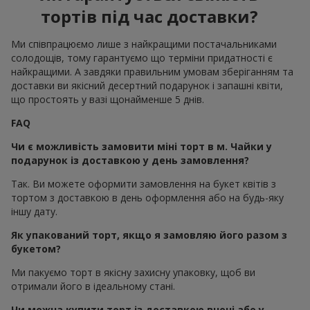
тортів під час доставки?
Ми співпрацюємо лише з найкращими постачальниками
солодощів, тому гарантуємо що терміни придатності є
найкращими. А завдяки правильним умовам зберіганням та
доставки ви якісний десертний подарунок і запашні квіти,
що простоять у вазі щонайменше 5 днів.
FAQ
Чи є можливість замовити міні торт в м. Чайки у
подарунок із доставкою у день замовлення?
Так. Ви можете оформити замовлення на букет квітів з
тортом з доставкою в день оформлення або на будь-яку
іншу дату.
Як упакований торт, якщо я замовляю його разом з
букетом?
Ми пакуємо торт в якісну захисну упаковку, щоб ви
отримали його в ідеальному стані.
Чи можна купити торт із доставкою вночі або у