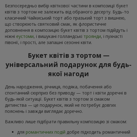
Безпосередньо вибір квіткової частини в композиції букет
квітів з тортом не залежить від обраного десерту. Будь-то
класичний Чайкиський торт або празький торт з вишнею,
що створюють святковий смак, як флористичне
доповнення в композицію букет квітів з тортом підійдуть і
ніжні
еустоми
, і вишукані голландські
троянди
, і пухнасті
півонії, і прості, але запашні сезонні квіти.
Букет квітів з тортом —
універсальний подарунок для будь-
якої нагоди
День народження, річниця, подяка, побачення або
спонтанний сюрприз без приводу — торт і квіти доречні в
будь-якій ситуації. Букет квітів з тортом зі смаком
дитинства — це подарунок, який не потребує довгих
пояснень і завжди виглядає доречно.
Важливо лише підібрати правильну композицію зі смаком:
для
романтичних подій
добре підходить романтичний