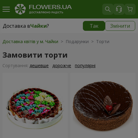
Доставка в
Чайки
?
Так
Змінити
Доставка в
Чайки
|
безкоштовно
Доставка квітів у м. Чайки
> Подарунки > Торти
Замовити торти
Сортування:
дешевше
дорожче
популярні