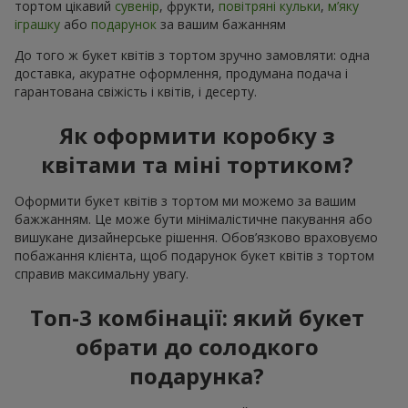
тортом цікавий
сувенір
, фрукти,
повітряні кульки
,
м’яку
іграшку
або
подарунок
за вашим бажанням
До того ж букет квітів з тортом зручно замовляти: одна
доставка, акуратне оформлення, продумана подача і
гарантована свіжість і квітів, і десерту.
Як оформити коробку з
квітами та міні тортиком?
Оформити букет квітів з тортом ми можемо за вашим
бажжанням. Це може бути мінімалістичне пакування або
вишукане дизайнерське рішення. Обов’язково враховуємо
побажання клієнта, щоб подарунок букет квітів з тортом
справив максимальну увагу.
Топ-3 комбінації: який букет
обрати до солодкого
подарунка?