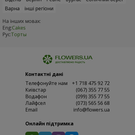
Варна
інші регіони
На інших мовах:
Eng:
Cakes
Рус:
Торты
Контактні дані
Телефонуйте нам
+1 718 475 92 72
Київстар
(067) 355 77 55
Водафон
(099) 355 77 55
Лайфсел
(073) 565 56 68
Email
info@flowers.ua
Онлайн підтримка