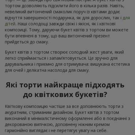
тортом дозволяють підсилити його в кілька разів. Навіть,
невеликий витончений смаколик поруч із квітами додає
відчуття завершеності подарунка, як для дорослих, так і
для
дітей
. Наші солодощі завжди свіжі і якісні, як і квіткові
композиції. Тому, даруючи букет квітів з тортом ви можете
бути впевнені в тому, що ваш витончений презент
прийдеться до смаку.
Букет квітів з тортом створює солодкий жест уваги, який
легко сприймається і запам’ятовується. Це зручно для
дарувальника і приємно для отримувача: вишукана естетика
для очей і делікатна насолода для смаку.
Які торти найкраще підходять
до квіткових букетів?
Квіткову композицію частіше за все доповнюють торти з
акуратним, стриманим дизайном. Букет квітів з тортом
виконаний в мінімалістичному оформленні або в поєднанні з
декорованою випічкою, доповнену ніжним кремом
гармонійно виглядає і не перетягує увагу на себе.