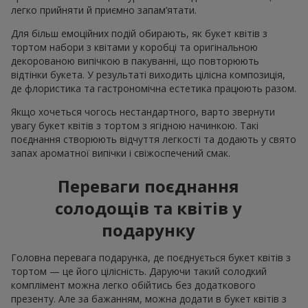
легко прийняти й приємно запам’ятати.
Для більш емоційних подій обирають, як букет квітів з
тортом набори з квітами у коробці та оригінальною
декорованою випічкою в пакуванні, що повторюють
відтінки букета. У результаті виходить цілісна композиція,
де флористика та гастрономічна естетика працюють разом.
Якщо хочеться чогось нестандартного, варто звернути
увагу букет квітів з тортом з ягідною начинкою. Такі
поєднання створюють відчуття легкості та додають у свято
запах ароматної випічки і свіжоспечений смак.
Переваги поєднання
солодощів та квітів у
подарунку
Головна перевага подарунка, де поєднується букет квітів з
тортом — це його цілісність. Даруючи такий солодкий
комплімент можна легко обійтись без додаткового
презенту. Але за бажанням, можна додати в букет квітів з