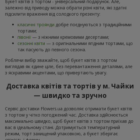
Букет квітів з тортом - універсальний подарунок. Але,
залежно від приводу можна обрати різні квіти, які здатні
підсилити враження від солодкого презенту:
класичні троянди
добре поєднуються з традиційними
тортами;
півонії
— з ніжними кремовими десертами;
сезонні квіти
— з оригінальними ягідним тортами, що
так пасують до певного сезона.
Роблячи вибір зважайте, щоб букет квітів з тортом
виглядав як єдине ціле, без перевантаження деталями, але
з яскравими акцентами, що привертають увагу.
Доставка квітів та тортів у м. Чайки
— швидко та зручно
Сервіс доставки Flowers.ua дозволяє отримати букет квітів
з тортом у чітко погоджений час. Доставка здійснюється
максимально швидко, щоб букет квітів з тортом приїхав до
вас в ідеальному стані. Дотримується температурний
режим, торт захищений упаковкою, а букет зберігає
свіжість і форму.