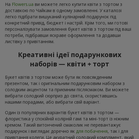
На
Flowers.ua
ви можете легко купити квіти з тортом з
доставкою по Чайкам в одному замовленні. У каталозі
легко підібрати вишуканий кулінарний подарунок під
конкретний привід, бюджет і настрій. Крім того, ми готові
персоналізувати замовлення букет квітів з тортом під ваші
потреби, підібравши яскраве оформлення та додавши
листівку з привітанням.
Креативні ідеї подарункових
наборів — квіти + торт
Букет квітів з тортом може бути як повсякденним
презентом, так і оригінальним подарунковим набором з
солодким акцентом та приємним післясмаком. Ви можете
вибрати солодкий сюрприз до свята, скориставшись
нашими порадами, або вибрати свій варіант.
Один із популярних варіантів букет квітів з тортом —
флористика у спокійній колірній гамі та міні-торт із ніжним
кремом. Такий витончений смаколик не перевантажує
подарунок і виглядає доречно як
для побачення
, так і для
привітання колеги. Це акуратний солодкий комплімент, який