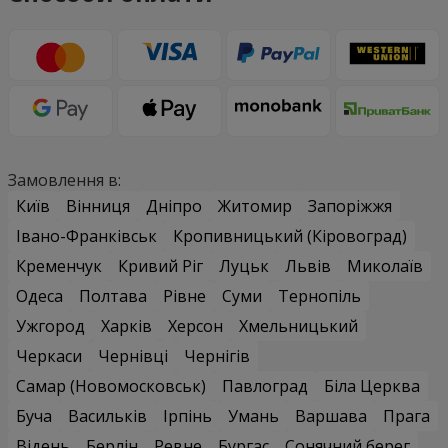
Замовлення в:
Київ
Вінниця
Дніпро
Житомир
Запоріжжя
Івано-Франківськ
Кропивницький (Кіровоград)
Кременчук
Кривий Ріг
Луцьк
Львів
Миколаїв
Одеса
Полтава
Рівне
Суми
Тернопіль
Ужгород
Харків
Херсон
Хмельницький
Черкаси
Чернівці
Чернігів
Самар (Новомосковськ)
Павлоград
Біла Церква
Буча
Васильків
Ірпінь
Умань
Варшава
Прага
Відень
Берлін
Ревне
Бургас
Сонячний берег