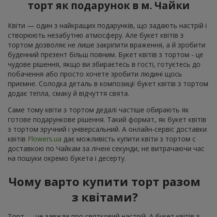
торт як подарунок в м. Чайки
Квіти — один з найкращих подарунків, що задають настрій і
створюють незабутню атмосферу. Але букет квітів з
тортом дозволяє не лише закріпити враження, а й зробити
буденний презент більш повним. Букет квітів з тортом - це
чудове рішення, якщо ви збираєтесь в гості, готуєтесь до
побачення або просто хочете зробити людині щось
приємне. Солодка деталь в композиції букет квітів з тортом
додає тепла, смаку й відчуття свята.
Саме тому квіти з тортом дедалі частіше обирають як
готове подарункове рішення. Такий формат, як букет квітів
з тортом зручний і універсальний. А онлайн-сервіс доставки
квітів
Flowers.ua
дає можливість купити квіти з тортом с
доставкою по Чайкам за лічені секунди, не витрачаючи час
на пошуки окремо букета і десерту.
Чому варто купити торт разом
з квітами?
Торт — це завжди про святковий настрій. А букет квітів з