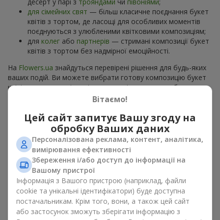
десерт у парі з
трояндами
чи
півоніями
;
для сімейних свят
— більш класичне поєднання букет
квітів з тортом, де ласощі для особливих моментів
поєднуються з улюбленими квітковими композиціям;
для
колег
або
партнерів
— стримані композиції букет
квітів з тортом без надмірної емоційності.
На
Flowers.ua
знайдуться перевірені рішення для будь-яких
ваших подій. Ви можете вибрати готову композицію букет
квітів з тортом з відповідного розділу каталогу або
замовити окремо солодкий дарунок і вподобані квіти.
Вітаємо!
Більше варіантів серед
акційних пропозицій
та хітів.
Цей сайт запитує Вашу згоду на
обробку Ваших даних
Торти з живими квітами —
Персоналізована реклама, контент, аналітика,
краса та смак в одному
вимірювання ефективності
подарунку
Збереження і/або доступ до інформації на
Вашому пристрої
Інформація з Вашого пристрою (наприклад, файли
Торти з живими квітами – це сучасне поєднання
cookie та унікальні ідентифікатори) буде доступна
флористики та гастрономічної естетики. Ексклюзивний
постачальникам. Крім того, вони, а також цей сайт
десерт в поєднанні з
вишуканим букетом
виглядає ефектно,
стильно й підкреслює особливість події, як
день
або застосунок зможуть зберігати інформацію з