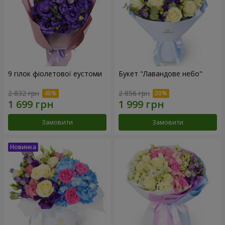
9 гілок фіолетової еустоми
Букет "Лавандове небо"
2 832 грн
2 856 грн
Замовити
Замовити