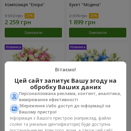
Композиція "Елора"
Букет "Модена"
3 012 грн
2 374 грн
Замовити
Замовити
Вітаємо!
Цей сайт запитує Вашу згоду на
обробку Ваших даних
Персоналізована реклама, контент, аналітика,
вимірювання ефективності
Збереження і/або доступ до інформації на
Букет "Piedmont"
Композиція "Сільвія"
Вашому пристрої
4 932 грн
3 713 грн
Інформація з Вашого пристрою (наприклад, файли
cookie та унікальні ідентифікатори) буде доступна
постачальникам. Крім того, вони, а також цей сайт