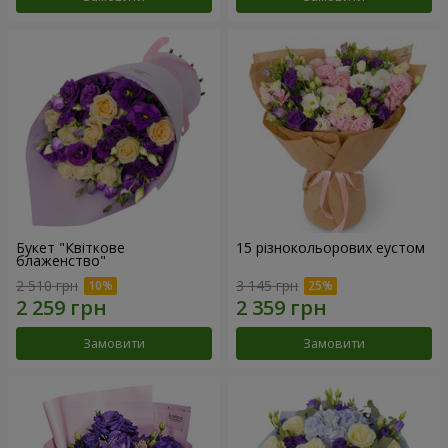
Букет "Квіткове
15 різнокольорових еустом
блаженство"
2 510 грн
3 145 грн
Замовити
Замовити