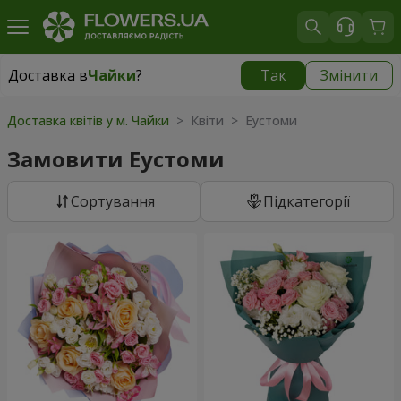
Доставка в
Чайки
?
Так
Змінити
Доставка в
Чайки
|
безкоштовно
Доставка квітів у м. Чайки
> Квіти > Еустоми
Замовити Еустоми
Сортування
Підкатегорії