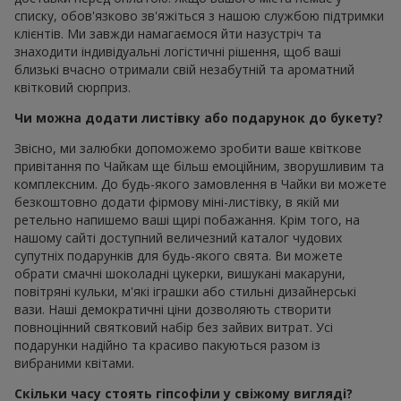
списку, обов'язково зв'яжіться з нашою службою підтримки
клієнтів. Ми завжди намагаємося йти назустріч та
знаходити індивідуальні логістичні рішення, щоб ваші
близькі вчасно отримали свій незабутній та ароматний
квітковий сюрприз.
Чи можна додати листівку або подарунок до букету?
Звісно, ми залюбки допоможемо зробити ваше квіткове
привітання по Чайкам ще більш емоційним, зворушливим та
комплексним. До будь-якого замовлення в Чайки ви можете
безкоштовно додати фірмову міні-листівку, в якій ми
ретельно напишемо ваші щирі побажання. Крім того, на
нашому сайті доступний величезний каталог чудових
супутніх подарунків для будь-якого свята. Ви можете
обрати смачні шоколадні цукерки, вишукані макаруни,
повітряні кульки, м'які іграшки або стильні дизайнерські
вази. Наші демократичні ціни дозволяють створити
повноцінний святковий набір без зайвих витрат. Усі
подарунки надійно та красиво пакуються разом із
вибраними квітами.
Скільки часу стоять гіпсофіли у свіжому вигляді?