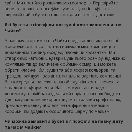
сайті. Ми постійно розширюємо географію. Перевіряйте
перелік, перш ніж гіпсофіли купить. Ціна гіпсофілів та
широкий вибір букетів однакові для всіх міст доставки.
Які букети з гіпсофіли доступні для замовлення в м
Чайки?
У нашому асортименті в Чайки представлені як розкішні
монобукети з гіпсофіл, так і вишукані мікс-композиції з
додаванням троянд, орхідей, півоній чи хризантем. Ми
створюємо квіткові шедеври будь-якого розміру: від ніжних
компліментів до величезних об'ємних хмар. Ви можете
обрати класичні білі суцвіття або яскраві кольорові та
трендові райдужні варіанти. Фінальна вартість композиції
безпосередньо залежить від об'єму, кількості гілочок та
складності оформлення. Наші консультанти радо
допоможуть підібрати ідеальний варіант під ваш бюджет.
Для пакування ми використовуємо стильний крафт-папір,
преміальну кальку або елегантні фірмові капелюшні
коробки, які додають особливого шарму по Чайкам.
Чи можна замовити букет з гіпсофіли на певну дату
та час м Чайки?