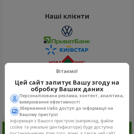
Наші клієнти
Вітаємо!
Цей сайт запитує Вашу згоду на
обробку Ваших даних
Персоналізована реклама, контент, аналітика,
вимірювання ефективності
Переглянути все
Збереження і/або доступ до інформації на
Вашому пристрої
Інформація з Вашого пристрою (наприклад, файли
cookie та унікальні ідентифікатори) буде доступна
Замовляйте в додатку
постачальникам. Крім того, вони, а також цей сайт