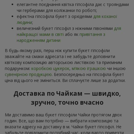
елегантне поєднання квітка гіпсофіла дає с трояндами
чи герберами для коліжанки по роботі;
ефектна гіпсофіла букет з орхідеями
для коханої
людини
;
величезний букет гіпсофіл з ніжними півоніями
для
найкращої мами в світі
або як
привітання з
народженням дитини
В будь-якому разі, перш ніж купити букет гіпсофіли
зважайте на смаки адресата і не забудьте доповнити
квіткову композицію авторською листівкою та приємним
подарунком:
коробкою цукерок
,
м’якою іграшкою
чи іншою
сувенірною продукцією
. Безпосередньо на гіпсофіла букет
ціна від цього не зміниться. Ви сплачуєте лише за додатки.
Доставка по Чайкам — швидко,
зручно, точно вчасно
Ми доставимо ваш букет гіпсофіли Чайки протягом двох
годин. Все, що вам потрібно — вибрати композицію та
вказати адресу на доставку в м. Чайки букет гіпсофіл. Не
забудьте повідомити потрібний час, коли варто привезти