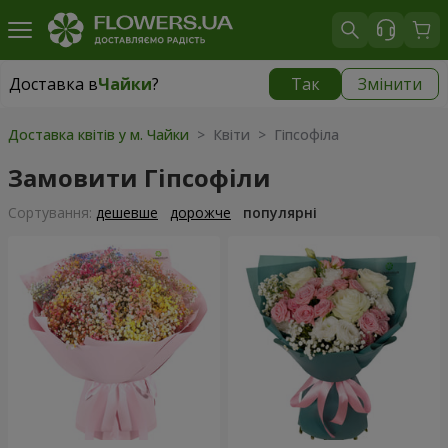
Доставка в
Чайки
?
Так
Змінити
Доставка в
Чайки
|
безкоштовно
Доставка квітів у м. Чайки
> Квіти > Гіпсофіла
Замовити Гіпсофіли
Сортування:
дешевше
дорожче
популярні