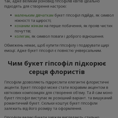
так, адже великий різновид гіпсофілів квітів ідеально
підходять для створення настрою:
маленьким дівчаткам
букет гіпсофіл підійде, як символ
ніжності та щирості;
коханим жінкам
на перше побачення, як прояв чистих
почуттів;
колегам
, як символ поваги і доброго відношення.
Обмежень немає, щоб купити гіпсофілу і подарувати щирі
емоції. Адже букет гіпсофіл є повністю універсальним.
Чим букет гіпсофіл підкорює
серця флористів
Гіпсофіли дозволяють підкреслити елегантні флористичні
акценти. Букет гіпсофіл може стати яскравим акцентом в
квіткових композиціях для створення об'єму. Та й сам моно
букет гіпсофіл виступає як розкішний варіант. та вишуканий
романтичний букет. Скільки коштує букет гіпсофіли
залежить від його розміру та оформлення.
Гіпсофіли великі букети завжди виглядають стильно,