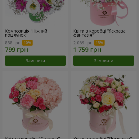
Композиція “Ніжний
Квіти в коробці "Яскрава
поцілунок”
фантазія"
888 грн
2 069 грн
Замовити
Замовити
Квіти в коробці "Соломія"
Квіти в коробці "Помпадур"