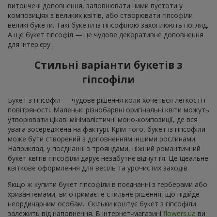
витончені доповнення, заповнювати ними пустоти у
композиціях з великих квітів, або створювати гіпсофіли
великі букети. Такі букети із гіпсофілою захоплюють погляд.
А ще букет гіпсофіл — це чудове декоративне доповнення
для інтер'єру.
Стильні варіанти букетів з
гіпсофіли
Букет з гіпсофіл — чудове рішення коли хочеться легкості і
повітряності. Маленькі різнобарвні оригінальні квіти можуть
утворювати цікаві мінімалістичні моно-композиції, де вся
увага зосереджена на фактурі. Крім того, букет із гіпсофіли
може бути створений з доповненням іншими рослинами.
Наприклад, у поєднанні з трояндами, ніжний романтичний
букет квітів гіпсофіли дарує незабутнє відчуття. Це ідеальне
квіткове оформлення для весіль та урочистих заходів.
Якщо ж купити букет гіпсофіли в поєднанні з герберами або
хризантемами, ви отримаєте стильне рішення, що підійде
неординарним особам.. Скільки коштує букет з гіпсофіли
залежить від наповнення. В інтернет-магазині
flowers.ua
ви