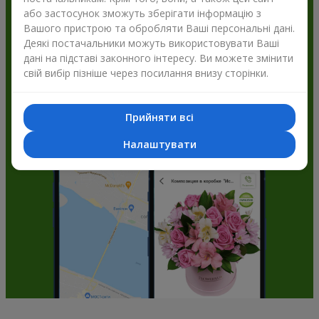
або застосунок зможуть зберігати інформацію з
Flowers.ua і отримуйте бонуси
Вашого пристрою та обробляти Ваші персональні дані.
Деякі постачальники можуть використовувати Ваші
дані на підставі законного інтересу. Ви можете змінити
свій вибір пізніше через посилання внизу сторінки.
Прийняти всі
Налаштувати