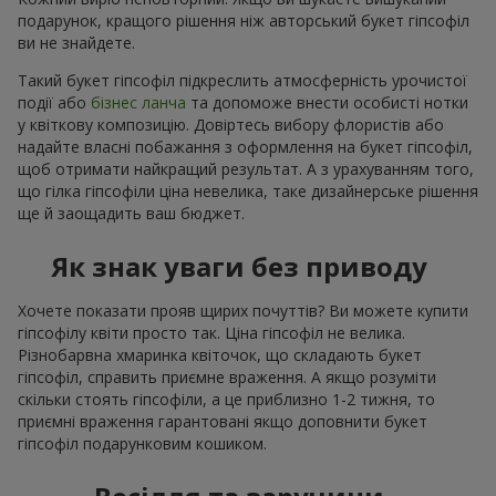
подарунок, кращого рішення ніж авторський букет гіпсофіл
ви не знайдете.
Такий букет гіпсофіл підкреслить атмосферність урочистої
події або
бізнес ланча
та допоможе внести особисті нотки
у квіткову композицію. Довіртесь вибору флористів або
надайте власні побажання з оформлення на букет гіпсофіл,
щоб отримати найкращий результат. А з урахуванням того,
що гілка гіпсофіли ціна невелика, таке дизайнерське рішення
ще й заощадить ваш бюджет.
Як знак уваги без приводу
Хочете показати прояв щирих почуттів? Ви можете купити
гіпсофілу квіти просто так. Ціна гіпсофіл не велика.
Різнобарвна хмаринка квіточок, що складають букет
гіпсофіл, справить приємне враження. А якщо розуміти
скільки стоять гіпсофіли, а це приблизно 1-2 тижня, то
приємні враження гарантовані якщо доповнити букет
гіпсофіл подарунковим кошиком.