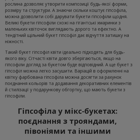
рослина дозволяє утворити композиції будь-якої форми,
розміру та структури. А знаючи скільки коштує гіпсофіла,
можна дозволити собі дарувати букети гіпсофіли щодня.
Великі букети гіпсофіли схожі на гігантські хмаринки з
маленьких квіточок виглядають дорого та ефектно. А
тендітний щільний букет гіпсофіл дає відчуття затишку на
ніжності.
Такий букет гіпсофіл квіти ідеально підходять для будь-
якого віку. Сітчасті квіти довго зберігаються, якщо на
гіпсофіли догляд за букетом буде відповідний. А ще букет з
гіпсофіл можна легко засушити. Варіацій в оформленні на
квітку фарбована гіпсофіла можна досягти за рахунок
поєднання кольорів та додавання декоративних елементів
й стилізації у подарункову обгортку, що мають букети з
гіпсофіли.
Гіпсофіла у мікс-букетах:
поєднання з трояндами,
півоніями та іншими