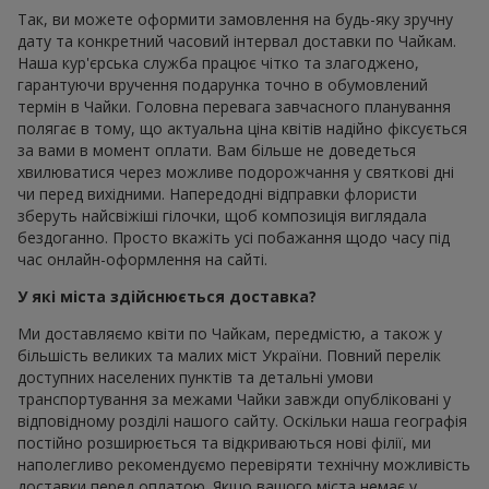
Так, ви можете оформити замовлення на будь-яку зручну
дату та конкретний часовий інтервал доставки по Чайкам.
Наша кур'єрська служба працює чітко та злагоджено,
гарантуючи вручення подарунка точно в обумовлений
термін в Чайки. Головна перевага завчасного планування
полягає в тому, що актуальна ціна квітів надійно фіксується
за вами в момент оплати. Вам більше не доведеться
хвилюватися через можливе подорожчання у святкові дні
чи перед вихідними. Напередодні відправки флористи
зберуть найсвіжіші гілочки, щоб композиція виглядала
бездоганно. Просто вкажіть усі побажання щодо часу під
час онлайн-оформлення на сайті.
У які міста здійснюється доставка?
Ми доставляємо квіти по Чайкам, передмістю, а також у
більшість великих та малих міст України. Повний перелік
доступних населених пунктів та детальні умови
транспортування за межами Чайки завжди опубліковані у
відповідному розділі нашого сайту. Оскільки наша географія
постійно розширюється та відкриваються нові філії, ми
наполегливо рекомендуємо перевіряти технічну можливість
доставки перед оплатою. Якщо вашого міста немає у