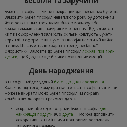
Весілля та заручини
Букет з гіпсофіл — чи не найкращий для весільних букетів.
Замовити букет гіпсофіл невеликого розміру доповнити
його розкішними трояндами білого кольору або
хризантемами стане найкращим рішенням. Від кількості
квітів і оформлення залежить скільки коштують букети
зоряний в оформленні. Букет з гіпсофіл весільний вийде
ніжним. Це саме те, що зараз в тренді весільної
флористики. Замовте до букет гіпсофіл
яскраві повітряні
кульки
, щоб додати ще більше позитивних емоцій.
День народження
З гіпсофіл вийде чудовий
букет до дня народження
.
Залежно від того, кому призначаються гіпсофіла квіти, ви
можете вибрати моно букет гіпсофіл чи яскраву
комбінацію. Флористи рекомендують:
яскравий або одноколірний букет гіпсофіл
для
найкращої подруги
або
друга
— можна доповнити
декоративні квіти іншими польовими рослинами
невеликого розміру;