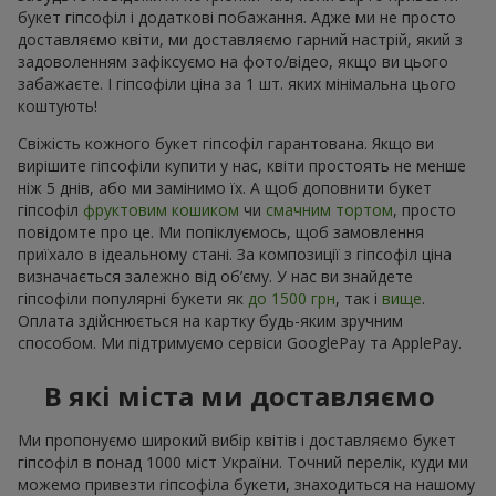
букет гіпсофіл і додаткові побажання. Адже ми не просто
доставляємо квіти, ми доставляємо гарний настрій, який з
задоволенням зафіксуємо на фото/відео, якщо ви цього
забажаєте. І гіпсофіли ціна за 1 шт. яких мінімальна цього
коштують!
Свіжість кожного букет гіпсофіл гарантована. Якщо ви
вирішите гіпсофіли купити у нас, квіти простоять не менше
ніж 5 днів, або ми замінимо їх. А щоб доповнити букет
гіпсофіл
фруктовим кошиком
чи
смачним тортом
, просто
повідомте про це. Ми попіклуємось, щоб замовлення
приїхало в ідеальному стані. За композиції з гіпсофіл ціна
визначається залежно від об’єму. У нас ви знайдете
гіпсофіли популярні букети як
до 1500 грн
, так і
вище
.
Оплата здійснюється на картку будь-яким зручним
способом. Ми підтримуємо сервіси GooglePay та ApplePay.
В які міста ми доставляємо
Ми пропонуємо широкий вибір квітів і доставляємо букет
гіпсофіл в понад 1000 міст України. Точний перелік, куди ми
можемо привезти гіпсофіла букети, знаходиться на нашому