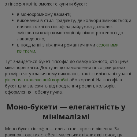
з гіпсофіл квітів зможете купити букет:
в монохромному варіанті;
виконаний в стилі градієнту, де кольори змінюються; а
наявність квітів гіпсофіла райдужна дозволяє
змінювати колір композиції від ніжно-рожевого до
лавандового;
в поєднанні з ніжними романтичними
сезонними
квітками
.
Тут знайдеться букет гіпсофіл до смаку кожного, хто цінує
мініатюрні квіти. Доступні до замовлення гіпсофіли різних
розмірів як у класичному виконанні, так і стилізовані сучасні
рішення в капелюшній коробці
або корзині. На гіпсофіла
букет ціна залежить від поєднання рослин, кольорів,
оформлення і обсягу пучка.
Моно-букети — елегантність у
мінімалізмі
Моно букет гіпсофіл — елегантне і просте рішення. За
рахунок товстих стебел і маленьких ніжних квіточок, ця