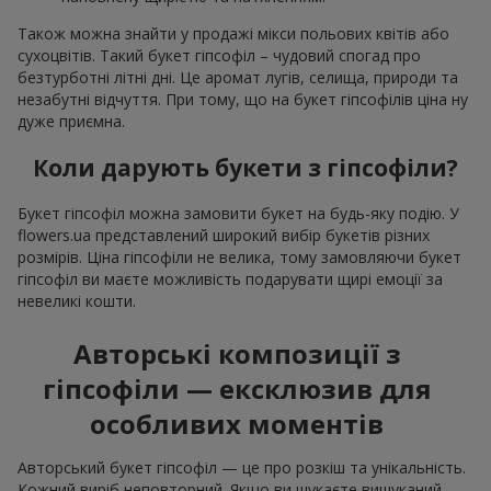
Також можна знайти у продажі мікси польових квітів або
сухоцвітів. Такий букет гіпсофіл – чудовий спогад про
безтурботні літні дні. Це аромат лугів, селища, природи та
незабутні відчуття. При тому, що на букет гіпсофілів ціна ну
дуже приємна.
Коли дарують букети з гіпсофіли?
Букет гіпсофіл можна замовити букет на будь-яку подію. У
flowers.ua представлений широкий вибір букетів різних
розмірів. Ціна гіпсофіли не велика, тому замовляючи букет
гіпсофіл ви маєте можливість подарувати щирі емоції за
невеликі кошти.
Авторські композиції з
гіпсофіли — ексклюзив для
особливих моментів
Авторський букет гіпсофіл — це про розкіш та унікальність.
Кожний виріб неповторний. Якщо ви шукаєте вишуканий