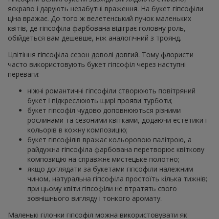
яскраво і дарують незабутні враження. На букет гіпсофіли
ціна вражає. До того ж велетенський пучок маленьких
квітів, де гіпсофіла фарбована відіграє головну роль,
обійдеться вам дешевше, ніж аналогічний з троянд.
Цвітіння гіпсофіла сезон доволі довгий. Тому флористи
часто використовують букет гіпсофіл через наступні
переваги:
ніжні романтичні гіпсофіли створюють повітряний
букет і підкреслюють щирі прояви турботи;
букет гіпсофіл чудово доповнюються різними
рослинами та сезоними квітками, додаючи естетики і
кольорів в кожну композицію;
букет гіпсофілів вражає кольоровою палітрою, а
райдужна гіпсофіла фарбована перетворює квіткову
композицію на справжнє мистецьке полотно;
якщо доглядати за букетами гіпсофіли належним
чином, натуральна гіпсофіла простоїть кілька тижнів;
при цьому квіти гіпсофіли не втратять свого
зовнішнього вигляду і тонкого аромату.
Маленькі гілочки гіпсофіл можна використовувати як