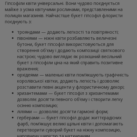
Гіпсофіли квіти універсальні. Вони чудово поєднується
майже з усіма квітучими рослинами, представленими на
полицях магазинів. Найчастіше букет гіпсофіл флористи
поєднують з:
трояндами — додають легкості та повітряності;
півоніями — ніжні квіти розбавляють величезні
бутони, букет гіпсофіл використовуються для
створення об'єму і додають композиції святкового
настрою; чудово виглядає як розкішний весільний
букет з гіпсофіли ціна на який справить позитивне
враження;
орхідеями — маленькі квіти пом’якшують графічність
королівської квітки, додають легкість і дозволяє
розставити певні акценти у флористичному декорі;
хризантемами — букет гіпсофіл з хризантемами
дозволяє досягти певного об’єму і створити легку
осінню композицію;
ліліями — дозволяє досягти гармонії форм;
герберами — букет гіпсофіл додає життєрадісних
фарб, пом’якшує великі щільні квіти і допомагають
перетворити суворий букет на ніжну композицію,
наповнену щирістю та натхненням.