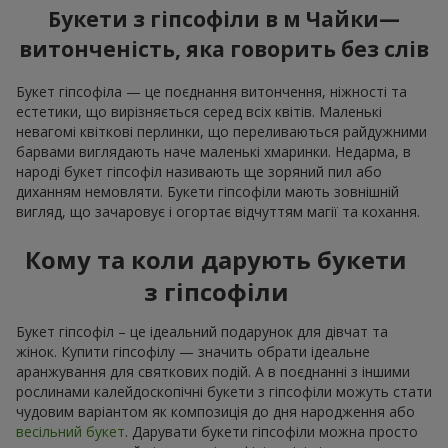
Букети з гіпсофіли в м Чайки—
витонченість, яка говорить без слів
Букет гіпсофіла — це поєднання витончення, ніжності та
естетики, що вирізняється серед всіх квітів. Маленькі
невагомі квіткові перлинки, що переливаються райдужними
барвами виглядають наче маленькі хмаринки. Недарма, в
народі букет гіпсофіл називають ще зоряний пил або
диханням немовляти. Букети гіпсофіли мають зовнішній
вигляд, що зачаровує і огортає відчуттям магії та кохання.
Кому та коли дарують букети
з гіпсофіли
Букет гіпсофіл – це ідеальний подарунок для дівчат та
жінок. Купити гіпсофілу — значить обрати ідеальне
аранжування для святкових подій. А в поєднанні з іншими
рослинами калейдоскопічні букети з гіпсофіли можуть стати
чудовим варіантом як композиція до дня народження або
весільний букет
. Дарувати букети гіпсофіли можна просто