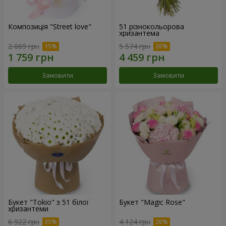
Композиція "Street love"
51 різнокольорова
хризантема
2 069 грн
5 574 грн
Замовити
Замовити
Букет "Tokio" з 51 білої
Букет "Magic Rose"
хризантеми
6 922 грн
4 124 грн