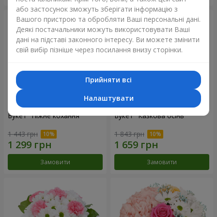
або застосунок зможуть зберігати інформацію з
Вашого пристрою та обробляти Ваші персональні дані.
Деякі постачальники можуть використовувати Ваші
дані на підставі законного інтересу. Ви можете змінити
свій вибір пізніше через посилання внизу сторінки.
Прийняти всі
Налаштувати
Букет "Ніжне кохання"
Букет "Казкова осінь"
1 443 грн
1 843 грн
Замовити
Замовити