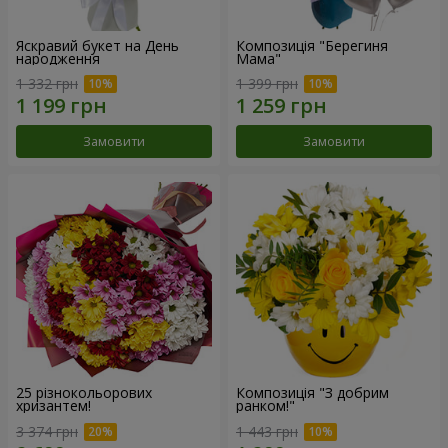
Яскравий букет на День
Композиція "Берегиня
народження
Мама"
1 332 грн
1 399 грн
Замовити
Замовити
25 різнокольорових
Композиція "З добрим
хризантем!
ранком!"
3 374 грн
1 443 грн