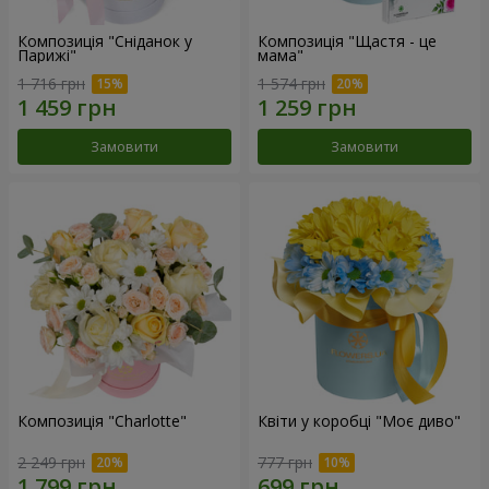
Композиція "Сніданок у
Композиція "Щастя - це
Парижі"
мама"
1 716 грн
1 574 грн
Замовити
Замовити
Композиція "Charlotte"
Квіти у коробці "Моє диво"
2 249 грн
777 грн