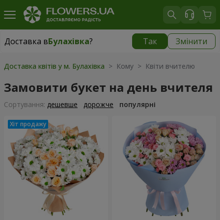
Доставка в
Булахівка
?
Так
Змінити
Доставка в
Булахівка
|
безкоштовно
Доставка квітів у м. Булахівка
> Кому > Квіти вчителю
Замовити букет на день вчителя
Сортування:
дешевше
дорожче
популярні