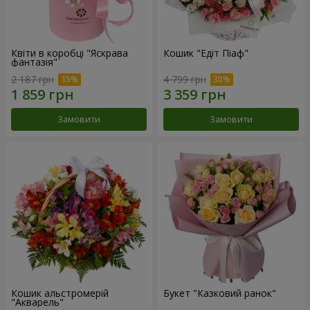
Квіти в коробці "Яскрава
Кошик "Едіт Піаф"
фантазія"
2 187 грн
4 799 грн
Замовити
Замовити
Кошик альстромерій
Букет "Казковий ранок"
"Акварель"