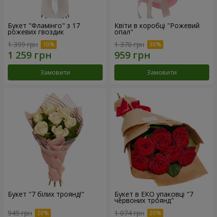
Букет "Фламінго" з 17
Квіти в коробці "Рожевий
рожевих гвоздик
опал"
1 399 грн
1 370 грн
Замовити
Замовити
Букет "7 білих троянд!"
Букет в ЕКО упаковці "7
червоних троянд"
949 грн
1 074 грн