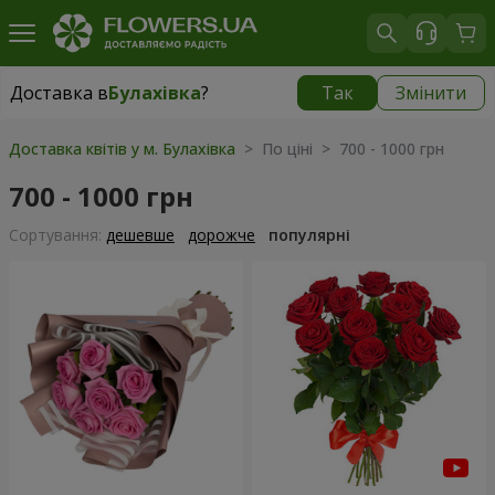
Доставка в
Булахівка
?
Так
Змінити
Доставка в
Булахівка
|
безкоштовно
Доставка квітів у м. Булахівка
> По ціні > 700 - 1000 грн
700 - 1000 грн
Сортування:
дешевше
дорожче
популярні