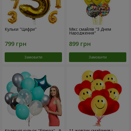
Кульки "Цифри"
Мікс смайлів "З Днем
Народження"
Замовити
Замовити
Колекція кульок "Бірюза" - 9
11 жовтих смайликів і