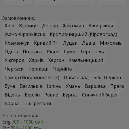
Замовлення в:
Київ
Вінниця
Дніпро
Житомир
Запоріжжя
Івано-Франківськ
Кропивницький (Кіровоград)
Кременчук
Кривий Ріг
Луцьк
Львів
Миколаїв
Одеса
Полтава
Рівне
Суми
Тернопіль
Ужгород
Харків
Херсон
Хмельницький
Черкаси
Чернівці
Чернігів
Самар (Новомосковськ)
Павлоград
Біла Церква
Буча
Васильків
Ірпінь
Умань
Варшава
Прага
Відень
Берлін
Ревне
Бургас
Сонячний берег
Варна
інші регіони
На інших мовах:
Eng:
700 - 1000 uah
Рус:
700 - 1000 грн