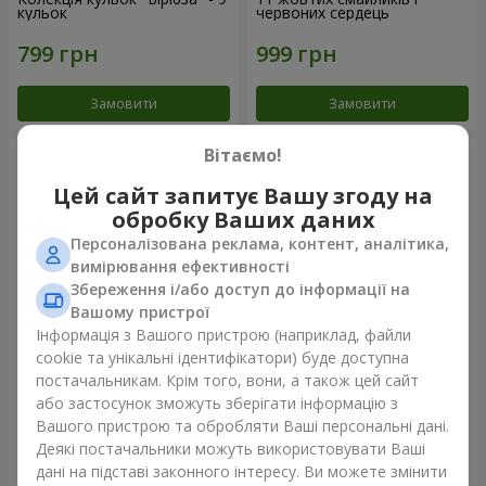
кульок
червоних сердець
Замовити
Замовити
Вітаємо!
Цей сайт запитує Вашу згоду на
обробку Ваших даних
Персоналізована реклама, контент, аналітика,
вимірювання ефективності
Збереження і/або доступ до інформації на
Вашому пристрої
Інформація з Вашого пристрою (наприклад, файли
cookie та унікальні ідентифікатори) буде доступна
Фонтан куль "Небо"
Фонтан куль "Рожеве
постачальникам. Крім того, вони, а також цей сайт
золото"
або застосунок зможуть зберігати інформацію з
Вашого пристрою та обробляти Ваші персональні дані.
Деякі постачальники можуть використовувати Ваші
дані на підставі законного інтересу. Ви можете змінити
Замовити
Замовити