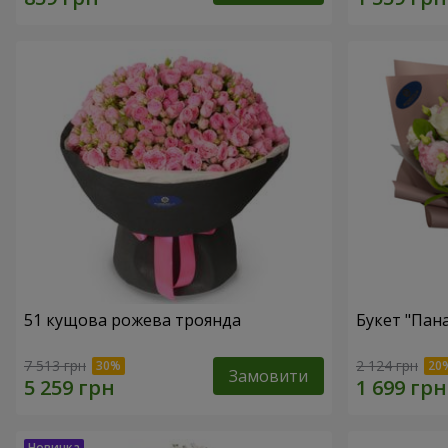
51 кущова рожева троянда
Букет "Пан
7 513 грн
2 124 грн
Замовити