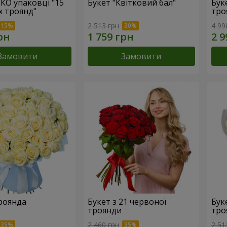
ЕКО упаковці "15
Букет "Квітковий бал"
Бук
х троянд"
тро
2 513 грн
4 99
Замовити
Замовити
троянда
Букет з 21 червоної
Буке
троянди
тро
2 460 грн
2 51