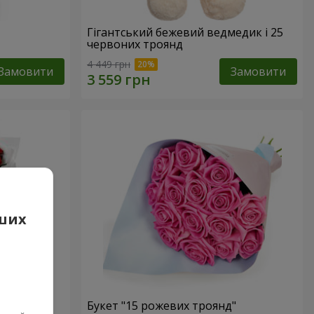
Гігантський бежевий ведмедик і 25
червоних троянд
4 449 грн
Замовити
Замовити
аших
 троянд
Букет "15 рожевих троянд"