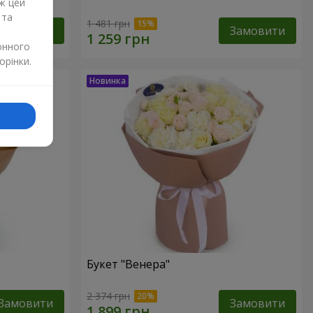
ж цей
 та
1 481 грн
Замовити
Замовити
онного
орінки.
Букет "Венера"
2 374 грн
Замовити
Замовити