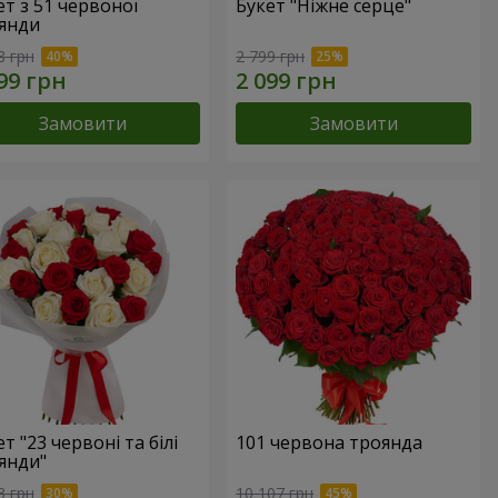
ет з 51 червоної
Букет "Ніжне серце"
янди
8 грн
2 799 грн
Замовити
Замовити
т "23 червоні та білі
101 червона троянда
янди"
3 грн
10 107 грн