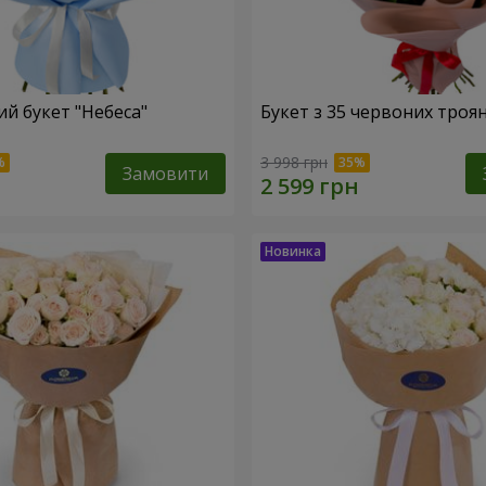
й букет "Небеса"
Букет з 35 червоних троя
3 998 грн
Замовити