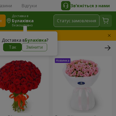
газини
Відгуки
Зв’яжіться з нами
Доставка в
и
Булахівка
Статус замовлення
безкоштовно
амінимо букет
Доставка в
Булахівка
?
Так
Змінити