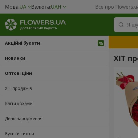
Мова:
UA
Валюта:
UAH
Все про Flowers.u
Акційні букети
ХІТ пр
Новинки
Оптові ціни
ХІТ продажів
Квіти коханій
День народження
Букети тижня