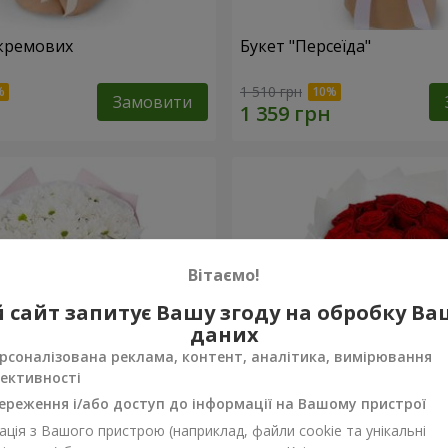
кремових
Букет "Персеїда"
1 510 грн
Замовити
Вітаємо!
 сайт запитує Вашу згоду на обробку В
даних
рсоналізована реклама, контент, аналітика, вимірювання
ективності
ереження і/або доступ до інформації на Вашому пристрої
ція з Вашого пристрою (наприклад, файли cookie та унікальні
вих хризантем
Монобукет з 11 червоних