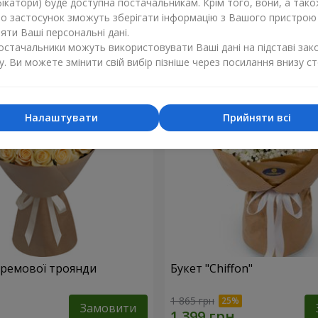
ікатори) буде доступна постачальникам. Крім того, вони, а тако
бо застосунок зможуть зберігати інформацію з Вашого пристрою
1 374 грн
Замовити
ти Ваші персональні дані.
постачальники можуть використовувати Ваші дані на підставі зак
у. Ви можете змінити свій вибір пізніше через посилання внизу ст
Налаштувати
Прийняти всі
 кремової троянди
Букет "Chiffon"
1 865 грн
Замовити