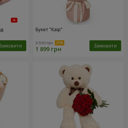
нд
Букет "Каїр"
2 532 грн
Замовити
Замовити