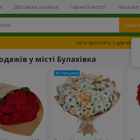
a
Доставка і оплата
Гарантії якості
Наші ма
Знайт
Квіти простоять 5 днів або з
одажів у місті Булахівка