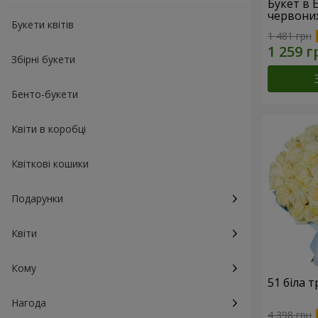
Букет в 
червони
Букети квітів
1 481 грн
Збірні букети
Бенто-букети
Квіти в коробці
Квіткові кошики
Подарунки
Квіти
Кому
51 біла 
Нагода
4 398 грн