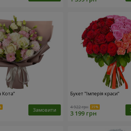
а Кота"
Букет "Імперія краси"
4 922 грн
Замовити