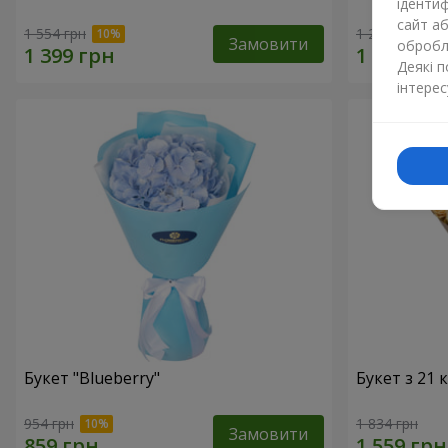
ідентиф
сайт а
1 554 грн
1 293 грн
Замовити
обробля
Деякі 
інтерес
Букет "Blueberry"
Букет з 21
954 грн
1 834 грн
Замовити