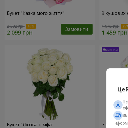
Букет "Казка мого життя"
9 кущових 
2 332 грн
1 945 грн
Замовити
Цей
Пе
еф
Зб
Інформа
Букет "Лісова німфа"
7 ромашко