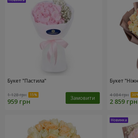
Букет "Пастила"
Букет "Ніжн
1 128 грн
4 084 грн
Замовити