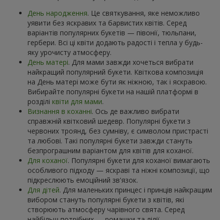
День народження
. Це святкування, яке неможливо
уявити без яскравих та барвистих квітів. Серед
варіантів популярних букетів — півонії, тюльпани,
гербери. Всі ці квіти додають радості і тепла у будь-
яку урочисту атмосферу.
День матері
. Для мами завжди хочеться вибрати
найкращий популярний букети. Квіткова композиція
на День матері може бути як ніжною, так і яскравою.
Вибирайте популярні букети на нашій платформі в
розділі
квіти для мами
.
Визнання в коханні
. Ось де важливо вибрати
справжній квітковий шедевр. Популярні букети з
червоних троянд, без сумніву, є символом пристрасті
та любові. Такі популярні букети завжди стануть
безпрограшним варіантом для квітів для коханої.
Для коханої
. Популярні букети для коханої вимагають
особливого підходу — яскраві та ніжні композиції, що
підкреслюють емоційний зв'язок.
Для дітей
. Для маленьких принцес і принців найкращим
вибором стануть популярні букети з квітів, які
створюють атмосферу чарівного свята. Серед
найбільш потрібних — ромашки та лілії.