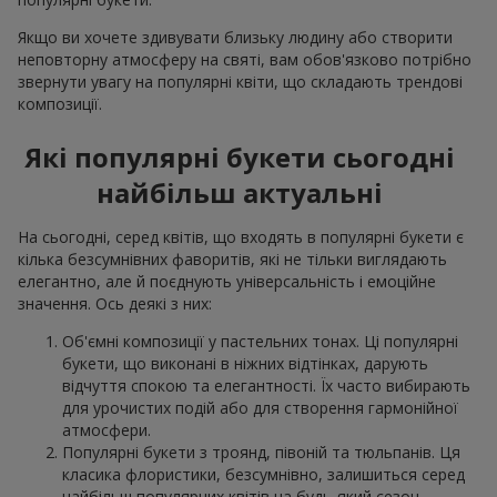
Якщо ви хочете здивувати близьку людину або створити
неповторну атмосферу на святі, вам обов'язково потрібно
звернути увагу на популярні квіти, що складають трендові
композиції.
Які популярні букети сьогодні
найбільш актуальні
На сьогодні, серед квітів, що входять в популярні букети є
кілька безсумнівних фаворитів, які не тільки виглядають
елегантно, але й поєднують універсальність і емоційне
значення. Ось деякі з них:
Об'ємні композиції у пастельних тонах. Ці популярні
букети, що виконані в ніжних відтінках, дарують
відчуття спокою та елегантності. Їх часто вибирають
для урочистих подій або для створення гармонійної
атмосфери.
Популярні букети з троянд, півоній та тюльпанів. Ця
класика флористики, безсумнівно, залишиться серед
найбільш популярних квітів на будь-який сезон.