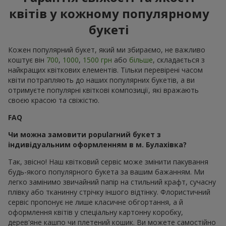
квітів у кожному популярному
букеті
Кожен популярний букет, який ми збираємо, не важливо
коштує він
700
,
1000
,
1500 грн
або
більше
, складається з
найкращих квіткових елементів. Тільки перевірені часом
квіти потрапляють до наших популярних букетів, а ви
отримуєте популярні квіткові композиції, які вражають
своєю красою та свіжістю.
FAQ
Чи можна замовити popularний букет з
індивідуальним оформленням в м. Булахівка?
Так, звісно! Наш квітковий сервіс може змінити пакування
будь-якого популярного букета за вашим бажанням. Ми
легко замінимо звичайний папір на стильний крафт, сучасну
плівку або тканинну стрічку іншого відтінку. Флористичний
сервіс пропонує не лише класичне обгортання, а й
оформлення квітів у спеціальну картонну коробку,
дерев'яне кашпо чи плетений кошик. Ви можете самостійно