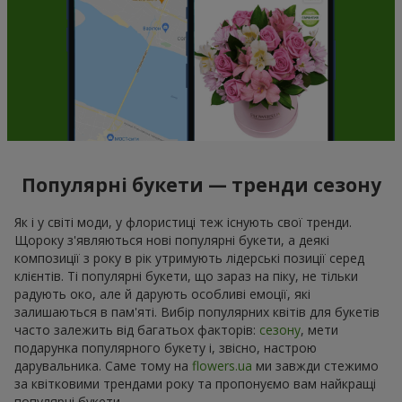
Популярні букети — тренди сезону
Як і у світі моди, у флористиці теж існують свої тренди.
Щороку з'являються нові популярні букети, а деякі
композиції з року в рік утримують лідерські позиції серед
клієнтів. Ті популярні букети, що зараз на піку, не тільки
радують око, але й дарують особливі емоції, які
залишаються в пам'яті. Вибір популярних квітів для букетів
часто залежить від багатьох факторів:
сезону
, мети
подарунка популярного букету і, звісно, настрою
дарувальника. Саме тому на
flowers.ua
ми завжди стежимо
за квітковими трендами року та пропонуємо вам найкращі
популярні букети.