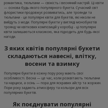
романтика, тюльпани — свіжість і весняний настрій. Ці квіти
— основа будь-якого популярного букета. Сучасний світ
флористики продовжує розвиватись, але троянди та
тюльпани - це популярні квіти для букетів, які ніколи не
вийдуть з моди. Популярні букети у вигляді монобукетів
троянд чи квіткових композицій у коробці - ці популярні
квіти залишаються класикою, яка підходить для будь-якої
нагоди.
З яких квітів популярні букети
складаються навесні, влітку,
восени та взимку
Популярні букети в кожну пору року мають свої
особливості. Весна — це час, коли розквітають тюльпани
та нарциси, а осінь — пора для яскравих айстр та жоржин.
Пори року задають атмосферу та кольори для всіх
популярних букетів.
Як поєднувати популярні