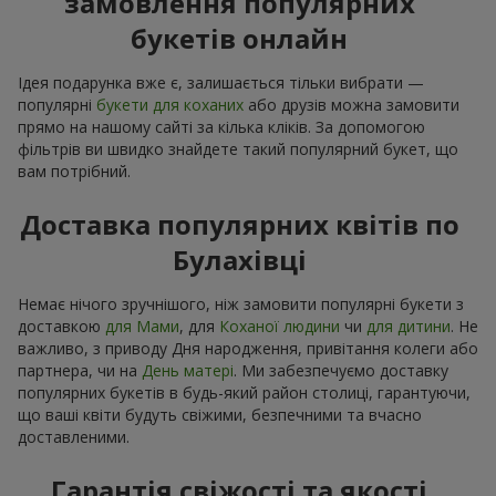
замовлення популярних
букетів онлайн
Ідея подарунка вже є, залишається тільки вибрати —
популярні
букети для коханих
або друзів можна замовити
прямо на нашому сайті за кілька кліків. За допомогою
фільтрів ви швидко знайдете такий популярний букет, що
вам потрібний.
Доставка популярних квітів по
Булахівці
Немає нічого зручнішого, ніж замовити популярні букети з
доставкою
для Мами
, для
Коханої людини
чи
для дитини
. Не
важливо, з приводу Дня народження, привітання колеги або
партнера, чи на
День матері
. Ми забезпечуємо доставку
популярних букетів в будь-який район столиці, гарантуючи,
що ваші квіти будуть свіжими, безпечними та вчасно
доставленими.
Гарантія свіжості та якості