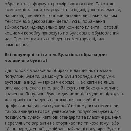
обрати колір, форму та розмір такої основи. Також до
композиції за запитом додаються індивідуальні елементи,
наприклад, дерев’яні топпери, вітальні листівки з вашим
текстом або декоративні деталі. Усі ці побажання
збираються індивідуально для кожного клієнта. Готовий
кошик чи коробку привезуть по Булахівці в обумовлений
час. Просто вкажіть свої ідеї в коментарях під час
замовлення.
Які популярні квіти в м. Булахівка обрати для
чоловічого букета?
Для чоловіків зазвичай обирають лаконічні, стримані
популярні букети. Це можуть бути троянди, антуріуми,
еустоми, а іноді — і іриси чи орхідеї. Такі квіти не лише
виглядають елегантно, але й несуть глибоке символічне
значення. Популярні букети для чоловіків чудово підходять
для привітань на день народження, ювілей або
профессиональні святкування. У нашому асортименті ви
також знайдете готові універсальні популярні букети, які
поєднують сучасні квіткові стандарти та класичні рішення.
Перегляньте варіанти на сторінках "Квіти коханому" або
"День народження", де зібрані найкращі популярні букети