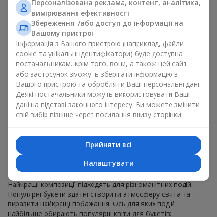
Персоналізована реклама, контент, аналітика,
для будь-якого віку і статі, а їх склад можна
вимірювання ефективності
адаптувати під будь-який захід.
Масові квіткові уподобання. Півонії, тюльпани,
Збереження і/або доступ до інформації на
ромашки — популярні букети, що залишаються
Вашому пристрої
привабливими для покупців. Вони не тільки мають
Інформація з Вашого пристрою (наприклад, файли
чудовий вигляд. Такі популярні букети відображають
cookie та унікальні ідентифікатори) буде доступна
атмосферу свіжості та природної краси.
постачальникам. Крім того, вони, а також цей сайт
або застосунок зможуть зберігати інформацію з
Популярні квіти для букетів часто змінюються залежно від
Вашого пристрою та обробляти Ваші персональні дані.
пори року, але ці класичні популярні букети завжди
Деякі постачальники можуть використовувати Ваші
залишаються в списку тих що мають найбільший попит.
дані на підставі законного інтересу. Ви можете змінити
Якщо ви хочете бути впевненими у своєму виборі,
свій вибір пізніше через посилання внизу сторінки.
звертайтесь до цих перевірених часом популярних квітів.
Для яких подій в м. Булахівка
Прийняти всі
обирають популярні букети
Налаштувати
Що важливо пам’ятати, обираючи популярні букети?
Найкращі композиції підходять для різноманітних подій.
Популярні букети здатні створити атмосферу свята та
виразити найкращі побажання. Ось для яких подій
найбільше обирають популярні квіти для букетів: