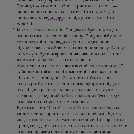
Троянди — символ любові і пристрасті, півонії —
ідеальне поєднання елегантності та ніжності, а
тюльпани завжди дарують відчуття свіжості та
радості.
Мікси з
сезонних квітів
. Популярні букети можуть
змінюватись залежно від сезону. Популярні букети з
сезонних квітів, завжди актуальні, адже вони
підкреслюють особливості кожної пори року. Влітку
це можуть бути яскраві соняшники, восени — теплі
жоржини, а навесні — ніжні гіацинти.
Аранжування в капелюшних коробках та кошиках. Такі
найпоширеніші квіткові композиції виглядають не
тільки естетично, але й практично. Окрім того,
популярні букети в елегантному оформленні дуже
зручні для транспортування і виглядають дуже
стильно. Це чудовий вибір популярних букетів для
подарунків на будь-які святкування.
Букети в стилі "бохо" та еко. Кожен рік все більше
людей обирає прості, але стильні популярні букети,
які утворюються з елементів природи. Це справжній
тренд серед тих, хто хоче піти від класики та зробити
подарунок, який відрізняється від традиційних