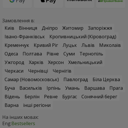
Замовлення в:
Київ
Вінниця
Дніпро
Житомир
Запоріжжя
Івано-Франківськ
Кропивницький (Кіровоград)
Кременчук
Кривий Ріг
Луцьк
Львів
Миколаїв
Одеса
Полтава
Рівне
Суми
Тернопіль
Ужгород
Харків
Херсон
Хмельницький
Черкаси
Чернівці
Чернігів
Самар (Новомосковськ)
Павлоград
Біла Церква
Буча
Васильків
Ірпінь
Умань
Варшава
Прага
Відень
Берлін
Ревне
Бургас
Сонячний берег
Варна
інші регіони
На інших мовах:
Eng:
Bestsellers