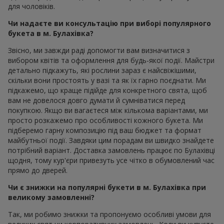
для чоловіків.
Чи надаєте ви консультацію при виборі популярного
букета в м. Булахівка?
Звісно, ми завжди раді допомогти вам визначитися з
вибором квітів та оформлення для будь-якої події. Майстри
детально підкажуть, які рослини зараз є найсвіжішими,
скільки вони простоять у вазі та як їх гарно поєднати. Ми
підкажемо, що краще підійде для конкретного свята, щоб
вам не довелося довго думати й сумніватися перед
покупкою. Якщо ви вагаєтеся між кількома варіантами, ми
просто розкажемо про особливості кожного букета. Ми
підберемо гарну композицію під ваш бюджет та формат
майбутньої події. Завдяки цим порадам ви швидко знайдете
потрібний варіант. Доставка замовлень працює по Булахівці
щодня, тому кур'єри привезуть усе чітко в обумовлений час
прямо до дверей.
Чи є знижки на популярні букети в м. Булахівка при
великому замовленні?
Так, ми робимо знижки та пропонуємо особливі умови для