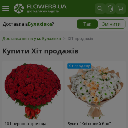
Доставка в
Булахівка
?
Так
Змінити
Доставка в
Булахівка
|
безкоштовно
Доставка квітів у м. Булахівка
> ХІТ продажів
Купити Хіт продажів
101 червона троянда
Букет "Квітковий бал"