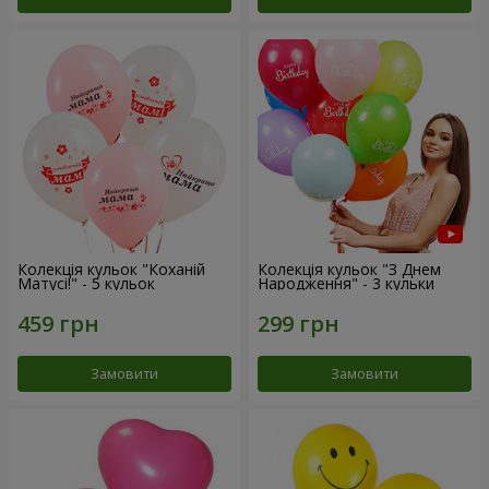
Колекція кульок "Коханій
Колекція кульок "З Днем
Матусі!" - 5 кульок
Народження" - 3 кульки
Замовити
Замовити