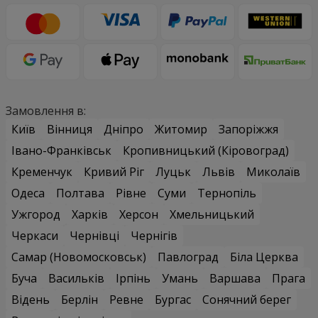
Замовлення в:
Київ
Вінниця
Дніпро
Житомир
Запоріжжя
Івано-Франківськ
Кропивницький (Кіровоград)
Кременчук
Кривий Ріг
Луцьк
Львів
Миколаїв
Одеса
Полтава
Рівне
Суми
Тернопіль
Ужгород
Харків
Херсон
Хмельницький
Черкаси
Чернівці
Чернігів
Самар (Новомосковськ)
Павлоград
Біла Церква
Буча
Васильків
Ірпінь
Умань
Варшава
Прага
Відень
Берлін
Ревне
Бургас
Сонячний берег