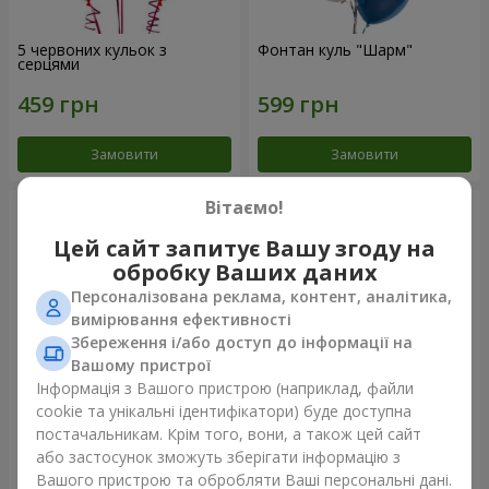
5 червоних кульок з
Фонтан куль "Шарм"
серцями
Замовити
Замовити
Вітаємо!
Цей сайт запитує Вашу згоду на
обробку Ваших даних
Персоналізована реклама, контент, аналітика,
вимірювання ефективності
Збереження і/або доступ до інформації на
Вашому пристрої
Інформація з Вашого пристрою (наприклад, файли
cookie та унікальні ідентифікатори) буде доступна
Кулька "Я тебе кохаю"
Фонтан куль “Polar Lights”
постачальникам. Крім того, вони, а також цей сайт
або застосунок зможуть зберігати інформацію з
Вашого пристрою та обробляти Ваші персональні дані.