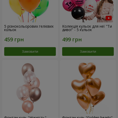
5 різнокольорових гелієвих
Колекція кульок для неї "Ти
кульок
диво!" - 5 кульок
Замовити
Замовити
Фонтан куль "Ніжність"
Фонтан куль “Golden hearts”