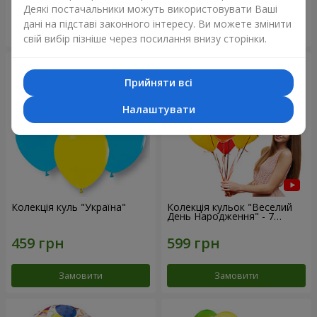
Деякі постачальники можуть використовувати Ваші
дані на підставі законного інтересу. Ви можете змінити
Замовити
Замовити
свій вибір пізніше через посилання внизу сторінки.
Прийняти всі
Налаштувати
Колекція куль "Україна"
Колекція кульок "Веселий
День Народження" - 7
кульок
Замовити
Замовити