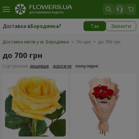
Доставка в
Бородянка
?
Так
Змінити
Доставка в
Бородянка
|
безкоштовно
Доставка квітів у м. Бородянка
> По ціні > до 700 грн
до 700 грн
Сортування:
дешевше
дорожче
популярні