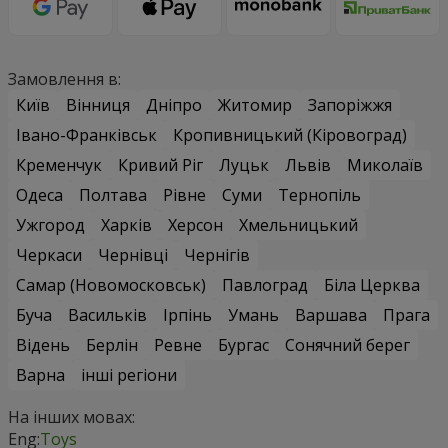
Замовлення в:
Київ
Вінниця
Дніпро
Житомир
Запоріжжя
Івано-Франківськ
Кропивницький (Кіровоград)
Кременчук
Кривий Ріг
Луцьк
Львів
Миколаїв
Одеса
Полтава
Рівне
Суми
Тернопіль
Ужгород
Харків
Херсон
Хмельницький
Черкаси
Чернівці
Чернігів
Самар (Новомосковськ)
Павлоград
Біла Церква
Буча
Васильків
Ірпінь
Умань
Варшава
Прага
Відень
Берлін
Ревне
Бургас
Сонячний берег
Варна
інші регіони
На інших мовах:
Eng:
Toys