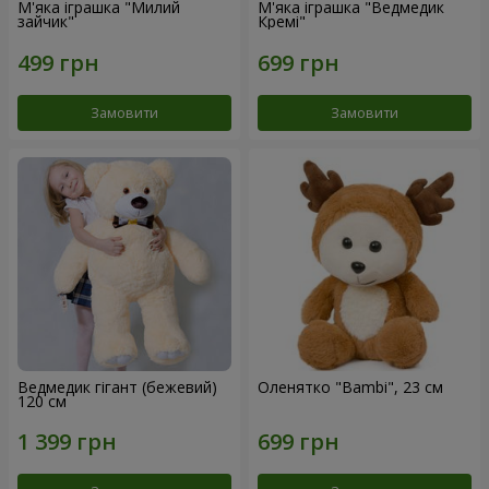
М'яка іграшка "Милий
М'яка іграшка "Ведмедик
зайчик"
Кремі"
Замовити
Замовити
Ведмедик гігант (бежевий)
Оленятко "Bambi", 23 см
120 см