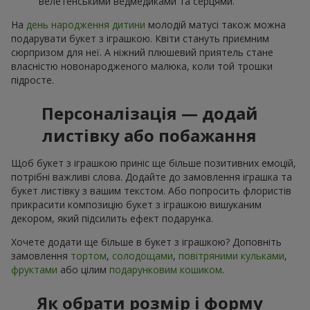
велетенськими ведмедиками та серцями.
На
день народження дитини
молодій матусі також можна
подарувати букет з іграшкою. Квіти стануть приємним
сюрпризом для неї. А ніжний плюшевий приятель стане
власністю новонародженого малюка, коли той трошки
підросте.
Персоналізація — додай
листівку або побажання
Щоб букет з іграшкою приніс ще більше позитивних емоцій,
потрібні важливі слова. Додайте до замовлення іграшка та
букет листівку з вашим текстом. Або попросить флористів
прикрасити композицію букет з іграшкою вишуканим
декором, який підсилить ефект подарунка.
Хочете додати ще більше в букет з іграшкою? Доповніть
замовлення
тортом
,
солодощами
,
повітряними кульками
,
фруктами
або цілим
подарунковим кошиком
.
Як обрати розмір і форму