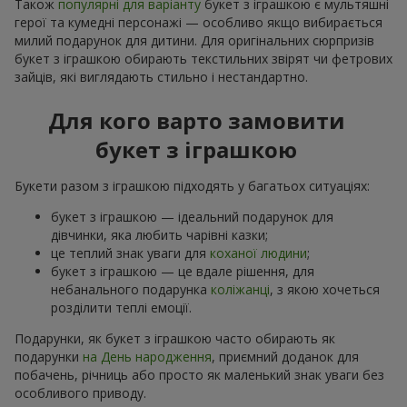
Також
популярні для варіанту
букет з іграшкою є мультяшні
герої та кумедні персонажі — особливо якщо вибирається
милий подарунок для дитини. Для оригінальних сюрпризів
букет з іграшкою обирають текстильних звірят чи фетрових
зайців, які виглядають стильно і нестандартно.
Для кого варто замовити
букет з іграшкою
Букети разом з іграшкою підходять у багатьох ситуаціях:
букет з іграшкою — ідеальний подарунок для
дівчинки, яка любить чарівні казки;
це теплий знак уваги для
коханої людини
;
букет з іграшкою — це вдале рішення, для
небанального подарунка
коліжанці
, з якою хочеться
розділити теплі емоції.
Подарунки, як букет з іграшкою часто обирають як
подарунки
на День народження
, приємний доданок для
побачень, річниць або просто як маленький знак уваги без
особливого приводу.