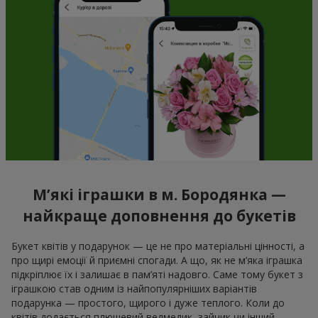
М’які іграшки в м. Бородянка —
найкраще доповнення до букетів
Букет квітів у подарунок — це не про матеріальні цінності, а
про щирі емоції й приємні спогади. А що, як не м’яка іграшка
підкріплює їх і залишає в пам’яті надовго. Саме тому букет з
іграшкою став одним із найпопулярніших варіантів
подарунка — простого, щирого і дуже теплого. Коли до
квітів додається плюшевий ведмедик, зайчик чи інший