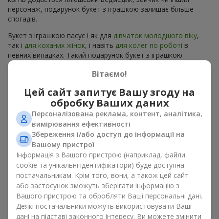
персонаж, подарунок букет з іграшкою залишає більше
спогадів.
Букет з іграшкою пасує і як для
дівчаток молодшого віку
,
так і
для коханих жінок
, і навіть
для колег по роботі
в
певних випадках. Такий подарунок букет з іграшкою
підкреслює щиру турботу, затишок та бажання зробити
Вітаємо!
людині приємно. На
flowers.ua
можна знайти різноманітні
пропозиції на будь-який смак та бюджет, щоб зробити
Цей сайт запитує Вашу згоду на
подарунок в м. Бородянка незабутнім.
обробку Ваших даних
Персоналізована реклама, контент, аналітика,
Як м’яка іграшка підкреслює
вимірювання ефективності
емоції разом із квітами
Збереження і/або доступ до інформації на
Вашому пристрої
Букет з іграшкою — універсальне і завжди влучне рішення.
Інформація з Вашого пристрою (наприклад, файли
Таке поєднання подвоює емоції та дає можливість
cookie та унікальні ідентифікатори) буде доступна
оновлювати їх в пам’яті, кожен раз, коли плюшевий
постачальникам. Крім того, вони, а також цей сайт
приятель потрапляє у поле зору Разом букет з іграшкою
або застосунок зможуть зберігати інформацію з
працюють ідеально. Квіти та іграшка створюють баланс між
Вашого пристрою та обробляти Ваші персональні дані.
красою і ніжністю, а ще залишають приємний подарунок на
Деякі постачальники можуть використовувати Ваші
довгі роки.
дані на підставі законного інтересу. Ви можете змінити