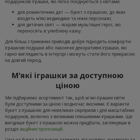
подарункові іграшки, які легко поєднуються з квітами:
для романтичних дат — букет з іграшкою, до яких
входять м’які ведмедики та ніжні персонажі;
для дитячих свят — яскраві мультяшні герої, які
переносять в улюблену казку.
Для більш стриманих приводів добре підходять комфортні
іграшкові подушки або лаконічні декоративні іграшки, які
гарно виглядають в інтер’єрі і можуть стати його прикрасою
на довгий період.
М’які іграшки за доступною
ціною
Ми підбираємо асортимент так, щоб м`які іграшки квіти
були доступними за ціною і водночас якісними. Є варіанти
букет з іграшкою для невеликих сюрпризів і для масштабних
подарунків, включно з великими плюшевими іграшками. Ще
вигідніше букет з іграшкою можна придбати, заглянувши в
розділ
акційних пропозицій
.
Ціна на букет з іграшкою залежить від розміру, матеріалу та