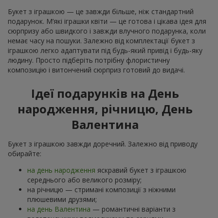
Букет з іграшкою — це завжди більше, ніж стандартний
подарунок. М’які іграшки квіти — це готова і цікава ідея для
сюрпризу або швидкого і завжди влучного подарунка, коли
немає часу на пошуки. Залежно від комплектації букет з
іграшкою легко адаптувати під будь-який привід і будь-яку
людину. Просто підберіть потрібну флористичну
композицію і витончений сюрприз готовий до видачі.
Ідеї подарунків на День
народження, річницю, День
Валентина
Букет з іграшкою завжди доречний. Залежно від приводу
обирайте:
на день народження
яскравий букет з іграшкою
середнього або великого розміру;
на річницю — стримані композиції з ніжними
плюшевими друзями;
на день Валентина
— романтичні варіанти з