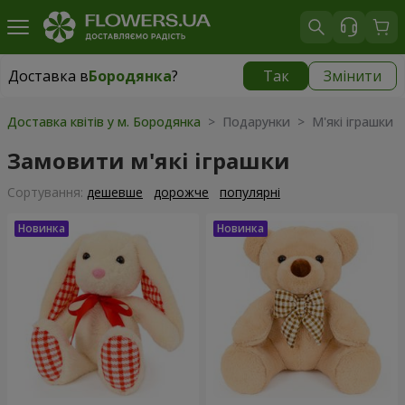
Доставка в
Бородянка
?
Так
Змінити
Доставка в
Бородянка
|
безкоштовно
Доставка квітів у м. Бородянка
> Подарунки > М'які іграшки
Замовити м'які іграшки
Сортування:
дешевше
дорожче
популярні