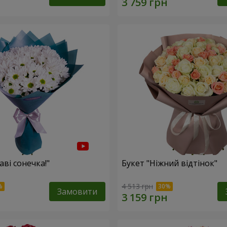
аві сонечка!"
Букет "Ніжний відтінок"
4 513 грн
Замовити