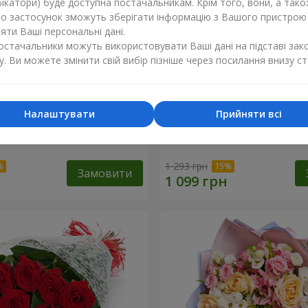
ікатори) буде доступна постачальникам. Крім того, вони, а тако
бо застосунок зможуть зберігати інформацію з Вашого пристрою
ти Ваші персональні дані.
постачальники можуть використовувати Ваші дані на підставі зак
у. Ви можете змінити свій вибір пізніше через посилання внизу ст
Налаштувати
Прийняти всі
ваті від тебе!"
11 червоних троянд
1 293 грн
Замовити