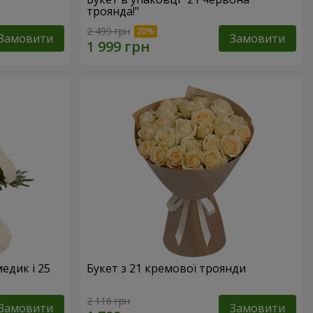
троянда!"
2 499 грн
Замовити
Замовити
едик і 25
Букет з 21 кремової троянди
2 116 грн
Замовити
Замовити