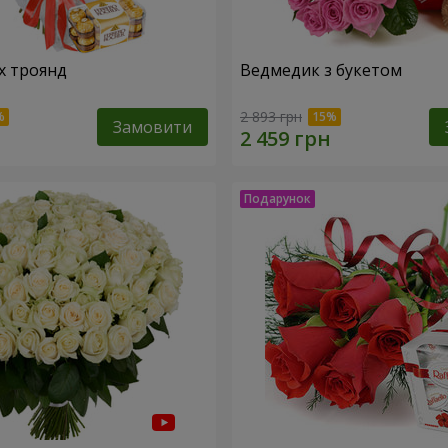
х троянд
Ведмедик з букетом
2 893 грн
Замовити