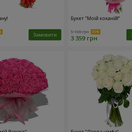
ану!
Букет "Моїй коханій!"
5 168 грн
Замовити
мій Всесвіт"
Букет "Лісова німфа"