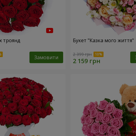
х троянд
Букет "Казка мого життя"
2 399 грн
Замовити