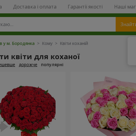
a
Доставка і оплата
Гарантії якості
Наші ма
Знайт
ів у м. Бородянка
> Кому > Квіти коханій
и квіти для коханої
ешевше
дорожче
популярні