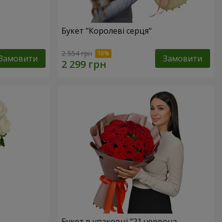
Букет "Королеві серця"
2 554 грн
Замовити
Замовити
Букет в упаковці "21 червона