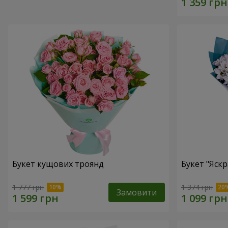
Букет кущових троянд
Букет "Яскр
1 777 грн
1 374 грн
Замовити