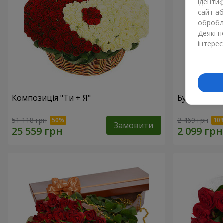
ідентиф
сайт а
обробля
Деякі 
інтерес
Композиція "Ти + Я"
Букет "У зах
51 118 грн
2 469 грн
Замовити