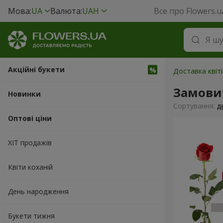
Мова:
UA
Валюта:
UAH
Все про Flowers.u
Акційні букети
Доставка квіт
Замовит
Новинки
Сортування:
д
Оптові ціни
ХІТ продажів
Квіти коханій
День народження
Букети тижня