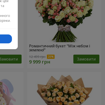
ж цей
 та
онного
орінки.
Романтичний букет "Між небом і
землею!"
12 499 грн
Замовити
Замовити