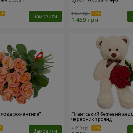
1 621 грн
Замовити
алова романтика"
Гігантський бежевий ведм
червоних троянд
4 699 грн
Замовити