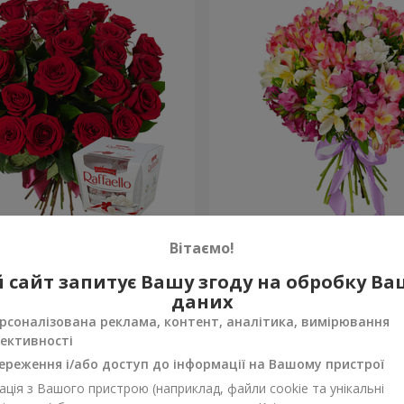
ень народження, з
Букет "Казка для двох!"
Вітаємо!
1 510 грн
 сайт запитує Вашу згоду на обробку В
Замовити
даних
рсоналізована реклама, контент, аналітика, вимірювання
ективності
ереження і/або доступ до інформації на Вашому пристрої
ція з Вашого пристрою (наприклад, файли cookie та унікальні