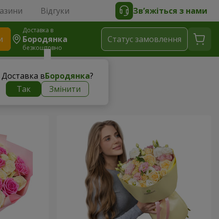
газини
Відгуки
Зв’яжіться з нами
Доставка в
и
Бородянка
Статус замовлення
безкоштовно
Доставка в
Бородянка
?
Так
Змінити