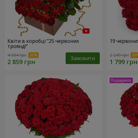
Квіти в коробці "25 червоних
19 червони
троянд!"
4 084 грн
2 249 грн
Замовити