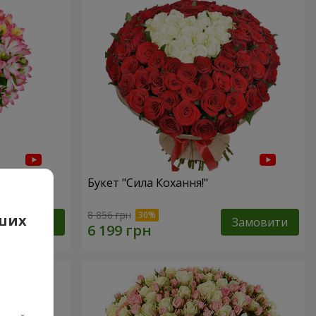
Букет "Сила Кохання!"
8 856 грн
аших
Замовити
Замовити