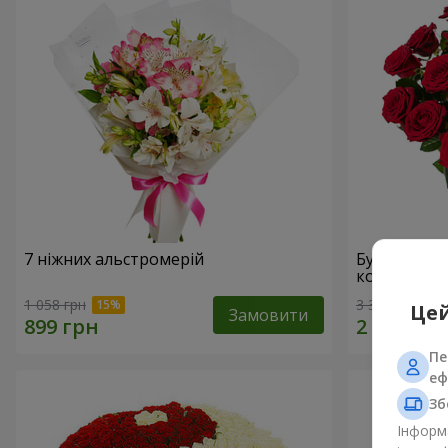
7 ніжних альстромерій
Букет "У Д
коханням!"
1 058 грн
3 322 грн
Цей
Замовити
Пе
еф
Зб
Інформа