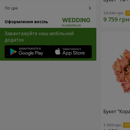
По ціні
13 941 грн
Оформлення весіль
Завантажуйте наш мобільний
додаток
Букет "Кор
1 599 грн