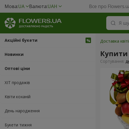
Мова:
UA
Валюта:
UAH
Все про Flowers.u
Акційні букети
Доставка квіт
Купити
Новинки
Сортування:
д
Оптові ціни
ХІТ продажів
Квіти коханій
День народження
Букети тижня