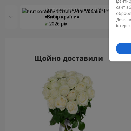
ідентиф
сайт а
Доставка квітів року в Україні
обробля
«Вибір країни»
Деякі 
2026 рік
інтерес
Щойно доставили