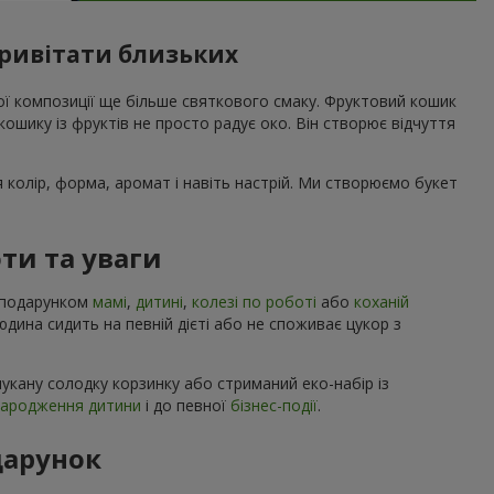
привітати близьких
вої композиції ще більше святкового смаку. Фруктовий кошик
ошику із фруктів не просто радує око. Він створює відчуття
я колір, форма, аромат і навіть настрій. Ми створюємо букет
ти та уваги
м подарунком
мамі
,
дитині
,
колезі по роботі
або
коханій
людина сидить на певній дієті або не споживає цукор з
укану солодку корзинку або стриманий еко-набір із
народження дитини
і до певної
бізнес-події
.
дарунок