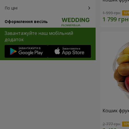
По ціні
1 999 грн
Оформлення весіль
Завантажуйте наш мобільний
додаток
Кошик фрук
2 777 грн