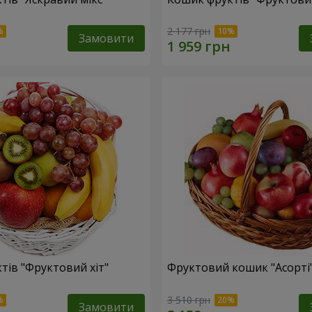
2 177 грн
Замовити
тів "Фруктовий хiт"
Фруктовий кошик "Асорті
3 510 грн
Замовити