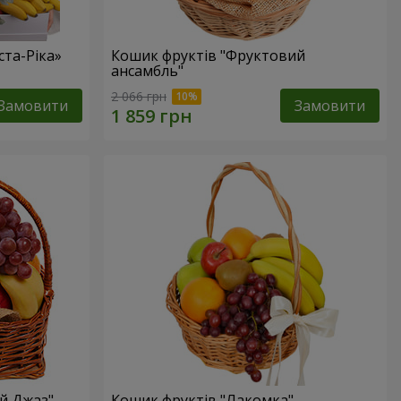
та-Ріка»
Кошик фруктів "Фруктовий
ансамбль"
2 066 грн
Замовити
Замовити
й Джаз"
Кошик фруктів "Лакомка"