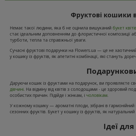
Фруктові кошики в
Немає такої людини, яка б не оцінила вишуканий
букет квіті
стає ідеальним доповненням до флористичної композиції або
турботи, тепла та справжньої уваги.
Сучасні фруктові подарунки на Flowers.ua — це не хаотичний
у кошику із фруктів, як апетитні комбінації, які стануть дор
Подарункови
Даруючи кошик із фруктами на подарунок, ви проявляєте св
дівчині
. На відміну від квітів з солодощами - це здоровий п
особистих причин. Підійде і жінкам, і
чоловікам
.
У кожному кошику — ароматні плоди, зібрані в гармонійний 
сезонних фруктів. Букет у кошику із фруктів, як натуральни
Ідеї дл