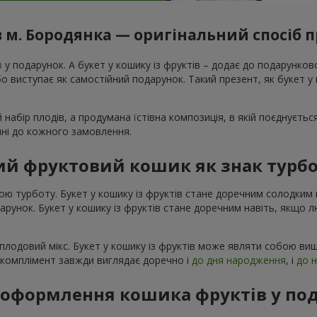
 м. Бородянка — оригінальний спосіб 
в
у подарунок. А букет у кошику із фруктів – додає до подарунко
 виступає як самостійний подарунок. Такий презент, як букет у к
 набір плодів, а продумана їстівна композиція, в якій поєднуєтьс
ечні до кожного замовлення.
й фруктовий кошик як знак турбо
ою турботу. Букет у кошику із фруктів стане доречним солодки
одарунок. Букет у кошику із фруктів стане доречним навіть, якщо 
плодовий мікс. Букет у кошику із фруктів може являти собою виш
й комплімент завжди виглядає доречно і
до дня народження
, і
до 
я оформлення кошика фруктів у по