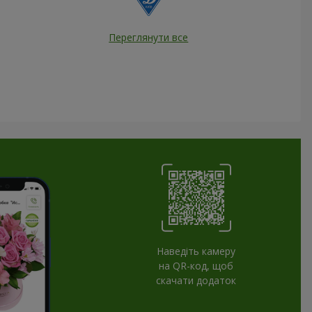
Переглянути все
Наведіть камеру
на QR-код, щоб
скачати додаток