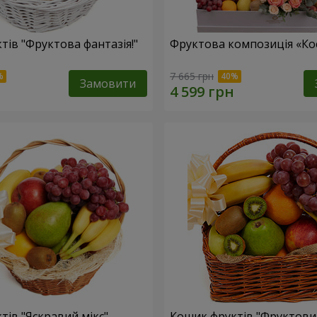
тів "Фруктова фантазія!"
Фруктова композиція «Кос
7 665 грн
Замовити
тів "Яскравий мікс"
Кошик фруктів "Фруктови