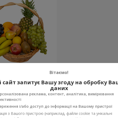
кошик "Тропіки"
Вітаємо!
 сайт запитує Вашу згоду на обробку В
Замовити
даних
рсоналізована реклама, контент, аналітика, вимірювання
ективності
ереження і/або доступ до інформації на Вашому пристрої
ція з Вашого пристрою (наприклад, файли cookie та унікальні