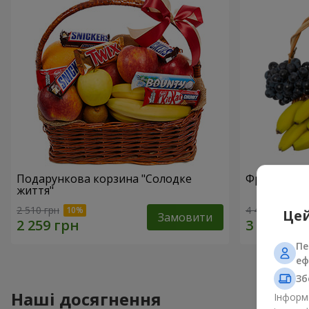
Подарункова корзина "Солодке
Фруктовий 
життя"
2 510 грн
4 449 грн
Цей
Замовити
Пе
еф
Зб
Наші досягнення
Інформа