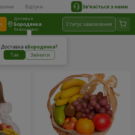
газини
Відгуки
Зв’яжіться з нами
Доставка в
и
Бородянка
Статус замовлення
безкоштовно
Доставка в
Бородянка
?
Так
Змінити