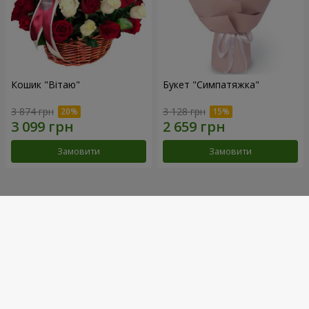
Кошик "Вітаю"
Букет "Симпатяжка"
3 874 грн
3 128 грн
Замовити
Замовити
Наші досягнення
Доставка квітів року в Україні
«Вибір країни»
2026 рік