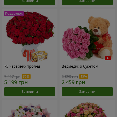
Замовити
Замовити
75 червоних троянд
Ведмедик з букетом
7 427 грн
2 893 грн
Замовити
Замовити