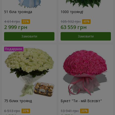
51 біла троянда
1000 троянд!
4 614 грн
105 932 грн
Замовити
Замовити
75 білих троянд
Букет "Ти - мій Всесвіт"
6 513 грн
13 941 грн