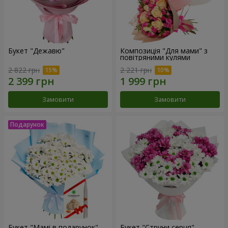
Букет "Дежавю"
Композиція "Для мами" з
повітряними кулями
2 822 грн
2 221 грн
Замовити
Замовити
Букет "Мамі в подарунок"
Букет "Струни серця"