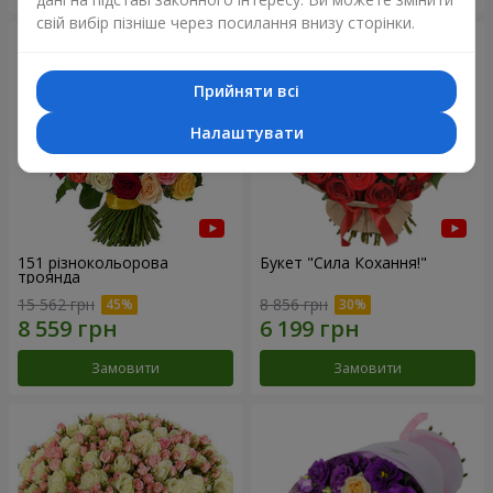
свій вибір пізніше через посилання внизу сторінки.
Прийняти всі
Налаштувати
151 різнокольорова
Букет "Сила Кохання!"
троянда
15 562 грн
8 856 грн
Замовити
Замовити