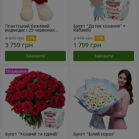
Гігантський бежевий
Букет "Дотик кохання" +
ведмедик і 25 червоних
Raffaello
троянд
4 699 грн
2 116 грн
Замовити
Замовити
Букет "Коханій та єдиній"
Букет "Білий корал"