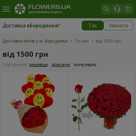
Доставка в
Бородянка
?
Так
Змінити
Доставка в
Бородянка
|
безкоштовно
Доставка квітів у м. Бородянка
> По ціні > від 1500 грн
від 1500 грн
Сортування:
дешевше
дорожче
популярні