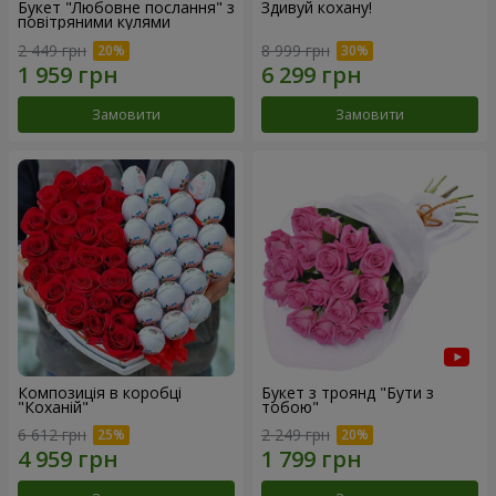
Букет "Любовне послання" з
Здивуй кохану!
повітряними кулями
2 449 грн
8 999 грн
Замовити
Замовити
Композиція в коробці
Букет з троянд "Бути з
"Коханій"
тобою"
6 612 грн
2 249 грн