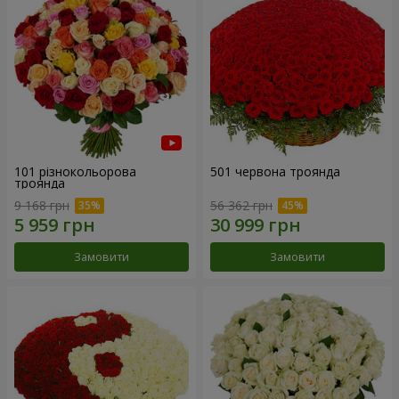
101 різнокольорова
501 червона троянда
троянда
9 168 грн
56 362 грн
Замовити
Замовити