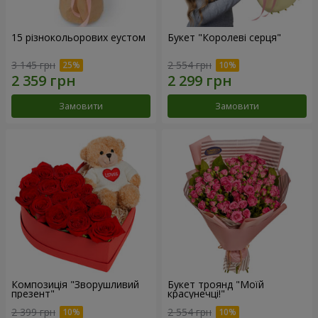
15 різнокольорових еустом
Букет "Королеві серця"
3 145 грн
2 554 грн
Замовити
Замовити
Композиція "Зворушливий
Букет троянд "Моїй
презент"
красунечці!"
2 399 грн
2 554 грн