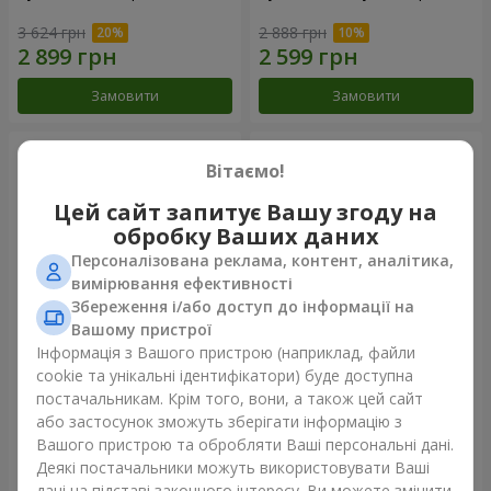
3 624 грн
2 888 грн
Замовити
Замовити
Вітаємо!
Цей сайт запитує Вашу згоду на
обробку Ваших даних
Персоналізована реклама, контент, аналітика,
вимірювання ефективності
Збереження і/або доступ до інформації на
Вашому пристрої
Інформація з Вашого пристрою (наприклад, файли
Букет "Казка мого життя"
51 біла хризантема
cookie та унікальні ідентифікатори) буде доступна
постачальникам. Крім того, вони, а також цей сайт
2 399 грн
5 175 грн
або застосунок зможуть зберігати інформацію з
Вашого пристрою та обробляти Ваші персональні дані.
Деякі постачальники можуть використовувати Ваші
Замовити
Замовити
дані на підставі законного інтересу. Ви можете змінити