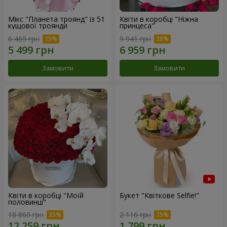
Мікс "Планета троянд" із 51
Квіти в коробці "Ніжна
кущової троянди
принцеса"
6 469 грн
9 941 грн
Замовити
Замовити
Квіти в коробці "Моїй
Букет "Квіткове Selfie!"
половинці"
18 860 грн
2 116 грн