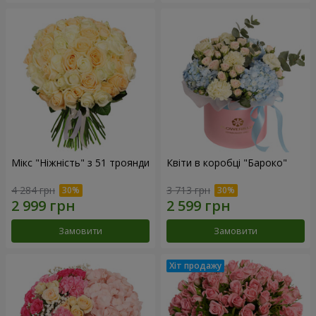
Мікс "Ніжність" з 51 троянди
Квіти в коробці "Бароко"
4 284 грн
3 713 грн
Замовити
Замовити