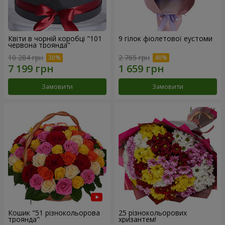
Квіти в чорній коробці "101
9 гілок фіолетової еустоми
червона троянда"
10 284 грн
2 765 грн
Замовити
Замовити
Кошик "51 різнокольорова
25 різнокольорових
троянда"
хризантем!