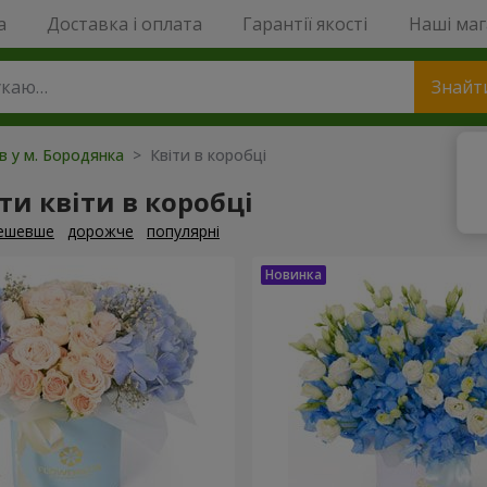
a
Доставка і оплата
Гарантії якості
Наші ма
Знайт
ів у м. Бородянка
> Квіти в коробці
и квіти в коробці
ешевше
дорожче
популярні