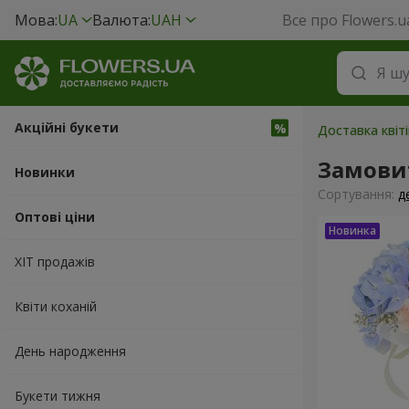
Мова:
UA
Валюта:
UAH
Все про Flowers.u
Акційні букети
Доставка квіт
Замовит
Новинки
Сортування:
д
Оптові ціни
ХІТ продажів
Квіти коханій
День народження
Букети тижня