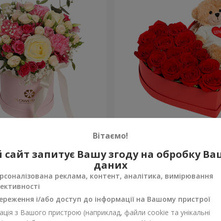
робці "Помпадур"
Композиція "Зворушливий
Вітаємо!
2 399 грн
 сайт запитує Вашу згоду на обробку В
Замовити
даних
рсоналізована реклама, контент, аналітика, вимірювання
ективності
ереження і/або доступ до інформації на Вашому пристрої
ція з Вашого пристрою (наприклад, файли cookie та унікальні