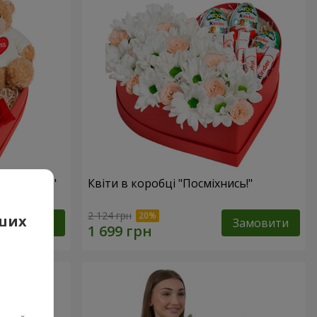
 презент"
Квіти в коробці "Посміхнись!"
2 124 грн
аших
Замовити
Замовити