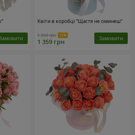
к"
Квіти в коробці "Щастя не оминеш"
1 599 грн
Замовити
Замовити