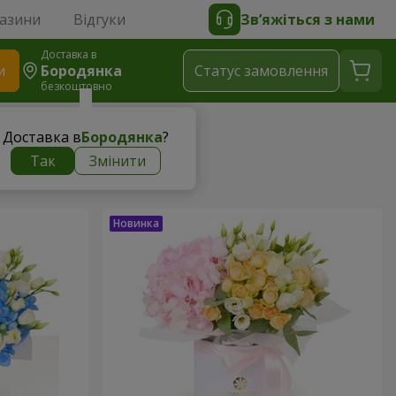
газини
Відгуки
Зв’яжіться з нами
Доставка в
и
Бородянка
Статус замовлення
безкоштовно
Доставка в
Бородянка
?
Так
Змінити