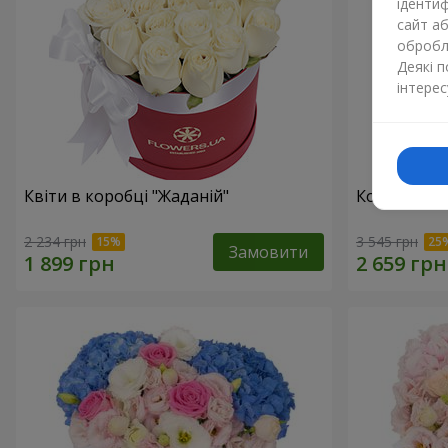
ідентиф
сайт а
обробля
Деякі 
інтерес
Квіти в коробці "Жаданій"
Композиція 
2 234 грн
3 545 грн
Замовити