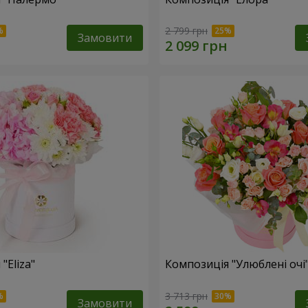
2 799 грн
Замовити
"Eliza"
Композиція "Улюблені очі
3 713 грн
Замовити