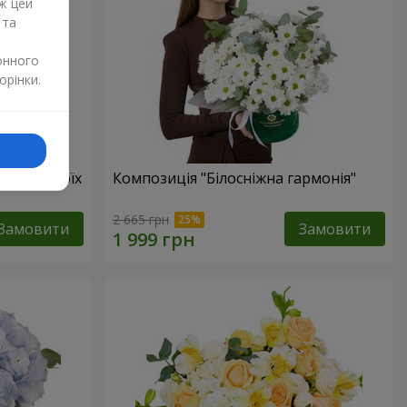
ж цей
 та
онного
орінки.
бов в твоїх
Композиція "Білосніжна гармонія"
2 665 грн
Замовити
Замовити