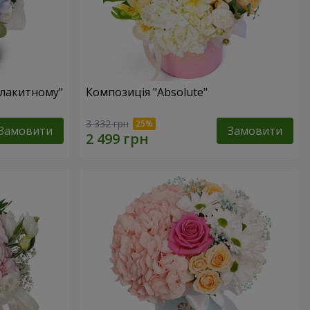
блакитному"
Композиція "Absolute"
3 332 грн
Замовити
Замовити