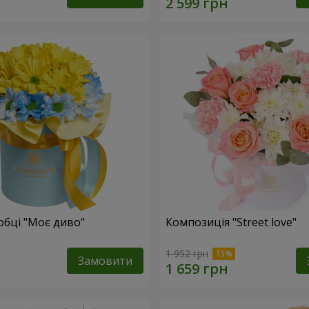
обці "Моє диво"
Композиція "Street love"
1 952 грн
Замовити