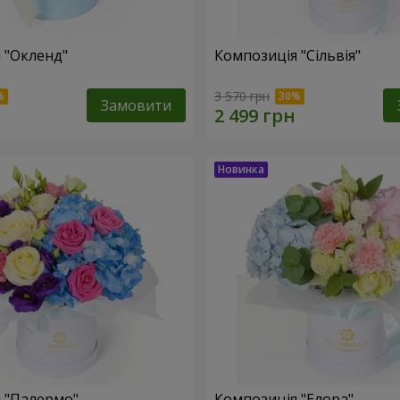
 "Окленд"
Композиція "Сільвія"
3 570 грн
Замовити
 "Палермо"
Композиція "Елора"