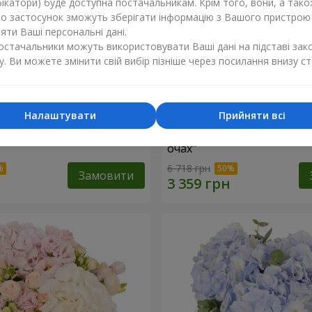
ікатори) буде доступна постачальникам. Крім того, вони, а тако
бо застосунок зможуть зберігати інформацію з Вашого пристрою
ти Ваші персональні дані.
постачальники можуть використовувати Ваші дані на підставі зак
у. Ви можете змінити свій вибір пізніше через посилання внизу ст
Налаштувати
Прийняти всі
"Lady in Red"
Композиція в коробці "Лю
очах"
6 718 грн
Замовити