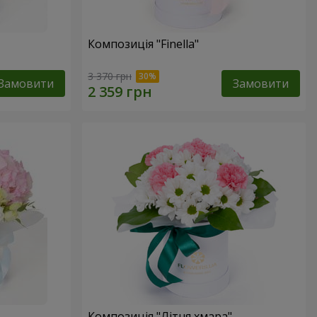
Композиція "Finella"
3 370 грн
Замовити
Замовити
Композиція "Літня хмара"