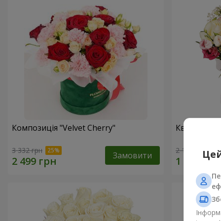
Композиція "Velvet Cherry"
Квіти в ко
3 332 грн
2 124 грн
Цей
Замовити
Пе
еф
Зб
Інформа