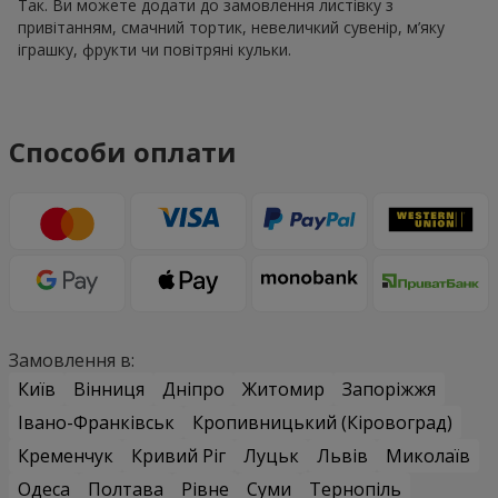
Так. Ви можете додати до замовлення листівку з
привітанням, смачний тортик, невеличкий сувенір, м’яку
іграшку, фрукти чи повітряні кульки.
Способи оплати
Замовлення в:
Київ
Вінниця
Дніпро
Житомир
Запоріжжя
Івано-Франківськ
Кропивницький (Кіровоград)
Кременчук
Кривий Ріг
Луцьк
Львів
Миколаїв
Одеса
Полтава
Рівне
Суми
Тернопіль