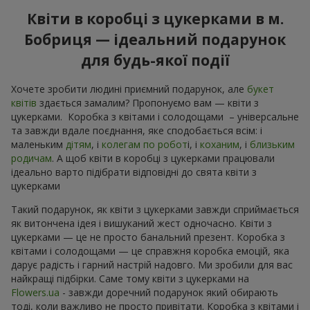
Квіти в коробці з цукерками в м.
Бобриця — ідеальний подарунок
для будь-якої події
Хочете зробити людині приємний подарунок, але
букет
квітів
здається замалим? Пропонуємо вам — квіти з
цукерками. Коробка з квітами і солодощами – універсальне
та завжди вдале поєднання, яке сподобається всім: і
маленьким
дітям
, і
колегам по робот
і, і
коханим
, і
близьким
родичам
. А щоб квіти в коробці з цукерками працювали
ідеально варто підібрати відповідні до свята квіти з
цукерками
Такий подарунок, як квіти з цукерками завжди сприймається
як витончена ідея і вишуканий жест одночасно. Квіти з
цукерками — це не просто банальний презент. Коробка з
квітами і солодощами — це справжня коробка емоцій, яка
дарує радість і гарний настрій надовго. Ми зробили для вас
найкращі підбірки. Саме тому квіти з цукерками на
Flowers.ua
- завжди доречний подарунок який обирають
тоді, коли важливо не просто привітати. Коробка з квітами і