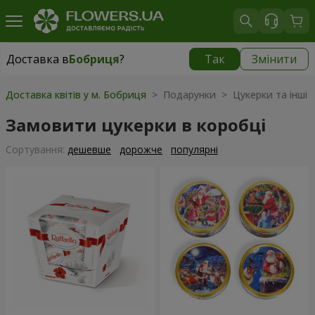
Доставка в
Бобриця
?
Так
Змінити
Доставка в
Бобриця
|
1230 грн
Доставка квітів у м. Бобриця
> Подарунки > Цукерки та інші 
Замовити цукерки в коробці
Сортування:
дешевше
дорожче
популярні