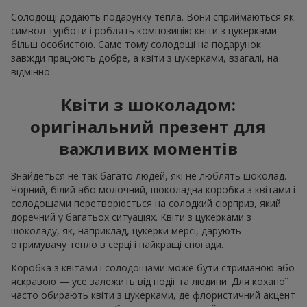
Солодощі додають подарунку тепла. Вони сприймаються як
символ турботи і роблять композицію квіти з цукерками
більш особистою. Саме тому солодощі на подарунок
завжди працюють добре, а квіти з цукерками, взагалі, на
відмінно.
Квіти з шоколадом:
оригінальний презент для
важливих моментів
Знайдеться не так багато людей, які не люблять шоколад.
Чорний, білий або молочний, шоколадна коробка з квітами і
солодощами перетворюється на солодкий сюрприз, який
доречний у багатьох ситуаціях. Квіти з цукерками з
шоколаду, як, наприклад, цукерки мерсі, дарують
отримувачу тепло в серці і найкращі спогади.
Коробка з квітами і солодощами може бути стриманою або
яскравою — усе залежить від події та людини. Для коханої
часто обирають квіти з цукерками, де флористичний акцент