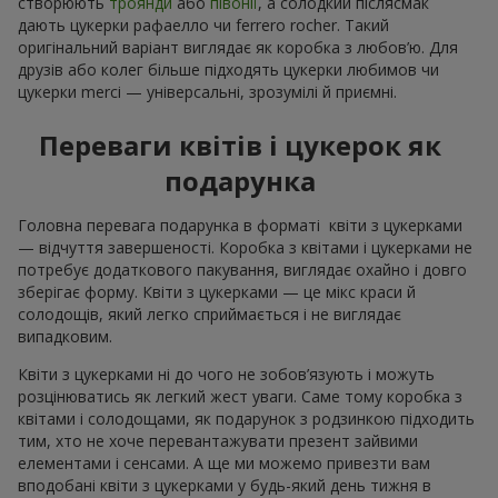
створюють
троянди
або
півонії
, а солодкий післясмак
дають цукерки рафаелло чи ferrero rocher. Такий
оригінальний варіант виглядає як коробка з любов’ю. Для
друзів або колег більше підходять цукерки любимов чи
цукерки merci — універсальні, зрозумілі й приємні.
Переваги квітів і цукерок як
подарунка
Головна перевага подарунка в форматі квіти з цукерками
— відчуття завершеності. Коробка з квітами і цукерками не
потребує додаткового пакування, виглядає охайно і довго
зберігає форму. Квіти з цукерками — це мікс краси й
солодощів, який легко сприймається і не виглядає
випадковим.
Квіти з цукерками ні до чого не зобов’язують і можуть
розцінюватись як легкий жест уваги. Саме тому коробка з
квітами і солодощами, як подарунок з родзинкою підходить
тим, хто не хоче перевантажувати презент зайвими
елементами і сенсами. А ще ми можемо привезти вам
вподобані квіти з цукерками у будь-який день тижня в