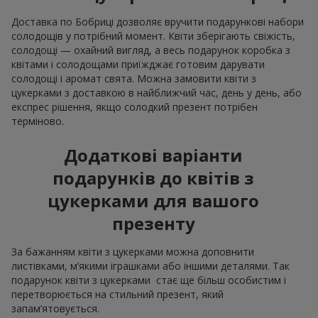
Доставка по Бобриці дозволяє вручити подарункові набори
солодощів у потрібний момент. Квіти зберігають свіжість,
солодощі — охайний вигляд, а весь подарунок коробка з
квітами і солодощами приїжджає готовим дарувати
солодощі і аромат свята. Можна замовити квіти з
цукерками з доставкою в найближчий час, день у день, або
експрес рішення, якщо солодкий презент потрібен
терміново.
Додаткові варіанти
подарунків до квітів з
цукерками для вашого
презенту
За бажанням квіти з цукерками можна доповнити
листівками, м’якими іграшками або іншими деталями. Так
подарунок квіти з цукерками стає ще більш особистим і
перетворюється на стильний презент, який
запам’ятовується.