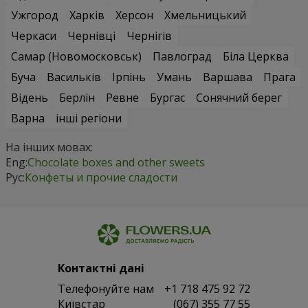
Ужгород
Харків
Херсон
Хмельницький
Черкаси
Чернівці
Чернігів
Самар (Новомосковськ)
Павлоград
Біла Церква
Буча
Васильків
Ірпінь
Умань
Варшава
Прага
Відень
Берлін
Ревне
Бургас
Сонячний берег
Варна
інші регіони
На інших мовах:
Eng:
Chocolate boxes and other sweets
Рус:
Конфеты и прочие сладости
Контактні дані
Телефонуйте нам
+1 718 475 92 72
Київстар
(067) 355 77 55