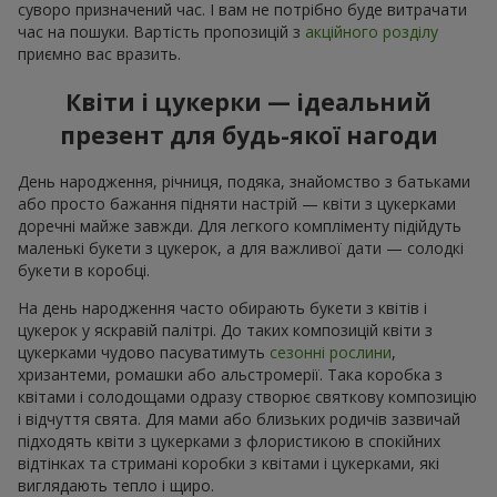
суворо призначений час. І вам не потрібно буде витрачати
час на пошуки. Вартість пропозицій з
акційного розділу
приємно вас вразить.
Квіти і цукерки — ідеальний
презент для будь-якої нагоди
День народження, річниця, подяка, знайомство з батьками
або просто бажання підняти настрій — квіти з цукерками
доречні майже завжди. Для легкого компліменту підійдуть
маленькі букети з цукерок, а для важливої дати — солодкі
букети в коробці.
На день народження часто обирають букети з квітів і
цукерок у яскравій палітрі. До таких композицій квіти з
цукерками чудово пасуватимуть
сезонні рослини
,
хризантеми, ромашки або альстромерії. Така коробка з
квітами і солодощами одразу створює святкову композицію
і відчуття свята. Для мами або близьких родичів зазвичай
підходять квіти з цукерками з флористикою в спокійних
відтінках та стримані коробки з квітами і цукерками, які
виглядають тепло і щиро.