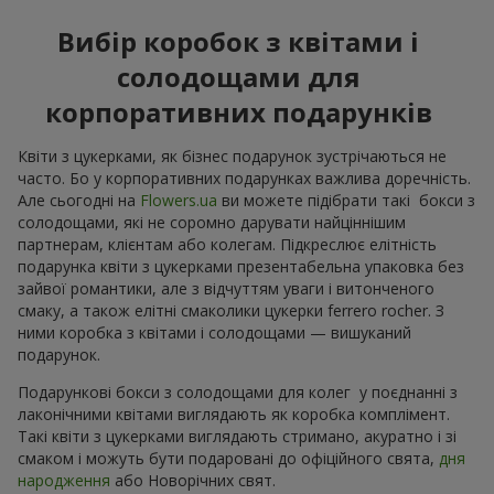
Вибір коробок з квітами і
солодощами для
корпоративних подарунків
Квіти з цукерками, як бізнес подарунок зустрічаються не
часто. Бо у корпоративних подарунках важлива доречність.
Але сьогодні на
Flowers.ua
ви можете підібрати такі бокси з
солодощами, які не соромно дарувати найціннішим
партнерам, клієнтам або колегам. Підкреслює елітність
подарунка квіти з цукерками презентабельна упаковка без
зайвої романтики, але з відчуттям уваги і витонченого
смаку, а також елітні смаколики цукерки ferrero rocher. З
ними коробка з квітами і солодощами — вишуканий
подарунок.
Подарункові бокси з солодощами для колег у поєднанні з
лаконічними квітами виглядають як коробка комплімент.
Такі квіти з цукерками виглядають стримано, акуратно і зі
смаком і можуть бути подаровані до офіційного свята,
дня
народження
або Новорічних свят.