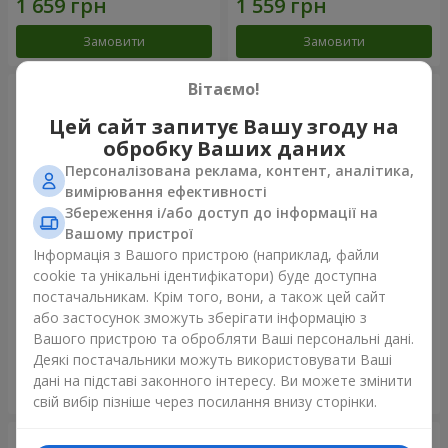
Замовити
Замовити
Вітаємо!
Цей сайт запитує Вашу згоду на
обробку Ваших даних
Персоналізована реклама, контент, аналітика,
вимірювання ефективності
Збереження і/або доступ до інформації на
Вашому пристрої
Інформація з Вашого пристрою (наприклад, файли
cookie та унікальні ідентифікатори) буде доступна
Букет "Веселка емоцій"
Букет "Краса" з повітряними
постачальникам. Крім того, вони, а також цей сайт
кулями
або застосунок зможуть зберігати інформацію з
1 888 грн
2 656 грн
Вашого пристрою та обробляти Ваші персональні дані.
Деякі постачальники можуть використовувати Ваші
дані на підставі законного інтересу. Ви можете змінити
Замовити
Замовити
свій вибір пізніше через посилання внизу сторінки.