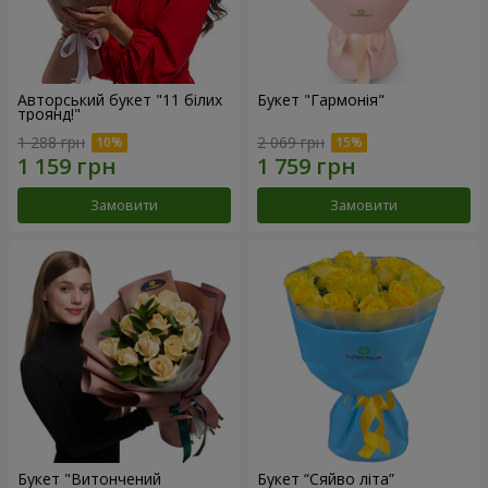
Авторський букет "11 білих
Букет "Гармонія"
троянд!"
1 288 грн
2 069 грн
Замовити
Замовити
Букет "Витончений
Букет “Сяйво літа”