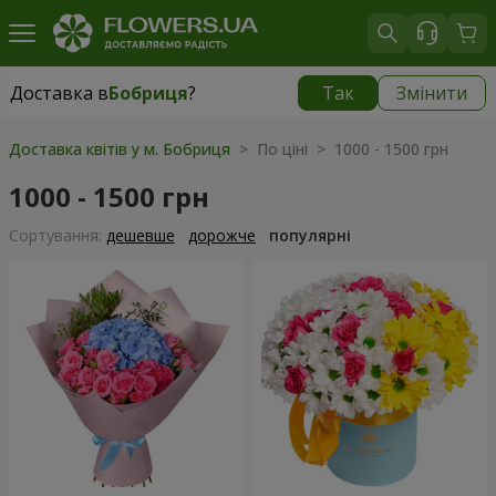
Доставка в
Бобриця
?
Так
Змінити
Доставка в
Бобриця
|
1230 грн
Доставка квітів у м. Бобриця
> По ціні > 1000 - 1500 грн
1000 - 1500 грн
Сортування:
дешевше
дорожче
популярні