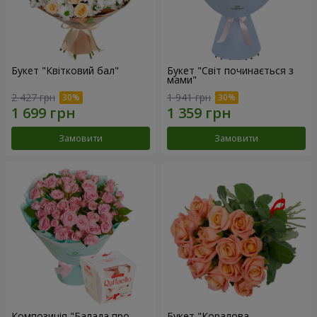
Букет "Квітковий бал"
Букет "Світ починається з
мами"
2 427 грн
1 941 грн
Замовити
Замовити
Композиція "Балада про
Букет "Коралова