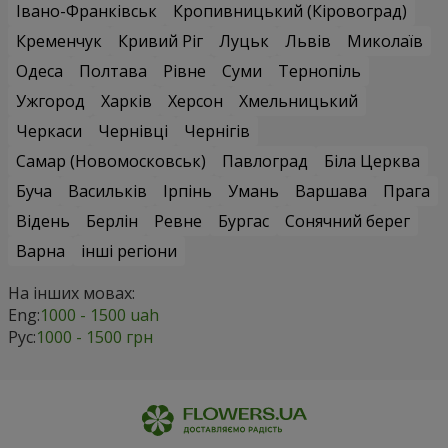
Івано-Франківськ
Кропивницький (Кіровоград)
Кременчук
Кривий Ріг
Луцьк
Львів
Миколаїв
Одеса
Полтава
Рівне
Суми
Тернопіль
Ужгород
Харків
Херсон
Хмельницький
Черкаси
Чернівці
Чернігів
Самар (Новомосковськ)
Павлоград
Біла Церква
Буча
Васильків
Ірпінь
Умань
Варшава
Прага
Відень
Берлін
Ревне
Бургас
Сонячний берег
Варна
інші регіони
На інших мовах:
Eng:
1000 - 1500 uah
Рус:
1000 - 1500 грн