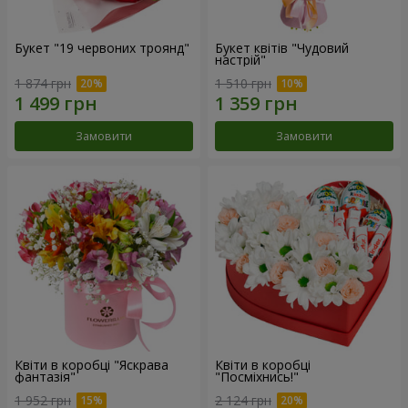
Букет "19 червоних троянд"
Букет квітів "Чудовий
настрій"
1 874 грн
1 510 грн
Замовити
Замовити
Квіти в коробці "Яскрава
Квіти в коробці
фантазія"
"Посміхнись!"
1 952 грн
2 124 грн