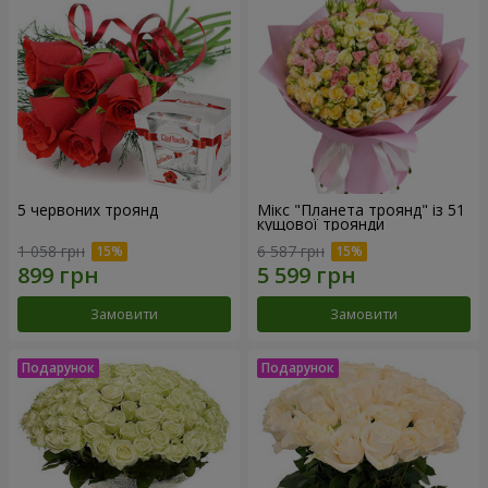
5 червоних троянд
Мікс "Планета троянд" із 51
кущової троянди
1 058 грн
6 587 грн
Замовити
Замовити