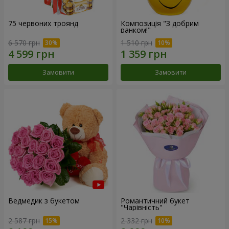
75 червоних троянд
Композиція "З добрим
ранком!"
6 570 грн
1 510 грн
Замовити
Замовити
Ведмедик з букетом
Романтичний букет
"Чарівність"
2 587 грн
2 332 грн