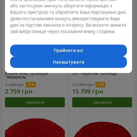
або застосунок зможуть зберігати інформацію з
Вашого пристрою та обробляти Ваші персональні дані.
Деякі постачальники можуть використовувати Ваші
дані на підставі законного інтересу. Ви можете змінити
свій вибір пізніше через посилання внизу сторінки.
Прийняти всі
Налаштувати
Кошик альстромерій
301 червона троянда
"Акварель"
3 246 грн
24 306 грн
Замовити
Замовити