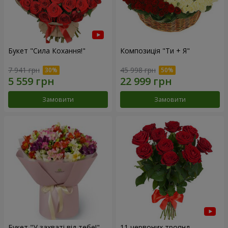
Букет "Сила Кохання!"
Композиція "Ти + Я"
7 941 грн
45 998 грн
Замовити
Замовити
Букет "У захваті від тебе!"
11 червоних троянд