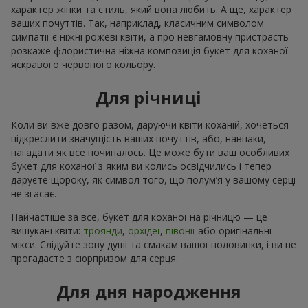
характер жінки та стиль, який вона любить. А ще, характер
ваших почуттів. Так, наприклад, класичним символом
симпатії є ніжні рожеві квіти, а про невгамовну пристрасть
розкаже флористична ніжна композиція букет для коханої
яскравого червоного кольору.
Для річниці
Коли ви вже довго разом, даруючи квіти коханій, хочеться
підкреслити значущість ваших почуттів, або, навпаки,
нагадати як все починалось. Це може бути ваш особливих
букет для коханої з яким ви колись освідчились і тепер
даруєте щороку, як символ того, що полум’я у вашому серці
не згасає.
Найчастіше за все, букет для коханої на річницю — це
вишукані квіти:
троянди
,
орхідеї
,
півонії
або оригінальні
мікси. Слідуйте зову душі та смакам вашої половинки, і ви не
прогадаєте з сюрпризом для серця.
Для дня народження