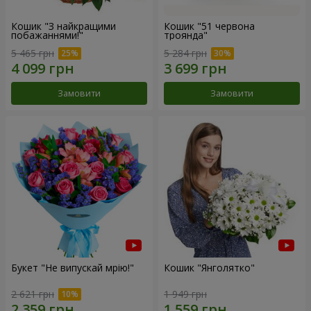
Кошик "З найкращими
Кошик "51 червона
побажаннями!"
троянда"
5 465 грн
5 284 грн
Замовити
Замовити
Букет "Не випускай мрію!"
Кошик "Янголятко"
2 621 грн
1 949 грн