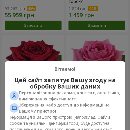
тобою"
93 265 грн
1 824 грн
Замовити
Замовити
Вітаємо!
Цей сайт запитує Вашу згоду на
обробку Ваших даних
Персоналізована реклама, контент, аналітика,
Червона троянда
Рожева троянда (поштучно)
вимірювання ефективності
(поштучно)
Збереження і/або доступ до інформації на
Вашому пристрої
Інформація з Вашого пристрою (наприклад, файли
cookie та унікальні ідентифікатори) буде доступна
Замовити
Замовити
постачальникам. Крім того, вони, а також цей сайт