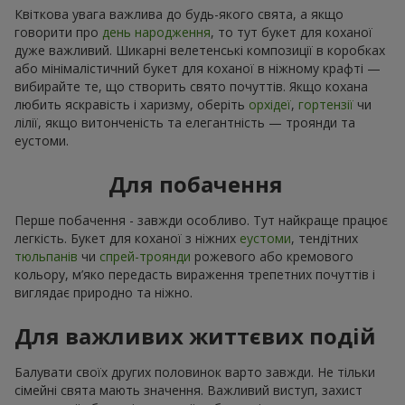
Квіткова увага важлива до будь-якого свята, а якщо
говорити про
день народження
, то тут букет для коханої
дуже важливий. Шикарні велетенські композиції в коробках
або мінімалістичний букет для коханої в ніжному крафті —
вибирайте те, що створить свято почуттів. Якщо кохана
любить яскравість і харизму, оберіть
орхідеї
,
гортензії
чи
лілії, якщо витонченість та елегантність — троянди та
еустоми.
Для побачення
Перше побачення - завжди особливо. Тут найкраще працює
легкість. Букет для коханої з ніжних
еустоми
, тендітних
тюльпанів
чи
спрей-троянди
рожевого або кремового
кольору, м’яко передасть вираження трепетних почуттів і
виглядає природно та ніжно.
Для важливих життєвих подій
Балувати своїх других половинок варто завжди. Не тільки
сімейні свята мають значення. Важливий виступ, захист