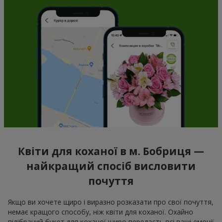
Квіти для коханої в м. Бобриця —
найкращий спосіб висловити
почуття
Якщо ви хочете щиро і виразно розказати про свої почуття,
немає кращого способу, ніж квіти для коханої. Охайно
підібраний букет для коханої щиро передасть всі ваші емоції