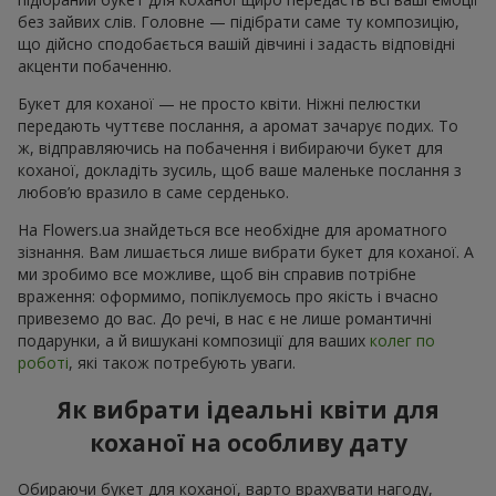
без зайвих слів. Головне — підібрати саме ту композицію,
що дійсно сподобається вашій дівчині і задасть відповідні
акценти побаченню.
Букет для коханої — не просто квіти. Ніжні пелюстки
передають чуттєве послання, а аромат зачарує подих. То
ж, відправляючись на побачення і вибираючи букет для
коханої, докладіть зусиль, щоб ваше маленьке послання з
любов’ю вразило в саме серденько.
На Flowers.ua знайдеться все необхідне для ароматного
зізнання. Вам лишається лише вибрати букет для коханої. А
ми зробимо все можливе, щоб він справив потрібне
враження: оформимо, попіклуємось про якість і вчасно
привеземо до вас. До речі, в нас є не лише романтичні
подарунки, а й вишукані композиції для ваших
колег по
роботі
, які також потребують уваги.
Як вибрати ідеальні квіти для
коханої на особливу дату
Обираючи букет для коханої, варто врахувати нагоду,