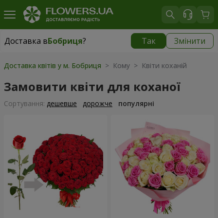
Доставка в
Бобриця
?
Так
Змінити
Доставка в
Бобриця
|
1230 грн
Доставка квітів у м. Бобриця
> Кому > Квіти коханій
Замовити квіти для коханої
Сортування:
дешевше
дорожче
популярні