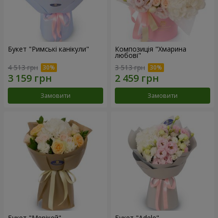
Букет "Римські канікули"
Композиція "Хмарина
любові"
4 513 грн
3 513 грн
Замовити
Замовити
Букет "Мерікей"
Букет "Adele"