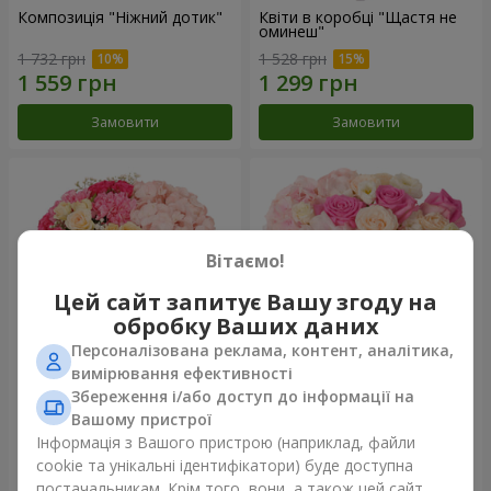
Композиція "Ніжний дотик"
Квіти в коробці "Щастя не
оминеш"
1 732 грн
1 528 грн
Замовити
Замовити
Вітаємо!
Цей сайт запитує Вашу згоду на
обробку Ваших даних
Персоналізована реклама, контент, аналітика,
вимірювання ефективності
Збереження і/або доступ до інформації на
Квіти в коробці "Соломія"
Композиція "Barbie"
Вашому пристрої
2 066 грн
2 345 грн
Інформація з Вашого пристрою (наприклад, файли
cookie та унікальні ідентифікатори) буде доступна
постачальникам. Крім того, вони, а також цей сайт