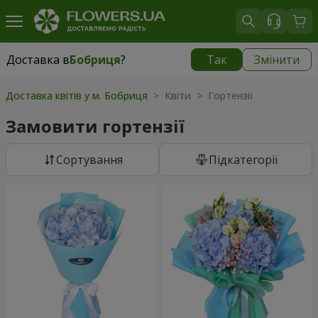
Доставка в
Бобриця
?
Так
Змінити
Доставка в
Бобриця
|
1230 грн
Доставка квітів у м. Бобриця
> Квіти > Гортензії
Замовити гортензії
Сортування
Підкатегорії