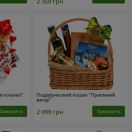
 коханої"
Подарунковий кошик "Приємний
вечір"
Замовити
Замовити