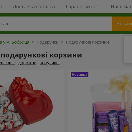
a
Доставка і оплата
Гарантії якості
Наші ма
Знайт
ів у м. Бобриця
> Подарунки > Подарункові корзини
 подарункові корзини
ешевше
дорожче
популярні