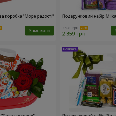
а коробка "Море радості"
Подарунковий набір Milk
2 949 грн
Замовити
 "Солодке серце"
Подарунковий набір "Зол