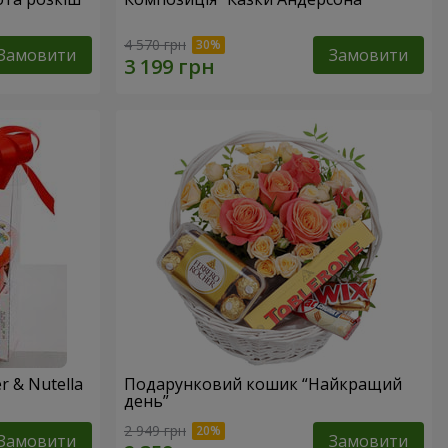
4 570 грн
Замовити
Замовити
 & Nutella
Подарунковий кошик “Найкращий
день”
2 949 грн
Замовити
Замовити