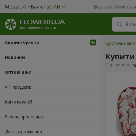
Мова:
UA
Валюта:
UAH
Все про Flowers.u
Акційні букети
Доставка квіт
Купити
Новинки
Сортування:
д
Оптові ціни
ХІТ продажів
Квіти коханій
Гаряча пропозиція
День народження