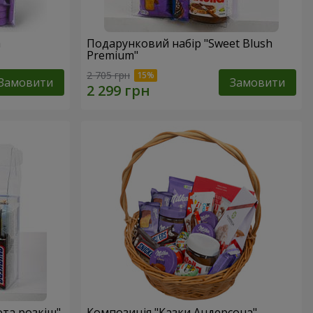
a
Подарунковий набір "Sweet Blush
Premium"
2 705 грн
Замовити
Замовити
ота розкіш"
Композиція "Казки Андерсона"