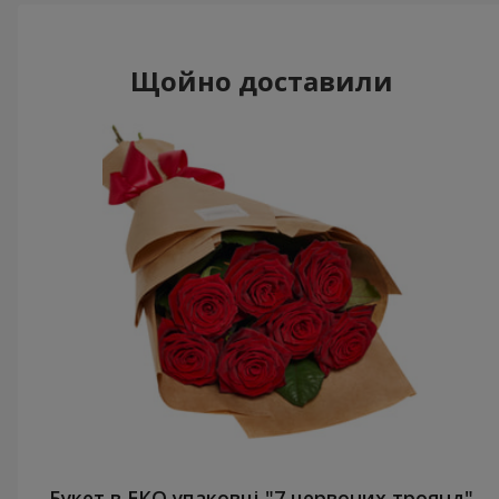
Щойно доставили
Букет в ЕКО упаковці "7 червоних троянд"