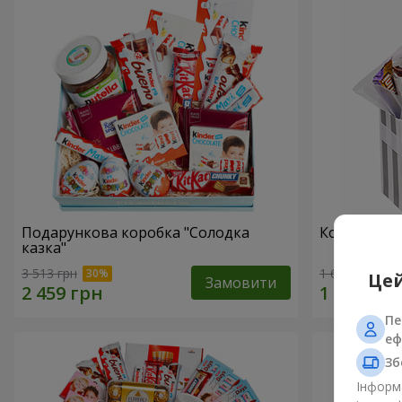
Подарункова коробка "Солодка
Композиція
казка"
3 513 грн
1 666 грн
Цей
Замовити
Пе
еф
Зб
Інформа