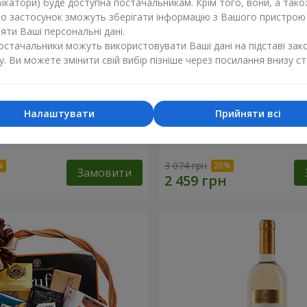
ікатори) буде доступна постачальникам. Крім того, вони, а тако
бо застосунок зможуть зберігати інформацію з Вашого пристрою
ти Ваші персональні дані.
постачальники можуть використовувати Ваші дані на підставі зак
у. Ви можете змінити свій вибір пізніше через посилання внизу ст
Налаштувати
Прийняти всі
ий кошик "Дитяче свято!"
Подарунковий кошик "Ам
3 074 грн
Замовити