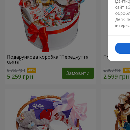
ідентиф
сайт а
обробля
Деякі 
інтерес
Подарункова коробка "Передчуття
Подарунков
свята"
8 765 грн
2 888 грн
Замовити