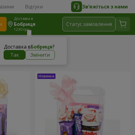
газини
Відгуки
Зв’яжіться з нами
Доставка в
и
Бобриця
Статус замовлення
1230 грн
Доставка в
Бобриця
?
Так
Змінити