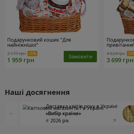
Подарунковий кошик "Для
Подарунков
найніжнішої"
привітання
2 177 грн
4 624 грн
Замовити
Наші досягнення
Доставка квітів року в Україні
«Вибір країни»
2026 рік