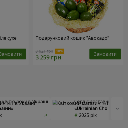
іле сухе
Подарунковий кошик "Авокадо"
3 621 грн
Замовити
Замовити
квітів року в Україні
Сервіс доставки квітів
раїни»
«Ukrainian Choice»
к
2025 рік