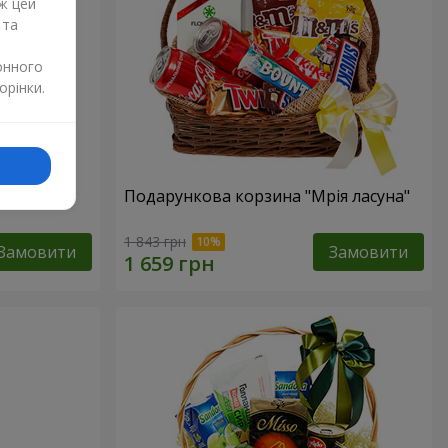
ж цей
 та
онного
орінки.
ур"
Подарункова корзина "Мрія ласуна"
1 843 грн
Замовити
Замовити