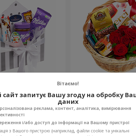
 "Солодка ніжність"
Подарунковий кошик "Кла
Вітаємо!
3 874 грн
 сайт запитує Вашу згоду на обробку В
Замовити
даних
рсоналізована реклама, контент, аналітика, вимірювання
ективності
ереження і/або доступ до інформації на Вашому пристрої
ція з Вашого пристрою (наприклад, файли cookie та унікальні