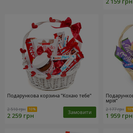
Подарункова корзина "Кохаю тебе"
Подарунко
мрія"
2 510 грн
2 177 грн
Замовити