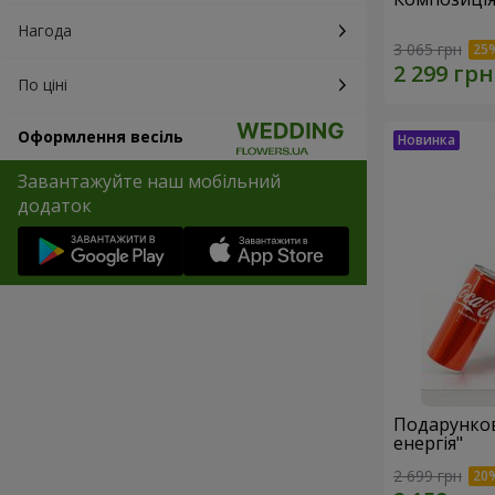
Нагода
3 065 грн
По ціні
Оформлення весіль
Завантажуйте наш мобільний
додаток
Подарунков
енергія"
2 699 грн