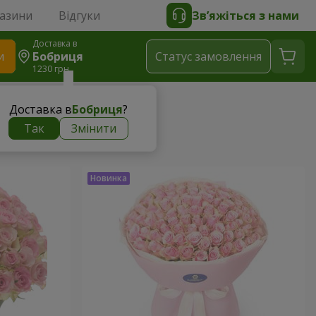
газини
Відгуки
Зв’яжіться з нами
Доставка в
и
Бобриця
Статус замовлення
1230 грн
Доставка в
Бобриця
?
Так
Змінити