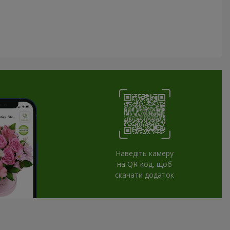
Наведіть камеру
на QR-код, щоб
скачати додаток