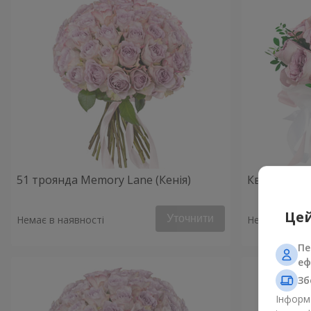
51 троянда Memory Lane (Кенія)
Квіти в ко
Цей
Уточнити
Немає в наявності
Немає в наяв
Пе
еф
Зб
Інформа