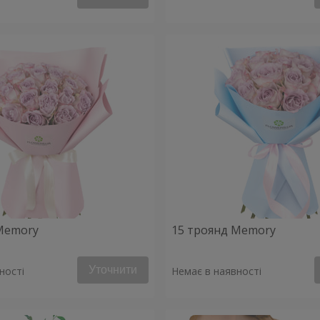
Memory
15 троянд Memory
Уточнити
ності
Немає в наявності