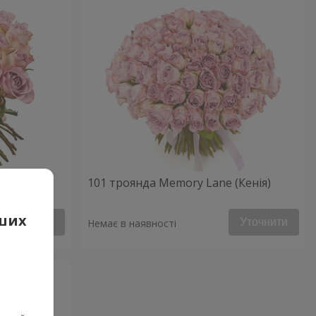
Кенія)
101 троянда Memory Lane (Кенія)
аших
Уточнити
Уточнити
Немає в наявності