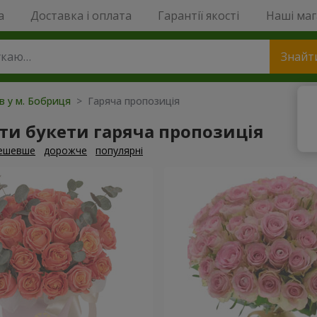
a
Доставка і оплата
Гарантії якості
Наші ма
Знайт
ів у м. Бобриця
> Гаряча пропозиція
ти букети гаряча пропозиція
ешевше
дорожче
популярні