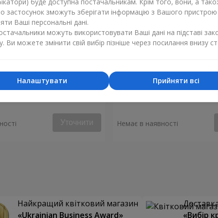
ікатори) буде доступна постачальникам. Крім того, вони, а тако
бо застосунок зможуть зберігати інформацію з Вашого пристрою
ти Ваші персональні дані.
постачальники можуть використовувати Ваші дані на підставі зак
у. Ви можете змінити свій вибір пізніше через посилання внизу ст
Налаштувати
Прийняти всі
 кремової троянди
Букет з 101 кремової тро
Уточнити
ності
Немає в наявності
Найкращий квітковий магазин
Доставка 
«Ukrainian Business Award»
«Вибір к