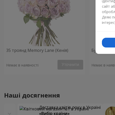
ідентиф
сайт а
обробля
Деякі 
інтерес
35 троянд Memory Lane (Кенія)
Букет з 51
Уточнити
Немає в наявності
Немає в наяв
Наші досягнення
Доставка квітів року в Україні
«Вибір країни»