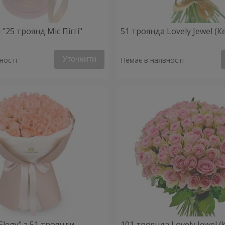
"25 троянд Міс Піггі"
51 троянда Lovely Jewel (Ке
Уточнити
ності
Немає в наявності
 Elegy" з 51 троянди
101 троянда Lovely Jewel (