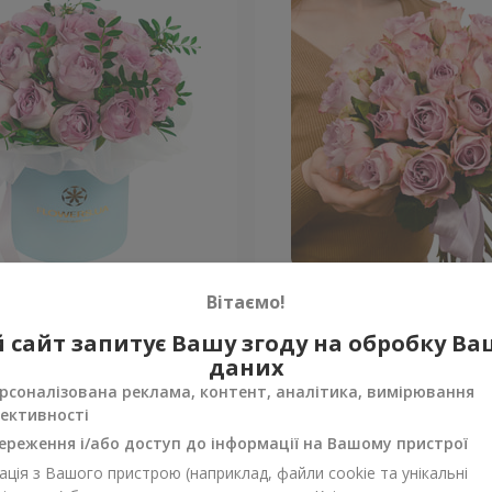
робці "19 троянд Memory"
21 троянда Memory Lane (
Вітаємо!
 сайт запитує Вашу згоду на обробку В
Уточнити
ності
Немає в наявності
даних
рсоналізована реклама, контент, аналітика, вимірювання
ективності
ереження і/або доступ до інформації на Вашому пристрої
ція з Вашого пристрою (наприклад, файли cookie та унікальні