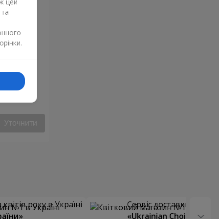
ж цей
 та
онного
орінки.
янди
Уточнити
квітів року в Україні
Сервіс доставки квітів
раїни»
«Ukrainian Choice»