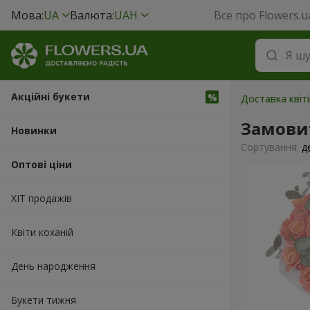
Мова:
UA
Валюта:
UAH
Все про Flowers.u
Акційні букети
Доставка квіт
Замови
Новинки
Сортування:
д
Оптові ціни
ХІТ продажів
Квіти коханій
День народження
Букети тижня