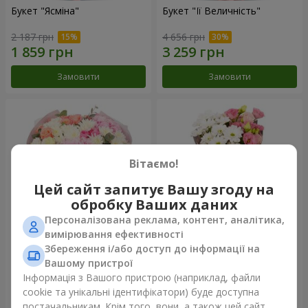
Букет "Ясміна"
Букет "Її Величність"
2 187 грн
4 656 грн
Замовити
Замовити
Вітаємо!
Цей сайт запитує Вашу згоду на
обробку Ваших даних
Персоналізована реклама, контент, аналітика,
вимірювання ефективності
Збереження і/або доступ до інформації на
Букет "Бажаю щастя"
Букет "Юмокі"
Вашому пристрої
4 449 грн
1 364 грн
Інформація з Вашого пристрою (наприклад, файли
cookie та унікальні ідентифікатори) буде доступна
постачальникам. Крім того, вони, а також цей сайт