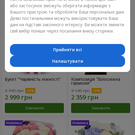
Замовити
Замовити
або застосунок зможуть зберігати інформацію з
Вашого пристрою та обробляти Ваші персональні дані.
Деякі постачальники можуть використовувати Ваші
дані на підставі законного інтересу. Ви можете змінити
свій вибір пізніше через посилання внизу сторінки.
Прийняти всі
Налаштувати
Букет "Чарівність ніжності"
Композиція "Білосніжна
гармонія"
3 749 грн
3 145 грн
Замовити
Замовити