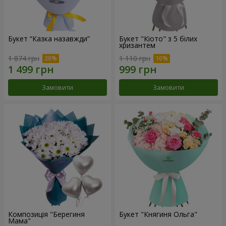
Букет “Казка назавжди”
Букет "Кіото" з 5 білих
хризантем
1 874 грн
1 110 грн
Замовити
Замовити
Композиція "Берегиня
Букет "Княгиня Ольга"
Мама"