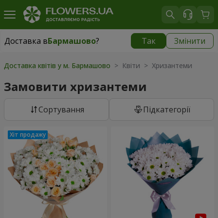
Доставка в
Бармашово
?
Так
Змінити
Доставка в
Бармашово
|
667 грн
Доставка квітів у м. Бармашово
> Квіти > Хризантеми
Замовити хризантеми
Сортування
Підкатегорії