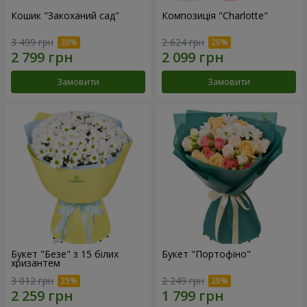
Кошик "Закоханий сад"
Композиція "Charlotte"
3 499 грн
2 624 грн
Замовити
Замовити
Букет "Безе" з 15 білих
Букет "Портофіно"
хризантем
3 012 грн
2 249 грн