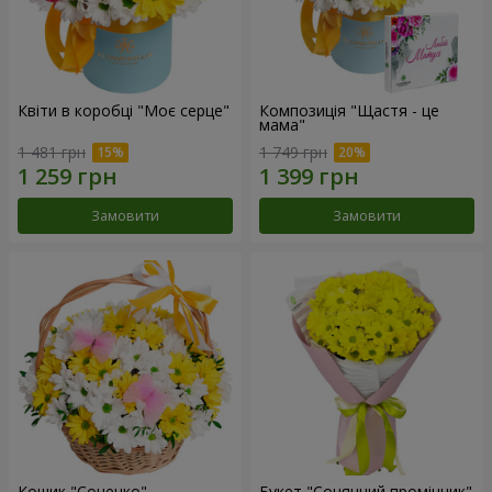
Квіти в коробці "Моє серце"
Композиція "Щастя - це
мама"
1 481 грн
1 749 грн
Замовити
Замовити
Кошик "Сонечко"
Букет "Сонячний промінчик"